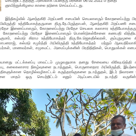
செயற்றிட்டத்திற்கு அமைவாக பயன்தரு மரங்கள் 06.02.2022 ம் திகதி
ஞாயிற்றுக்கிழமை காலை நடுகை செய்யப்பட்டது.
இந்நிகழ்வில் ஆனந்தகிரி அறப்பணி சபையின் செயலாளரும் கோறளைப்பற்று பி
விருத்தி உத்தியோகத்தருமான திரு.நே.பிருந்தாபன், ஆனந்தகிரி அறப்பணி சபை
) பிரதேச இணைப்பாளரும், கோறளைப்பற்று பிரதேச செயலக கலாசார உத்தியோகத்தர
மார், கோறளைப்பற்று பிரதேச இணைப்பாளரும் பொண்டுகள்சேனை கணபதி வித்தி
குமார், கல்மடு கிராம உத்தியோகத்தர் திரு.கே.ஜெகதீஸ்வரன், கும்புறுமூலை 
ோபனராஜ், கல்மடு சமுர்த்தி அபிவிருத்தி உத்தியோகத்தர் மற்றும் ஆலயநிர்வாக
ர்கள், மாணவர்கள், சமூகமட்ட அமைப்புக்களின் பிரதிநிதிகள், பொதுமக்கள் எனப
ானது மட்டக்களப்பு மாவட்டம் முழுவதுமாக தனது சேவையை விரிவுபடுத்தி க
ிப்பு, கலைகலாசார நிகழ்வுகளை நடாத்துதல், பொருளாளதார அபிவிருத்தி, இயற்
வதிகளுக்கான தொழில்வழிகாட்டல் கருத்தரங்குகளை நடாத்துதல், இடர் நிவாரண 
களை மாதம் ஒரு செயற்றிட்டம் எனும் அடிப்படையில் நடாத்தி வருகின