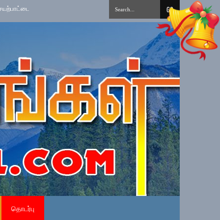
ைப்படுத்தல்
»
தமிழ் சிங்கள சித்திரை புதுவருட கலை, கலாசார, விளையாட்டு நி
தொடர்பு