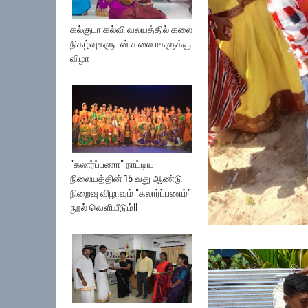
கல்குடா கல்வி வலயத்தில் கலை
நிகழ்வுகளுடன் கலைமகளுக்கு
விழா
"கலார்ப்பணா" நாட்டிய
நிலையத்தின் 15 வது ஆண்டு
நிறைவு விழாவும் "கலார்ப்பணம்"
நூல் வெளியீடும்!!