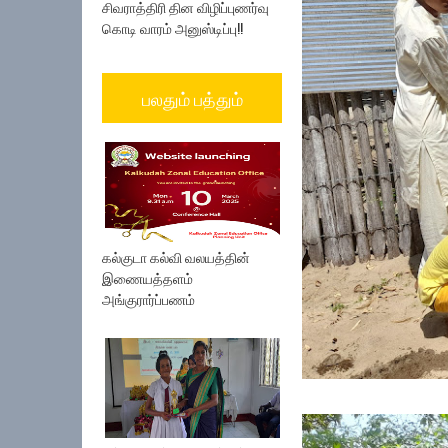
சிவராத்திரி தின விழிப்புணர்வு
கொடி வாரம் அனுஸ்டிப்பு!!
பலதும் பத்தும்
கல்குடா கல்வி வலயத்தின்
இணையத்தளம்
அங்குரார்ப்பணம்