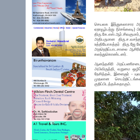
செயலக இந்துகலாசார அபி
ஏறாவூர்பற்று (செங்கலடி
திரு.கே.எஸ்.ஆர்.சிவகு
அதிபருமான திரு.ச.வசந்த
உத்தியோகத்தர் திரு.ஜே.ல
அறநெறிப்பாடசாலை ஆசிரிய
கலந்துகொண்டனர்.
ஆனந்தகிரி அறப்பணிசபைய
அபிவிருத்தி, வறுமை ஒழ
நேசித்தல், இளைஞர் - யு
முதலான செயற்றிட்டங்
குறிப்பிடத்தக்கதாகும்.