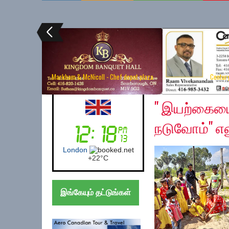
Markham & McNicoll - Chef depot plaza
Centur
Monday, February 7, 
Australia (Sydney)
'' இயற்கைய
நடுவோம்" எனு
Sydney
+
18°
C
இங்கேயும் தட்டுங்கள்