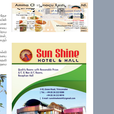
ரதேச
யின்
ுமான
யாலய
கிராம
ிகள்,
லரும்
ல்வி
கையை
உதவி
்றமை