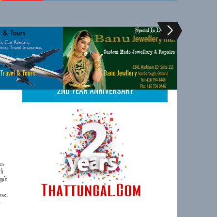
 Travel & Tours
Banu Jewllery
2ND YEAR ANNIVERSARY
லக
ர்
ும்
ேனை
ை