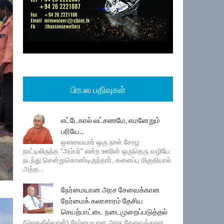
பிரபல பதிவுகள்
எட்டேகால் லட்சணமே, எமனேறும்
பரியே...
ஔவையார் ஒரு நாள் சோழ
நாட்டிலிருந்த "அம்பர்" என்ற ஊரின் ஒருதெரு வழியே
நடந்து சென்றுகொண்டிருந்தார். களைப்பு மிகுதியால்
அந்த...
நேர்மையான அரச சேவைக்கான
நேர்மைக் கலாசாரம் தேசிய
செயற்பாட்டை நடைமுறைப்படுத்தல்
(ஜெகதீஸ்வரன்) நேர்மையான அரச சேவைக்கான