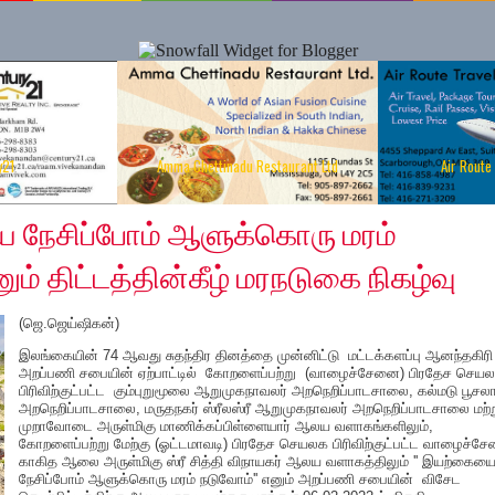
y21
Amma Chettinadu Restaurant Ltd
Air Route
2022
ை நேசிப்போம் ஆளுக்கொரு மரம்
ம் திட்டத்தின்கீழ் மரநடுகை நிகழ்வு
(ஜெ.ஜெய்ஷிகன்)
இலங்கையின் 74 ஆவது சுதந்திர தினத்தை முன்னிட்டு மட்டக்களப்பு ஆனந்தகிரி
அறப்பணி சபையின் ஏற்பாட்டில் கோறளைப்பற்று (வாழைச்சேனை) பிரதேச செய
பிரிவிற்குட்பட்ட கும்புறுமூலை ஆறுமுகநாவலர் அறநெறிப்பாடசாலை, கல்மடு பூசலா
அறநெறிப்பாடசாலை, மருதநகர் ஸ்ரீலஸ்ரீ ஆறுமுகநாவலர் அறநெறிப்பாடசாலை மற்ற
முறாவோடை அருள்மிகு மாணிக்கப்பிள்ளையார் ஆலய வளாகங்களிலும்,
கோறளைப்பற்று மேற்கு (ஓட்டமாவடி) பிரதேச செயலக பிரிவிற்குட்பட்ட வாழைச்ச
காகித ஆலை அருள்மிகு ஸ்ரீ சித்தி விநாயகர் ஆலய வளாகத்திலும் '' இயற்கைய
நேசிப்போம் ஆளுக்கொரு மரம் நடுவோம்'' எனும் அறப்பணி சபையின் விசேட