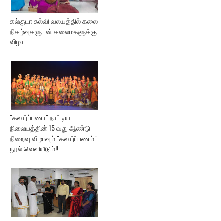
கல்குடா கல்வி வலயத்தில் கலை
நிகழ்வுகளுடன் கலைமகளுக்கு
விழா
"கலார்ப்பணா" நாட்டிய
நிலையத்தின் 15 வது ஆண்டு
நிறைவு விழாவும் "கலார்ப்பணம்"
நூல் வெளியீடும்!!