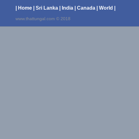
| Home
| Sri Lanka
| India
| Canada
| World |
www.thattungal.com © 2018