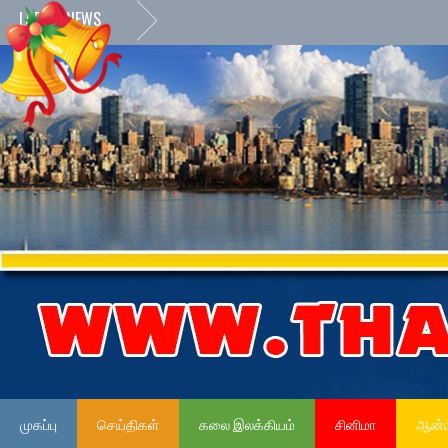
LATEST NEWS
முகப்பு
செய்திகள்
கலை இலக்கியம்
சினிமா
ஆன்ம