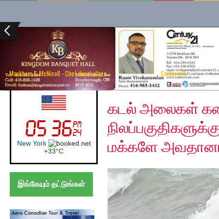
Markham & McNicoll - Chef depot plaza
Century21
Monday, August 10, 2
UK (London)
கடல் அலைகள் க
நிலப்பகுதிகளுக்க
மக்களே அவதான
London
+
24°
C
இங்கேயும் தட்டுங்கள்