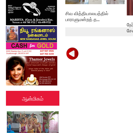
சிவ வித்தியாலயத்தில்
பாராளுமன்றத் த...
நே
சே
ஆன்மிகம்