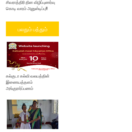
சிவராத்திரி தின விழிப்புணர்வு
கொடி வாரம் அனுஸ்டிப்பு!!
பலதும் பத்தும்
கல்குடா கல்வி வலயத்தின்
இணையத்தளம்
அங்குரார்ப்பணம்