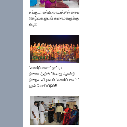
கல்குடா கல்வி வலயத்தில் கலை
நிகழ்வுகளுடன் கலைமகளுக்கு
விழா
"கலார்ப்பணா" நாட்டிய
நிலையத்தின் 15 வது ஆண்டு
நிறைவு விழாவும் "கலார்ப்பணம்"
நூல் வெளியீடும்!!