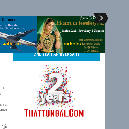
 Travel & Tours
Banu Jewllery
2ND YEAR ANNIVERSARY
மாக
ு.
்காக
ீரென
.ஆர்