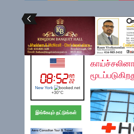
Markham & McNicoll - Chef depot plaza
Centur
Saturday, July 11, 20
UK (London)
காய்ச்சலினா
மூடப்படுகிற
London
+
24°
C
இங்கேயும் தட்டுங்கள்