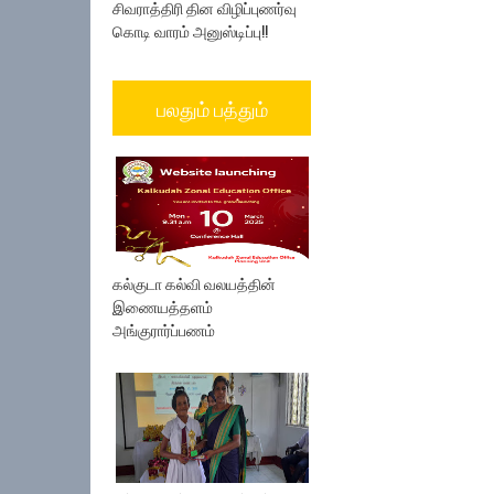
சிவராத்திரி தின விழிப்புணர்வு
கொடி வாரம் அனுஸ்டிப்பு!!
பலதும் பத்தும்
கல்குடா கல்வி வலயத்தின்
இணையத்தளம்
அங்குரார்ப்பணம்