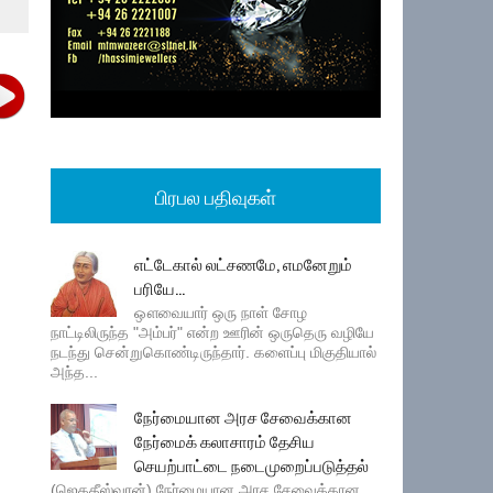
பிரபல பதிவுகள்
எட்டேகால் லட்சணமே, எமனேறும்
பரியே...
ஔவையார் ஒரு நாள் சோழ
நாட்டிலிருந்த "அம்பர்" என்ற ஊரின் ஒருதெரு வழியே
நடந்து சென்றுகொண்டிருந்தார். களைப்பு மிகுதியால்
அந்த...
நேர்மையான அரச சேவைக்கான
நேர்மைக் கலாசாரம் தேசிய
செயற்பாட்டை நடைமுறைப்படுத்தல்
(ஜெகதீஸ்வரன்) நேர்மையான அரச சேவைக்கான