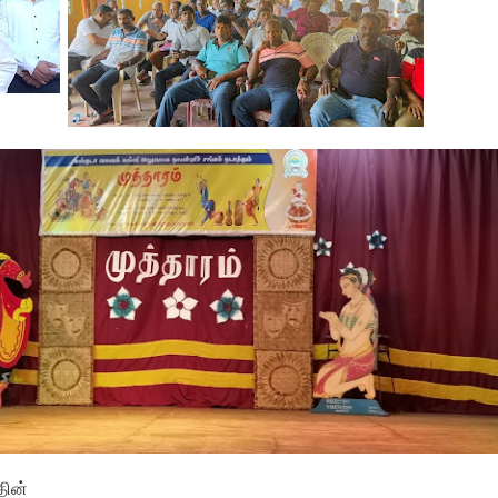
ஓய்வூதியத்தை எதிர்பார்த்த
அபிவிருத...
தின்