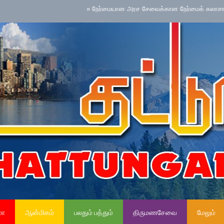
»
நேர்மையான அரச சேவைக்கான நேர்மைக் கலாசாரம் தேசிய செ
மா
ஆன்மிகம்
பலதும் பத்தும்
திருமணசேவை
மேலும்