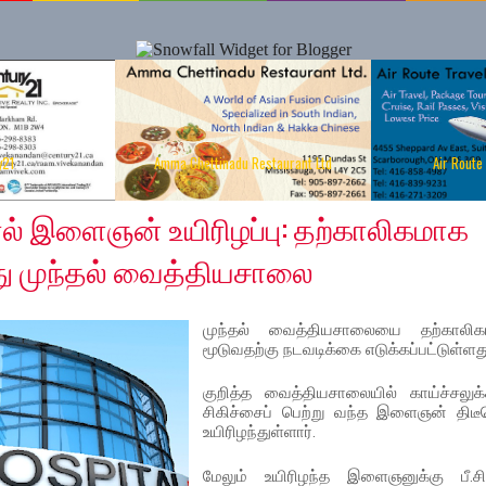
y21
Amma Chettinadu Restaurant Ltd
Air Route
20
ல் இளைஞன் உயிரிழப்பு: தற்காலிகமாக
து முந்தல் வைத்தியசாலை
முந்தல் வைத்தியசாலையை தற்காலிக
மூடுவதற்கு நடவடிக்கை எடுக்கப்பட்டுள்ளத
குறித்த வைத்தியசாலையில் காய்ச்சலுக
சிகிச்சைப் பெற்று வந்த இளைஞன் திட
உயிரிழந்துள்ளார்.
மேலும் உயிரிழந்த இளைஞனுக்கு பீ.சி