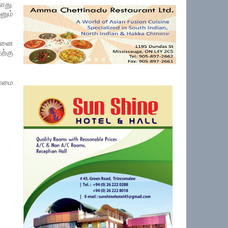
து.
ும்
தனை
்கு
்ளமை