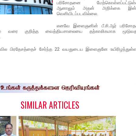
பரிசோதனை மேற்கொள்ளப்பட்டுள்ள
ஆனாலும் அதன் அறிக்கை இன்ன
வெளியிடப்படவில்லை.
எனவே இளைஞனின் பீ.சி.ஆர் பரிசோ
ும் வரை குறித்த வைத்தியசாலையை தற்காலிகமாக மூடுவதற
.
ாரவில பிரதேசத்தைச் சேர்ந்த 22 வயதுடைய இளைஞனே உயிரிழந்துள
S
h
a
e
SIMILAR ARTICLES