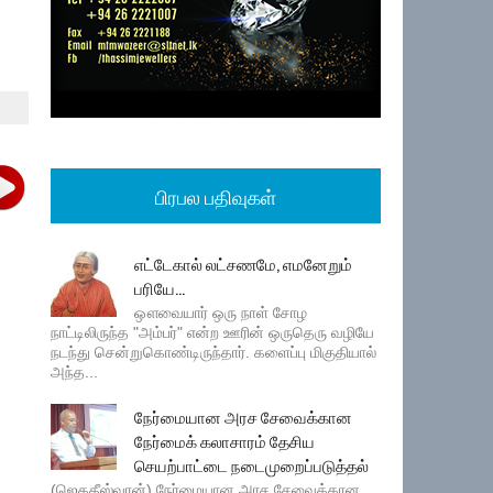
பிரபல பதிவுகள்
எட்டேகால் லட்சணமே, எமனேறும்
பரியே...
ஔவையார் ஒரு நாள் சோழ
நாட்டிலிருந்த "அம்பர்" என்ற ஊரின் ஒருதெரு வழியே
நடந்து சென்றுகொண்டிருந்தார். களைப்பு மிகுதியால்
அந்த...
நேர்மையான அரச சேவைக்கான
நேர்மைக் கலாசாரம் தேசிய
செயற்பாட்டை நடைமுறைப்படுத்தல்
(ஜெகதீஸ்வரன்) நேர்மையான அரச சேவைக்கான