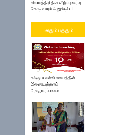
சிவராத்திரி தின விழிப்புணர்வு
கொடி வாரம் அனுஸ்டிப்பு!!
பலதும் பத்தும்
கல்குடா கல்வி வலயத்தின்
இணையத்தளம்
அங்குரார்ப்பணம்