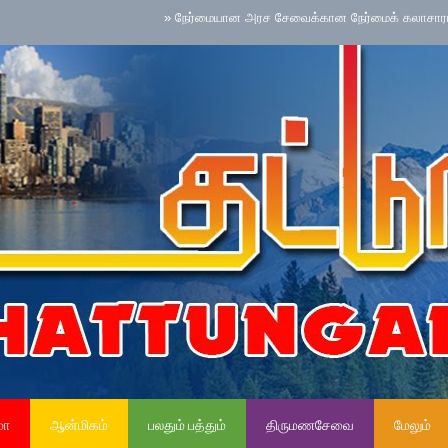
»
நேர்மையான அரச சேவைக்கான நேர்மைக் கலாசாரம் தேசிய ச
மா
ஆன்மிகம்
பலதும் பத்தும்
திருமணசேவை
மேலும்