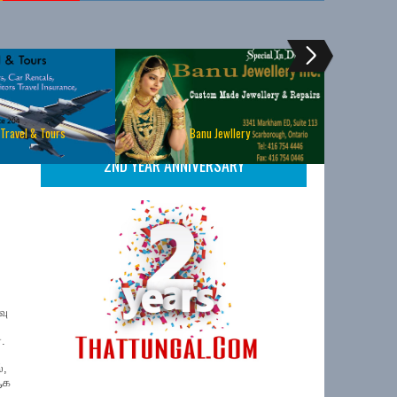
 Travel & Tours
Banu Jewllery
2ND YEAR ANNIVERSARY
வு
.
்,
ஆக