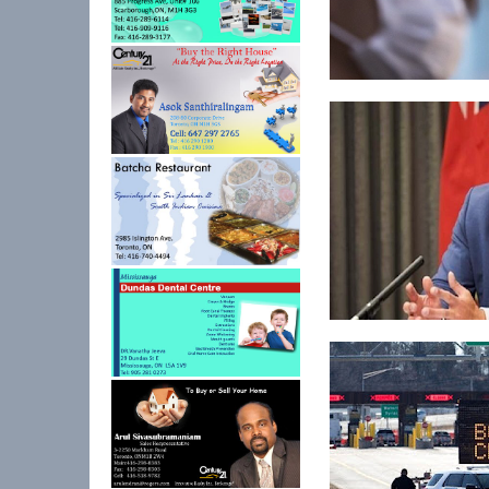
ஹொங்கொங் தேசிய
பாதுகாப்பு சட்டம்: க...
வின்னிபெக்கில் புதிய
கொவிட்-19 கட்ட...