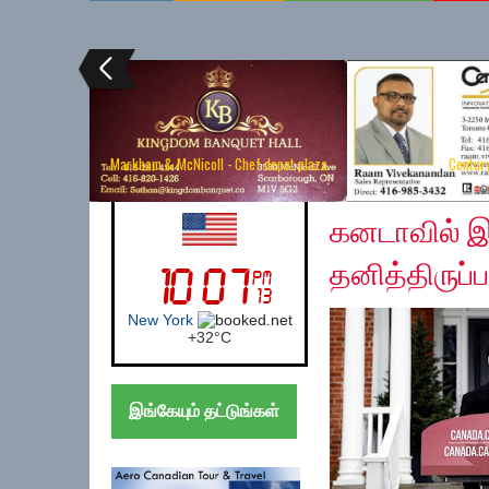
Markham & McNicoll - Chef depot plaza
Centur
Friday, April 10, 2020
UK (London)
கனடாவில் இன
தனித்திருப்
London
+
21°
C
இங்கேயும் தட்டுங்கள்