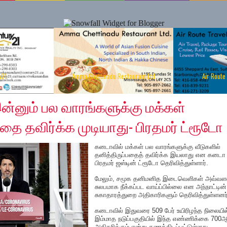
y21
Amma Chettinadu Restaurant Ltd
Air Route
்னும் பல வாரங்களுக்கு மக்கள்
பதை தவிர்க்க முடியாது- பிரதமர் ட்ரூடோ
கனடாவில் மக்கள் பல வாரங்களுக்கு வீடுகளில்
தனித்திருப்பதைத் தவிர்க்க இயலாது என கனடா
பிரதமர் ஜஸ்டின் ட்ரூடோ தெரிவித்துள்ளார்.
மேலும், சமூக தனிமனித இடைவெளிகள் அவ்வள
சுலபமாக நீக்கப்பட வாய்ப்பில்லை என அந்நாட்டின்
சுகாதாரத்துறை அதிகாரிகளும் தெரிவித்துள்ளனர்
கனடாவில் இதுவரை 509 பேர் உயிரிழந்த நிலையில
இம்மாத நடுப்பகுதியில் இந்த எண்ணிக்கை 700
அதிகரிக்கும் என்று கணக்கிடப்பட்டுள்ளது.