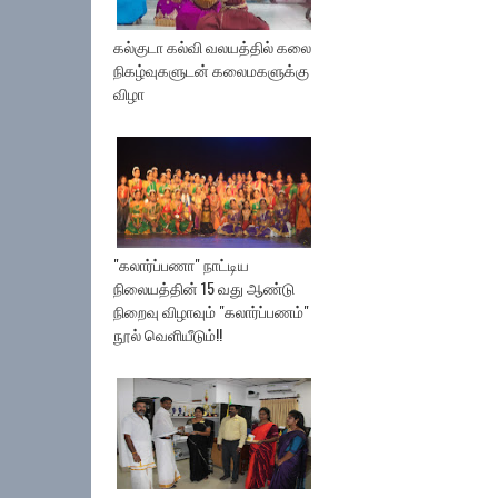
கல்குடா கல்வி வலயத்தில் கலை
நிகழ்வுகளுடன் கலைமகளுக்கு
விழா
"கலார்ப்பணா" நாட்டிய
நிலையத்தின் 15 வது ஆண்டு
நிறைவு விழாவும் "கலார்ப்பணம்"
நூல் வெளியீடும்!!