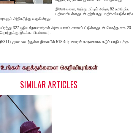
இதேவேளை, நேற்று மட்டும் அங்கு 82 உயிரிழப்பு
பதிவாகியுள்ளதுடன் தற்போது பாதிக்கப்படுவோரி
ுகளும் அதிகரித்து வருகின்றது.
 ஆயிரத்து 327 புதிய நோயாளர்கள் அடையாளம் காணப்பட்டுள்ளதுடன் மொத்தமாக 20
 தொற்றுக்கு இலக்காகியுள்ளனர்.
311) குணமடைந்துள்ள நிலையில் 518 பேர் வைரஸ் காரணமாக கடும் பாதிப்புக்கு
S
h
a
e
SIMILAR ARTICLES