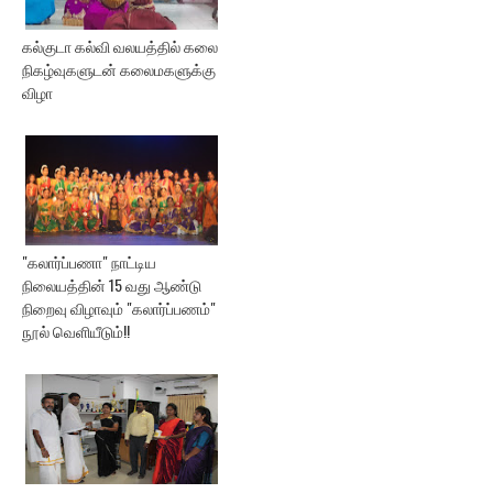
கல்குடா கல்வி வலயத்தில் கலை
நிகழ்வுகளுடன் கலைமகளுக்கு
விழா
"கலார்ப்பணா" நாட்டிய
நிலையத்தின் 15 வது ஆண்டு
நிறைவு விழாவும் "கலார்ப்பணம்"
நூல் வெளியீடும்!!