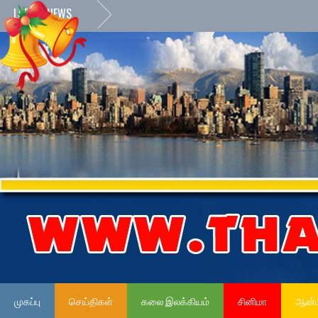
LATEST NEWS
முகப்பு
செய்திகள்
கலை இலக்கியம்
சினிமா
ஆன்ம