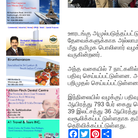
ஊரடங்கு அமுல்படுத்தப்பட்ட
தேவைக்களுக்காக அல்லாமல்
மீது தமிழக பொலிஸார் வழக்
வருகின்றனர்.
அந்த வகையில் 7 நாட்களில்
பதிவு செய்யப்பட்டுள்ளன. 
பறிமுதல் செய்யப்பட்டுள்ளன
இந்நிலையில் வழக்குப் பதிவ
ஆயிரத்து 793 பேர் கைது ச
39 இலட்சத்து 36 ஆயிரத்த
வசூலிக்கப்பட்டுள்ளதாக த
தெரிவிக்கப்பட்டுள்ளது.
F
T
P
S
a
w
i
h