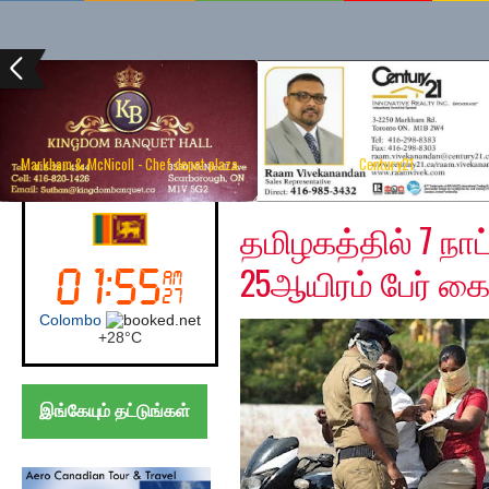
Markham & McNicoll - Chef depot plaza
Century21
Wednesday, April 1, 2
Canada (Toronto)
தமிழகத்தில் 7 நா
25ஆயிரம் பேர் கை
Toronto
+
25°
C
இங்கேயும் தட்டுங்கள்