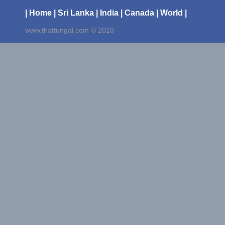
| Home
| Sri Lanka
| India
| Canada
| World |
www.thattungal.com © 2018