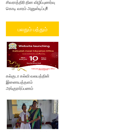
சிவராத்திரி தின விழிப்புணர்வு
கொடி வாரம் அனுஸ்டிப்பு!!
பலதும் பத்தும்
கல்குடா கல்வி வலயத்தின்
இணையத்தளம்
அங்குரார்ப்பணம்