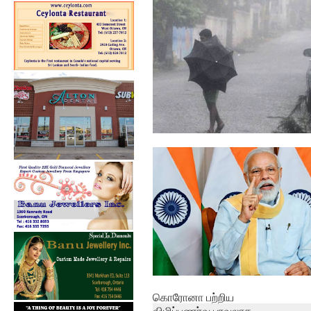
இன்று கவிஞர் பிரமிள் நினைவு
தினம்.
தமிழகத்தில் 24 மணிநேரத்தில்
கனமழைக்...
கொரோனா பற்றிய
விழிப்புணர்வு பரவலாக ...