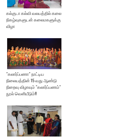
கல்குடா கல்வி வலயத்தில் கலை
நிகழ்வுகளுடன் கலைமகளுக்கு
விழா
"கலார்ப்பணா" நாட்டிய
நிலையத்தின் 15 வது ஆண்டு
நிறைவு விழாவும் "கலார்ப்பணம்"
நூல் வெளியீடும்!!