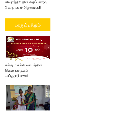
சிவராத்திரி தின விழிப்புணர்வு
கொடி வாரம் அனுஸ்டிப்பு!!
பலதும் பத்தும்
கல்குடா கல்வி வலயத்தின்
இணையத்தளம்
அங்குரார்ப்பணம்