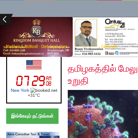
Markham & McNicoll - Chef depot plaza
Century21
Wednesday, April 1, 2
UK (London)
தமிழகத்தில் மேல
உறுதி
London
+
27°
C
இங்கேயும் தட்டுங்கள்