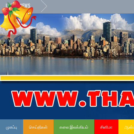
LATEST NEWS
முகப்பு
செய்திகள்
கலை இலக்கியம்
சினிமா
ஆன்ம