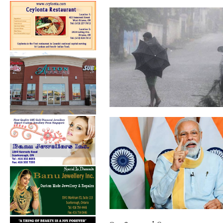
இன்று கவிஞர் பிரமிள் நினைவு
தினம்.
தமிழகத்தில் 24 மணிநேரத்தில்
கனமழைக்...