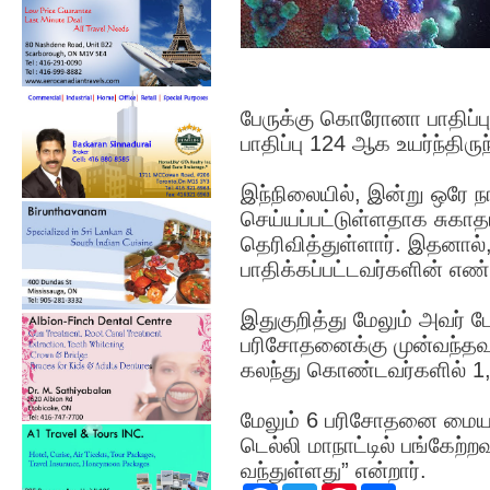
பேருக்கு கொரோனா பாதிப்ப
பாதிப்பு 124 ஆக உயர்ந்திருந
இந்நிலையில், இன்று ஒரே ந
செய்யப்பட்டுள்ளதாக சுகாத
தெரிவித்துள்ளார். இதனா
பாதிக்கப்பட்டவர்களின் எண
இதுகுறித்து மேலும் அவர் 
பரிசோதனைக்கு முன்வந்தவர்
கலந்து கொண்டவர்களில் 1,1
மேலும் 6 பரிசோதனை மையங
டெல்லி மாநாட்டில் பங்கேற்ற
வந்துள்ளது” என்றார்.