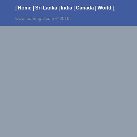
| Home
| Sri Lanka
| India
| Canada
| World |
www.thattungal.com © 2018