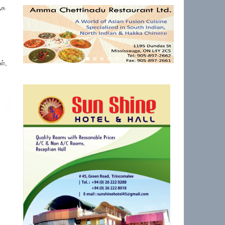
ஆக
கள்,