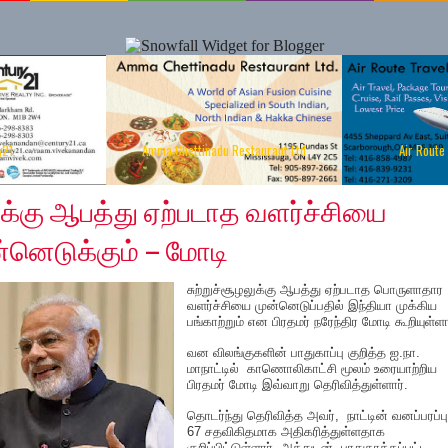
y21
Amma Chettinadu Restaurant Ltd
Air Route
, 2020
லுக்கு ஆபத்து ஏற்படாத வளர்ச்சியை
்னெடுக்கும் – மோடி
சுற்றுச்சூழலுக்கு ஆபத்து ஏற்படாத பொருளாதார
வளர்ச்சியை முன்னெடுப்பதில் இந்தியா முக்கிய
பங்காற்றும் என பிரதமர் நரேந்திர மோடி கூறியுள்ளா
வன விலங்குகளின் பாதுகாப்பு குறித்த ஐ.நா.
மாநாட்டில் காணொலிகாட்சி மூலம் உரையாற்றிய
பிரதமர் மோடி இவ்வாறு தெரிவித்துள்ளார்.
தொடர்ந்து தெரிவித்த அவர், நாட்டின் வனப்பரப்பு
67 சதவிகிதமாக அதிகரித்துள்ளதாக
குறிப்பிட்டுள்ளார். அத்துடன் பாதுகாக்கப்பட்ட