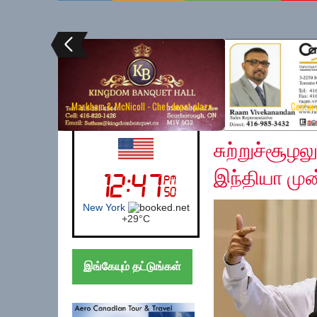
Markham & McNicoll - Chef depot plaza
Centur
Monday, February 17
UK (London)
சுற்றுச்சூழ
இந்தியா முன
London
+
22°
C
இங்கேயும் தட்டுங்கள்