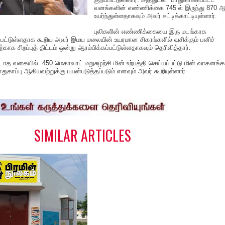
வனங்களின் எண்ணிக்கை 745 ல் இருந்து 870 
உயர்ந்துள்ளதாகவும் அவர் சுட்டிக்காட்டியுள்ளார்.
புலிகளின் எண்ணிக்கையை இரு மடங்காக
ப்பட்டுள்ளதாக கூறிய அவர் இமய மலையின் உயரமான சிகரங்களில் வசிக்கும் பனிச்
ாக சிறப்புத் திட்டம் ஒன்று ஆரம்பிக்கப்பட்டுள்ளதாகவும் தெரிவித்தார்.
்படாத வகையில் 450 மெகாவாட் மறுசுழற்சி மின் உற்பத்தி செய்யப்பட்டு மின் வாகனங்
 பாதுகாப்பு ஆகியவற்றுக்கு பயன்படுத்தப்படும் எனவும் அவர் கூறியுள்ளார்
S
h
a
e
SIMILAR ARTICLES