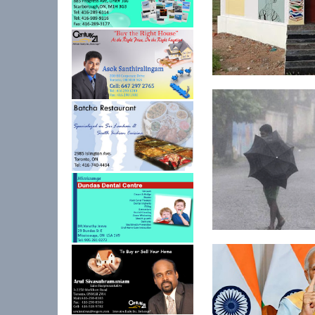
இன்று கவிஞர் பிரமிள
தினம்.
தமிழகத்தில் 24 மணிந
கனமழைக்...