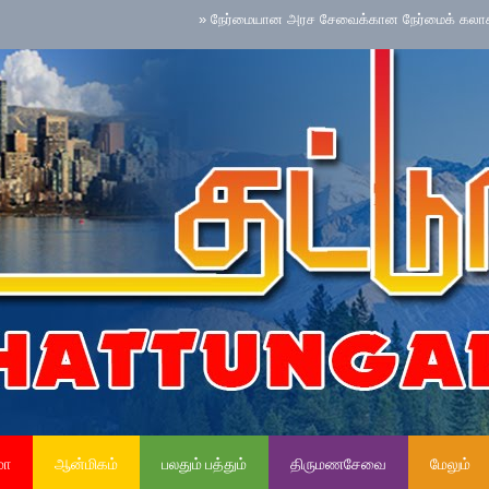
»
நேர்மையான அரச சேவைக்கான நேர்மைக் கலாசாரம் தேசிய 
மா
ஆன்மிகம்
பலதும் பத்தும்
திருமணசேவை
மேலும்