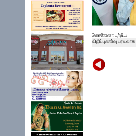
கொரோனா பற்றிய
விழிப்புணர்வு பரவலாக .