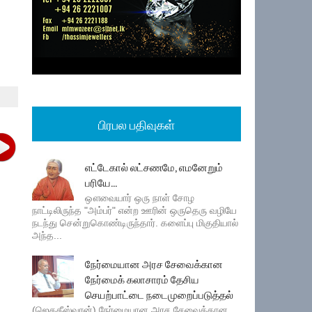
பிரபல பதிவுகள்
எட்டேகால் லட்சணமே, எமனேறும்
பரியே...
ஔவையார் ஒரு நாள் சோழ
நாட்டிலிருந்த "அம்பர்" என்ற ஊரின் ஒருதெரு வழியே
நடந்து சென்றுகொண்டிருந்தார். களைப்பு மிகுதியால்
அந்த...
நேர்மையான அரச சேவைக்கான
நேர்மைக் கலாசாரம் தேசிய
செயற்பாட்டை நடைமுறைப்படுத்தல்
(ஜெகதீஸ்வரன்) நேர்மையான அரச சேவைக்கான