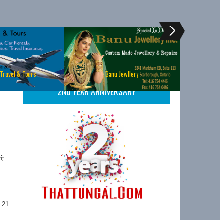
 Travel & Tours
Banu Jewllery
2ND YEAR ANNIVERSARY
ர்.
 21.