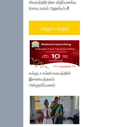
சிவராத்திரி தின விழிப்புணர்வு
கொடி வாரம் அனுஸ்டிப்பு!!
பலதும் பத்தும்
கல்குடா கல்வி வலயத்தின்
இணையத்தளம்
அங்குரார்ப்பணம்