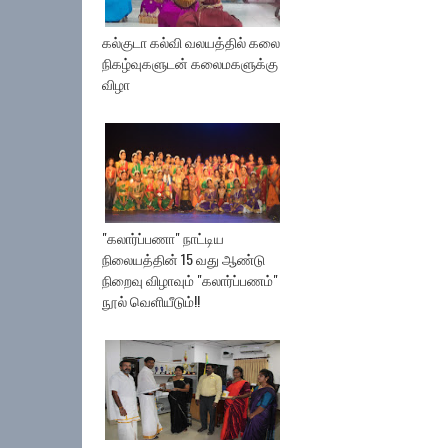
கல்குடா கல்வி வலயத்தில் கலை
நிகழ்வுகளுடன் கலைமகளுக்கு
விழா
"கலார்ப்பணா" நாட்டிய
நிலையத்தின் 15 வது ஆண்டு
நிறைவு விழாவும் "கலார்ப்பணம்"
நூல் வெளியீடும்!!