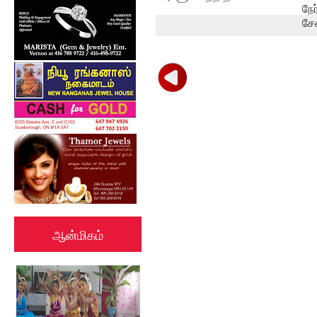
நே
சே
ஆன்மிகம்