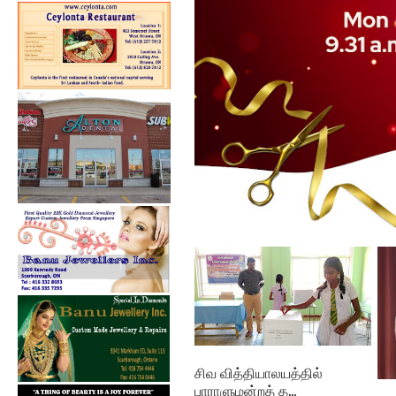
கல்குடா கல்வி வலயத்தின்
இணையத்தளம் ...
சிவ வித்தியாலயத்தில்
பாராளுமன்றத் த...