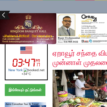
Markham & McNicoll - Chef depot plaza
Century21
Wednesday, December
UK (London)
ஏறாவூர் சந்தை வி
முன்னாள் முதலமை
London
+
24°
C
இங்கேயும் தட்டுங்கள்