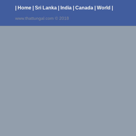
| Home
| Sri Lanka
| India
| Canada
| World |
www.thattungal.com © 2018