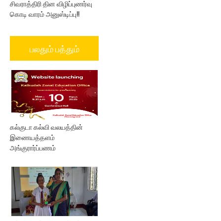
சிவராத்திரி தின விழிப்புணர்வு
கொடி வாரம் அனுஸ்டிப்பு!!
பலதும் பத்தும்
கல்குடா கல்வி வலயத்தின்
இணையத்தளம்
அங்குரார்ப்பணம்