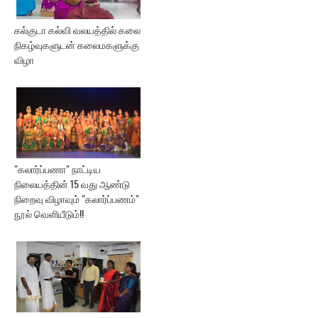
கல்குடா கல்வி வலயத்தில் கலை
நிகழ்வுகளுடன் கலைமகளுக்கு
விழா
"கலார்ப்பணா" நாட்டிய
நிலையத்தின் 15 வது ஆண்டு
நிறைவு விழாவும் "கலார்ப்பணம்"
நூல் வெளியீடும்!!