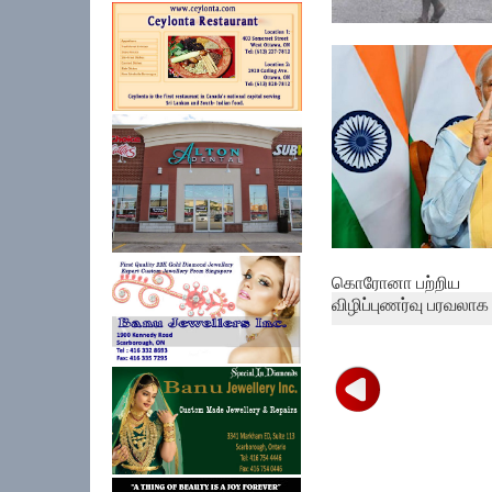
தமிழகத்தில் 24 மணிந
கனமழைக்...
கொரோனா பற்றிய
விழிப்புணர்வு பரவலாக .