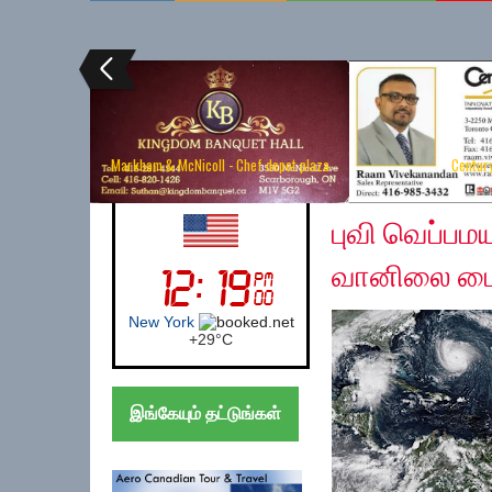
Markham & McNicoll - Chef depot plaza
Centur
Wednesday, Novembe
UK (London)
புவி வெப்பம
வானிலை மைய
London
+
28°
C
இங்கேயும் தட்டுங்கள்