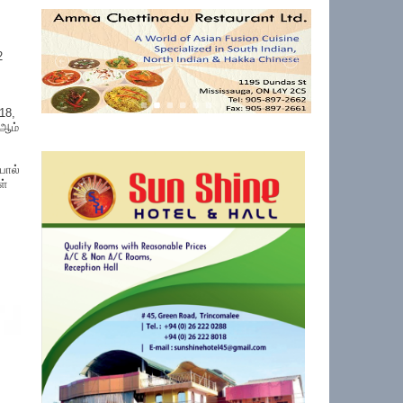
2
18,
6ஆம்
போல்
ள்