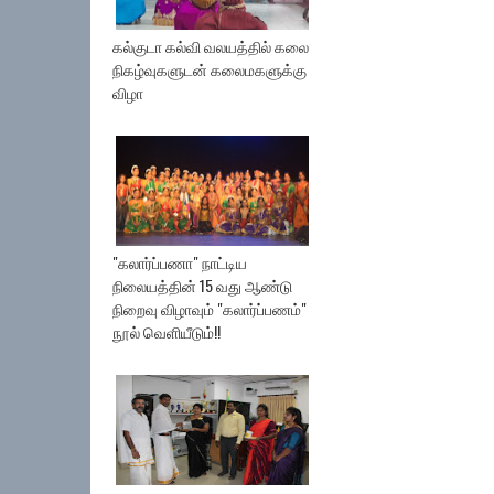
கல்குடா கல்வி வலயத்தில் கலை
நிகழ்வுகளுடன் கலைமகளுக்கு
விழா
"கலார்ப்பணா" நாட்டிய
நிலையத்தின் 15 வது ஆண்டு
நிறைவு விழாவும் "கலார்ப்பணம்"
நூல் வெளியீடும்!!