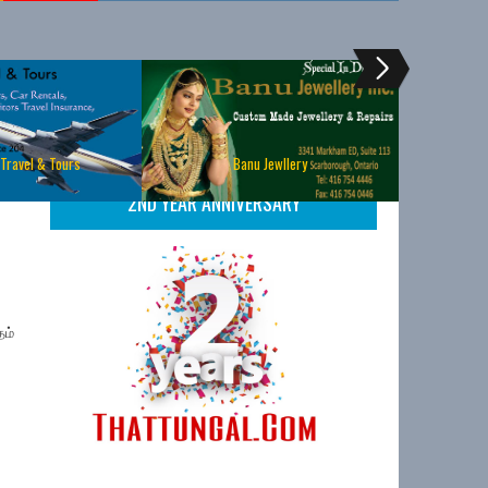
 Travel & Tours
Banu Jewllery
2ND YEAR ANNIVERSARY
தம்