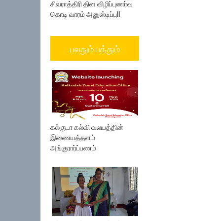
சிவராத்திரி தின விழிப்புணர்வு
கொடி வாரம் அனுஸ்டிப்பு!!
பலதும் பத்தும்
கல்குடா கல்வி வலயத்தின்
இணையத்தளம்
அங்குரார்ப்பணம்