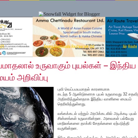
y21
Amma Chettinadu Restaurant Ltd
Air Route
r 13, 2019
யமாதலால் உருவாகும் புயல்கள் – இந்திய
ம் அறிவிப்பு
புவி வெப்பமயமாதல் காரணமாக
கடந்த 5 ஆண்டுகளாக புயல் உருவாவது 32 சதவீ
அதிகரித்துள்ளதாக இந்திய வானிலை மையம்
தெரிவித்துள்ளது.
வங்கக்கடல் மற்றும் அரபிக்கடலில் அடிக்கடி புயல்
சின்னங்கள் உருவாகின்றன. அவைகள் பல்வேறு
மாநிலங்களை தாக்கி சேதங்களை ஏற்படுத்தி
வருகின்றன.
இந்த நிலையில் வங்கக்கடல், அரபிக்கடலில் புயல்