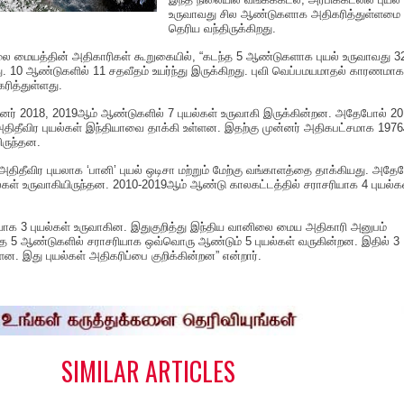
உருவாவது சில ஆண்டுகளாக அதிகரித்துள்ளமை
தெரிய வந்திருக்கிறது.
லை மையத்தின் அதிகாரிகள் கூறுகையில், “கடந்த 5 ஆண்டுகளாக புயல் உருவாவது 3
ு. 10 ஆண்டுகளில் 11 சதவீதம் உயர்ந்து இருக்கிறது. புவி வெப்பமயமாதல் காரணமாக
ரித்துள்ளது.
்னர் 2018, 2019ஆம் ஆண்டுகளில் 7 புயல்கள் உருவாகி இருக்கின்றன. அதேபோல் 20
ிதீவிர புயல்கள் இந்தியாவை தாக்கி உள்ளன. இதற்கு முன்னர் அதிகபட்சமாக 197
ிருந்தன.
அதிதீவிர புயலாக ‘பானி’ புயல் ஒடிசா மற்றும் மேற்கு வங்காளத்தை தாக்கியது. அதே
புயல்கள் உருவாகியிருந்தன. 2010-2019ஆம் ஆண்டு காலகட்டத்தில் சராசரியாக 4 புயல்க
ாக 3 புயல்கள் உருவாகின. இதுகுறித்து இந்திய வானிலை மைய அதிகாரி அனுபம்
ந்த 5 ஆண்டுகளில் சராசரியாக ஒவ்வொரு ஆண்டும் 5 புயல்கள் வருகின்றன. இதில் 3
ளன. இது புயல்கள் அதிகரிப்பை குறிக்கின்றன” என்றார்.
S
h
a
e
SIMILAR ARTICLES