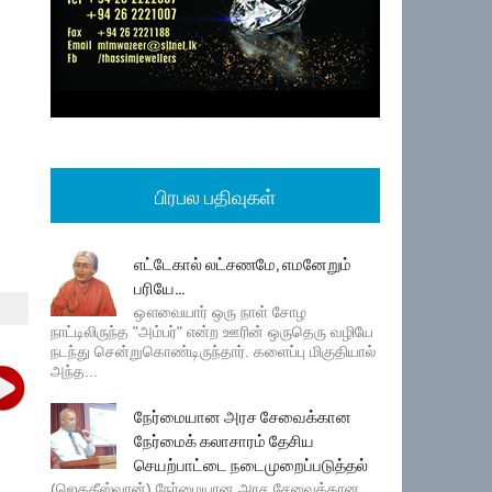
பிரபல பதிவுகள்
எட்டேகால் லட்சணமே, எமனேறும்
பரியே...
ஔவையார் ஒரு நாள் சோழ
நாட்டிலிருந்த "அம்பர்" என்ற ஊரின் ஒருதெரு வழியே
நடந்து சென்றுகொண்டிருந்தார். களைப்பு மிகுதியால்
அந்த...
நேர்மையான அரச சேவைக்கான
நேர்மைக் கலாசாரம் தேசிய
செயற்பாட்டை நடைமுறைப்படுத்தல்
(ஜெகதீஸ்வரன்) நேர்மையான அரச சேவைக்கான