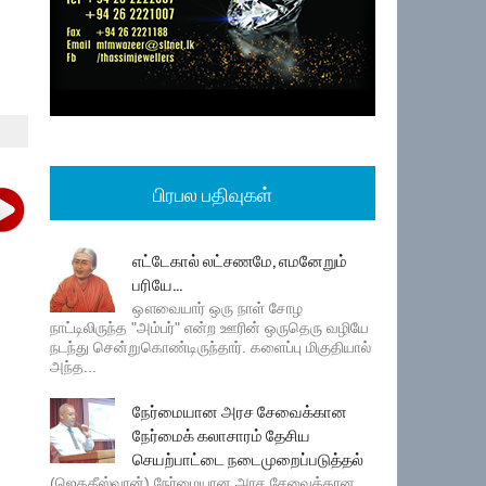
பிரபல பதிவுகள்
எட்டேகால் லட்சணமே, எமனேறும்
பரியே...
ஔவையார் ஒரு நாள் சோழ
நாட்டிலிருந்த "அம்பர்" என்ற ஊரின் ஒருதெரு வழியே
நடந்து சென்றுகொண்டிருந்தார். களைப்பு மிகுதியால்
அந்த...
நேர்மையான அரச சேவைக்கான
நேர்மைக் கலாசாரம் தேசிய
செயற்பாட்டை நடைமுறைப்படுத்தல்
(ஜெகதீஸ்வரன்) நேர்மையான அரச சேவைக்கான