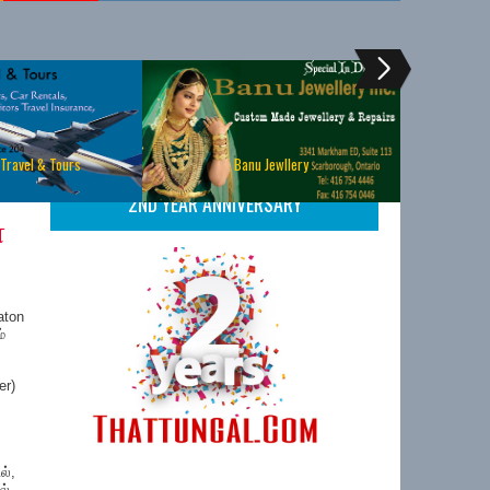
 Travel & Tours
Banu Jewllery
2ND YEAR ANNIVERSARY
்
aton
்
er)
ல்,
ல்