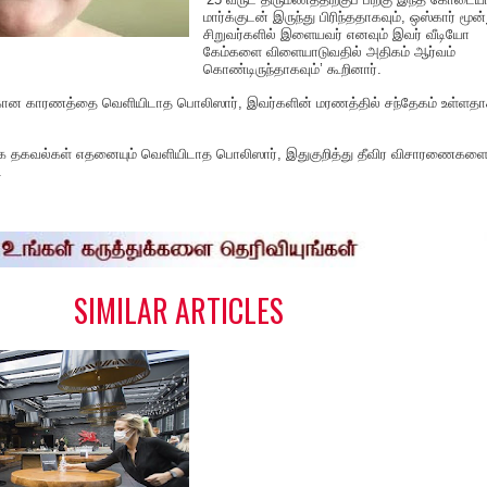
மார்க்குடன் இருந்து பிரிந்ததாகவும், ஒஸ்கார் மூன்
சிறுவர்களில் இளையவர் எனவும் இவர் வீடியோ
கேம்களை விளையாடுவதில் அதிகம் ஆர்வம்
கொண்டிருந்தாகவும்’ கூறினார்.
்கான காரணத்தை வெளியிடாத பொலிஸார், இவர்களின் மரணத்தில் சந்தேகம் உள்ளத
லதிக தகவல்கள் எதனையும் வெளியிடாத பொலிஸார், இதுகுறித்து தீவிர விசாரணைகள
.
S
h
a
e
SIMILAR ARTICLES