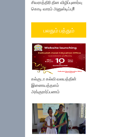
சிவராத்திரி தின விழிப்புணர்வு
கொடி வாரம் அனுஸ்டிப்பு!!
பலதும் பத்தும்
கல்குடா கல்வி வலயத்தின்
இணையத்தளம்
அங்குரார்ப்பணம்