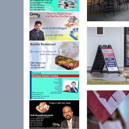
நகரத்திற்கு வெளியே 
வாடிக்கையாள...
கனடாவில் 8.5 மில்லிய
அதிகமா...