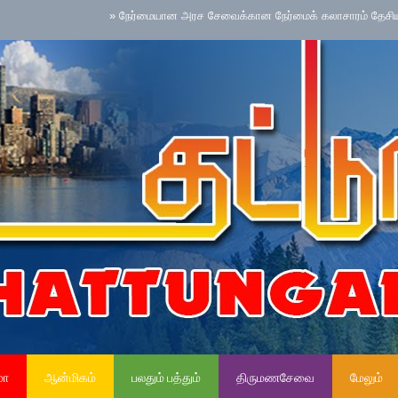
»
நேர்மையான அரச சேவைக்கான நேர்மைக் கலாசாரம் தேசிய செயற்பாட
மா
ஆன்மிகம்
பலதும் பத்தும்
திருமணசேவை
மேலும்