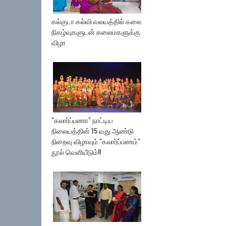
கல்குடா கல்வி வலயத்தில் கலை
நிகழ்வுகளுடன் கலைமகளுக்கு
விழா
"கலார்ப்பணா" நாட்டிய
நிலையத்தின் 15 வது ஆண்டு
நிறைவு விழாவும் "கலார்ப்பணம்"
நூல் வெளியீடும்!!