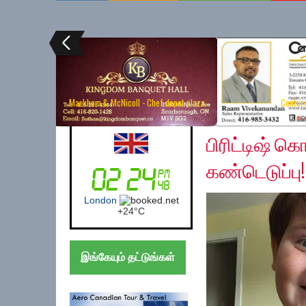
Markham & McNicoll - Chef depot plaza
Centur
Saturday, October 26
UK (London)
பிரிட்டிஷ் 
கண்டெடுப்பு!
London
+
24°
C
இங்கேயும் தட்டுங்கள்