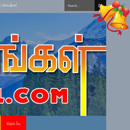
்டை நடைமுறைப்படுத்தல்
»
தமிழ் சிங்கள சித்திரை புதுவருட கலை, கலாசார, வி
தொடர்பு