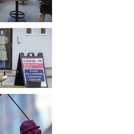
உள்ள
னுக்கும்