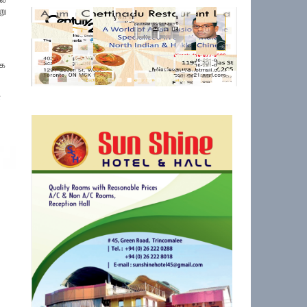
று
ாக
ை