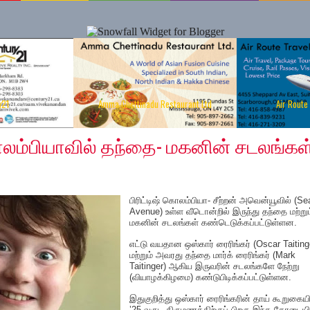
y21
Amma Chettinadu Restaurant Ltd
Air Route
, 2019
கொலம்பியாவில் தந்தை- மகனின் சடலங்கள
பிரிட்டிஷ் கொலம்பியா- சீற்றன் அவென்யூவில் (Se
Avenue) உள்ள வீடொன்றில் இருந்து தந்தை மற்றும
மகனின் சடலங்கள் கண்டெடுக்கப்பட்டுள்ளன.
எட்டு வயதான ஒஸ்கார் ரைரிங்கர் (Oscar Taiting
மற்றும் அவரது தந்தை மார்க் ரைரிங்கர் (Mark
Taitinger) ஆகிய இருவரின் சடலங்களே நேற்று
(வியாழக்கிழமை) கண்டுபிடிக்கப்பட்டுள்ளன.
இதுகுறித்து ஒஸ்கார் ரைரிங்கரின் தாய் கூறுகையி
’25 வருட திருமணத்திற்குப் பிறகு இந்த கோடையி