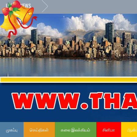
LATEST NEWS
முகப்பு
செய்திகள்
கலை இலக்கியம்
சினிமா
ஆன்ம