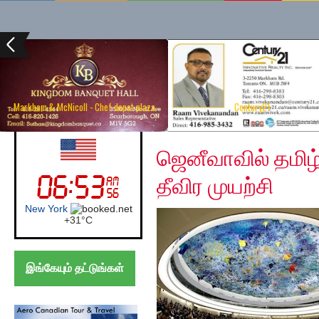
Markham & McNicoll - Chef depot plaza
Century21
Tuesday, March 19, 20
UK (London)
ஜெனீவாவில் தமிழ
தீவிர முயற்சி
London
+
27°
C
இங்கேயும் தட்டுங்கள்