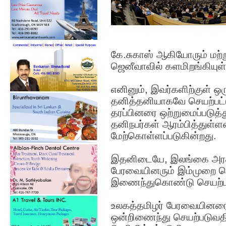
கே.சுகாஸ் ஆகியோரும் மற்று
ஜெனீவாவில் களமிறங்கியுள
எனினும், இவர்களிற்குள் 
தனித்தனியாகவே செயற்பட்டு
தரப்பினரை ஒற்றுமைப்படுத
தனிநபர்கள் ஆரம்பித்துள்ள
மேற்கொள்ளப்படுகின்றது.
இதனிடையே, இலங்கை அரசுட
பேரவையினரும் இம்முறை ஜெ
இணைந்துகொண்டு செயற்படுவ
உலகத்தமிழர் பேரவையினரை 
ஒன்றிணைந்து செயற்படுவதில