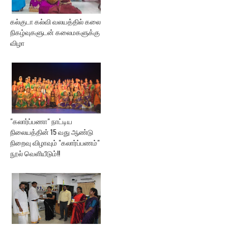
கல்குடா கல்வி வலயத்தில் கலை
நிகழ்வுகளுடன் கலைமகளுக்கு
விழா
"கலார்ப்பணா" நாட்டிய
நிலையத்தின் 15 வது ஆண்டு
நிறைவு விழாவும் "கலார்ப்பணம்"
நூல் வெளியீடும்!!