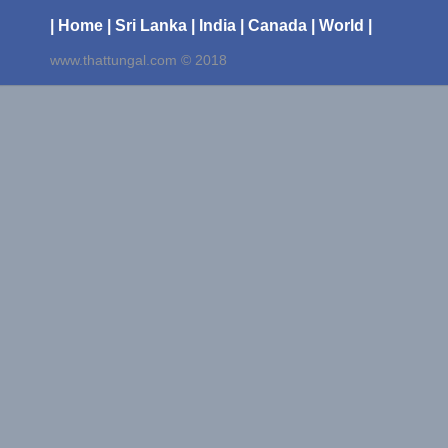
| Home
| Sri Lanka
| India
| Canada
| World |
www.thattungal.com © 2018