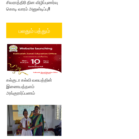
சிவராத்திரி தின விழிப்புணர்வு
கொடி வாரம் அனுஸ்டிப்பு!!
பலதும் பத்தும்
கல்குடா கல்வி வலயத்தின்
இணையத்தளம்
அங்குரார்ப்பணம்