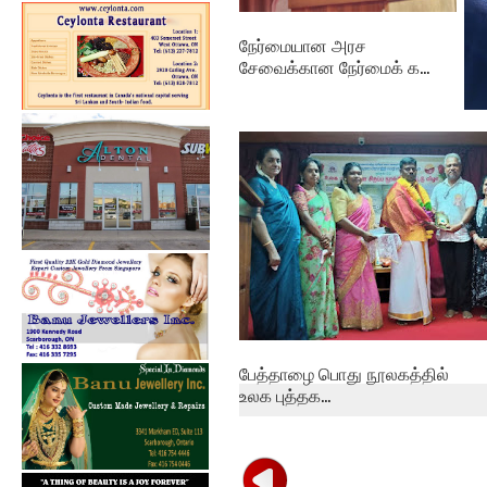
நேர்மையான அரச
சேவைக்கான நேர்மைக் க...
தம
புத
பேத்தாழை பொது நூலகத்தில்
உலக புத்தக...