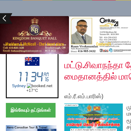
Markham & McNicoll - Chef depot plaza
Century21
Saturday, November 5
Australia (Sydney)
மட்டு.சிவாநந்தா
மைதானத்தில் மாப
Sydney
(செய்
+
17°
C
எம்.ரீ.எம்.பாரிஸ்)
ம
இங்கேயும் தட்டுங்கள்
ம
ம