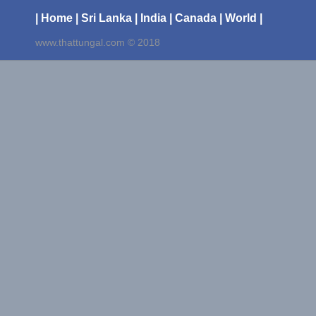
| Home
| Sri Lanka
| India
| Canada
| World |
www.thattungal.com © 2018