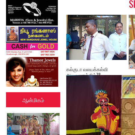
S
கல்குடா வலயக்கல்வி
அலுவலகத்தில்78 ...
ஓய
அபி
ஆன்மிகம்