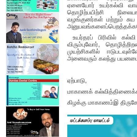
ஏனையோர் உயர்கல்வி வாய
தொழிற்பயிற்சி நில
வழங்குனர்கள் மற்றும் சு
அனுபவங்களைப்பெறத்தக்கதோ
உயர்தரப் பிரிவில் கல்வ
விரும்புவோர், தொழித்ற
முயற்சிகளில் ஈடுபடவுள்
அனைவரும் கலந்து பயனடைய
ஏற்பாடு,
மாகாணக் கல்வித்திணைக்
கிழக்கு மாகாணம்இ திர