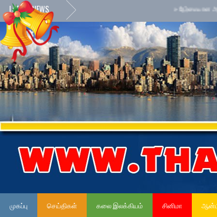
LATEST NEWS
»
நேர்மையான அரச சேவைக
முகப்பு
செய்திகள்
கலை இலக்கியம்
சினிமா
ஆன்ம