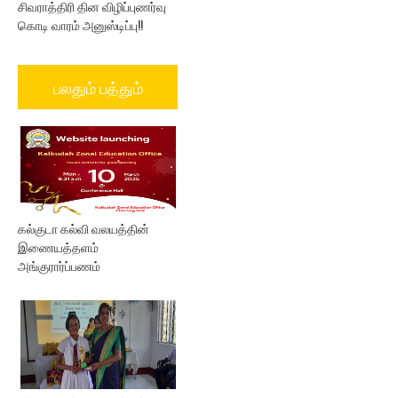
சிவராத்திரி தின விழிப்புணர்வு
கொடி வாரம் அனுஸ்டிப்பு!!
பலதும் பத்தும்
கல்குடா கல்வி வலயத்தின்
இணையத்தளம்
அங்குரார்ப்பணம்