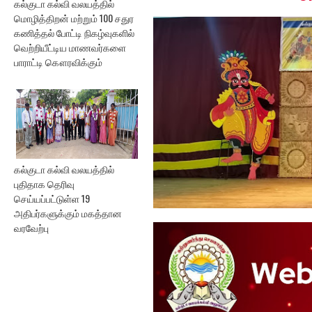
கல்குடா கல்வி வலயத்தில்
மொழித்திறன் மற்றும் 100 சதுர
கணித்தல் போட்டி நிகழ்வுகளில்
வெற்றியீட்டிய மாணவர்களை
பாராட்டி கௌரவிக்கும்
கல்குடா கல்வி வலயத்தில்
புதிதாக தெரிவு
செய்யப்பட்டுள்ள 19
அதிபர்களுக்கும் மகத்தான
வரவேற்பு
கல்குடா கல்வி வலயத்தின்
ஏற்பாட்டில...