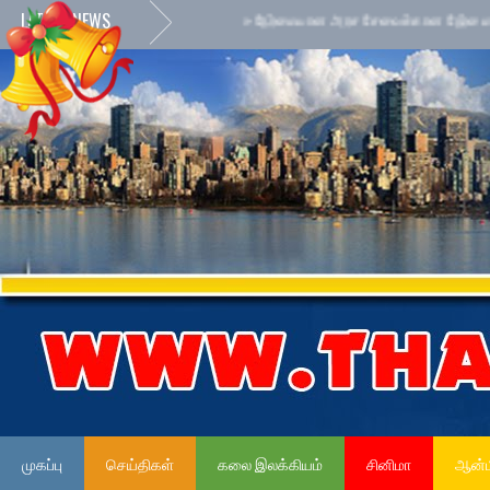
LATEST NEWS
»
நேர்மையான அரச சேவைக்கான நேர்மைக் கலாசாரம் 
முகப்பு
செய்திகள்
கலை இலக்கியம்
சினிமா
ஆன்ம