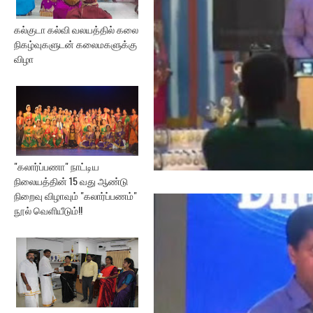
கல்குடா கல்வி வலயத்தில் கலை
நிகழ்வுகளுடன் கலைமகளுக்கு
விழா
"கலார்ப்பணா" நாட்டிய
நிலையத்தின் 15 வது ஆண்டு
நிறைவு விழாவும் "கலார்ப்பணம்"
நூல் வெளியீடும்!!