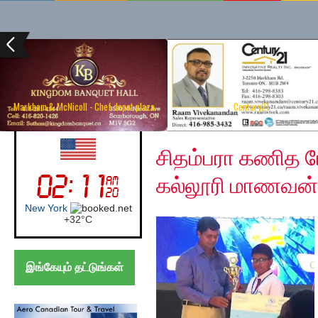
Markham & McNicoll - Chef depot plaza
Century21
Friday, October 21, 20
UK (London)
சிதம்பரா கணித போ
கல்லூரி மாணவன
London
+
22°
C
இங்கேயும் தட்டுங்கள்