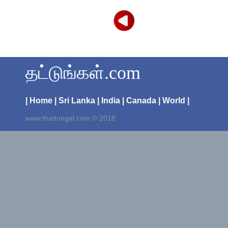
தட்டுங்கள்.com
| Home
| Sri Lanka
| India
| Canada
| World |
www.thattungal.com © 2018