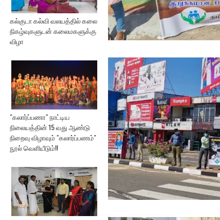
கல்குடா கல்வி வலயத்தில் கலை
நிகழ்வுகளுடன் கலைமகளுக்கு
விழா
"கலார்ப்பணா" நாட்டிய
நிலையத்தின் 15 வது ஆண்டு
நிறைவு விழாவும் "கலார்ப்பணம்"
நூல் வெளியீடும்!!