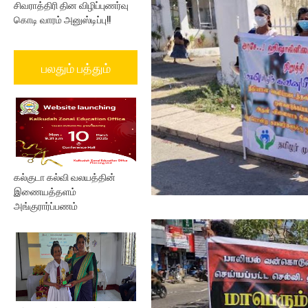
சிவராத்திரி தின விழிப்புணர்வு
கொடி வாரம் அனுஸ்டிப்பு!!
பலதும் பத்தும்
கல்குடா கல்வி வலயத்தின்
இணையத்தளம்
அங்குரார்ப்பணம்