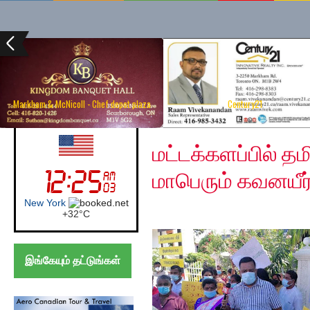
Markham & McNicoll - Chef depot plaza
Century21
Friday, July 30, 2021
UK (London)
மட்டக்களப்பில் த
மாபெரும் கவனயீர்ப
London
+
21°
C
இங்கேயும் தட்டுங்கள்