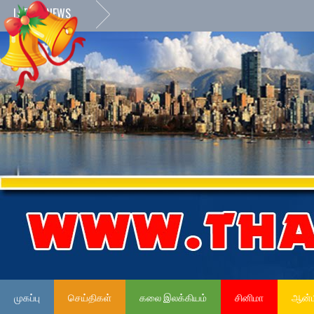
LATEST NEWS
முகப்பு
செய்திகள்
கலை இலக்கியம்
சினிமா
ஆன்ம