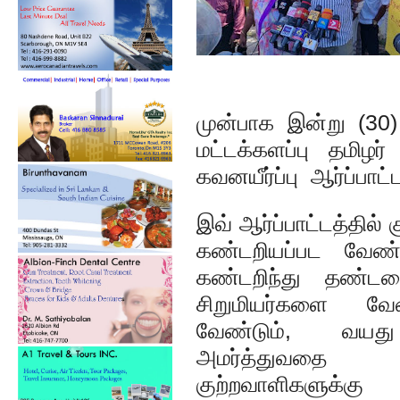
முன்பாக இன்று (30
மட்டக்களப்பு தமிழர
கவனயீர்ப்பு ஆர்ப்பாட
இவ் ஆர்ப்பாட்டத்தில்
கண்டறியப்பட வேண்
கண்டறிந்து தண்டன
சிறுமியர்களை வே
வேண்டும், வயத
அமர்த்துவதை 
குற்றவாளிகளுக்