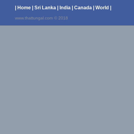
| Home
| Sri Lanka
| India
| Canada
| World |
www.thattungal.com © 2018