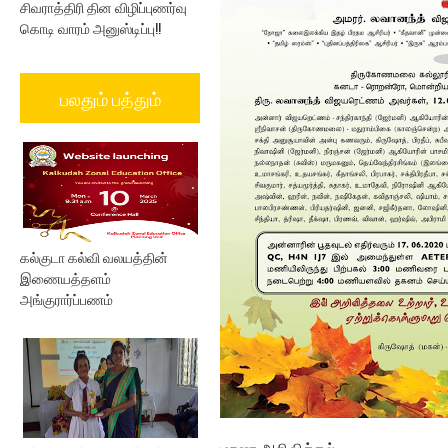
சிவராத்திரி தின விழிப்புணர்வு
கொடி வாரம் அனுஸ்டிப்பு!!
பலதும் பத்தும்
கல்குடா கல்வி வலயத்தின்
இணையத்தளம்
அங்குரார்ப்பணம்
மரண அறிவித்தல்