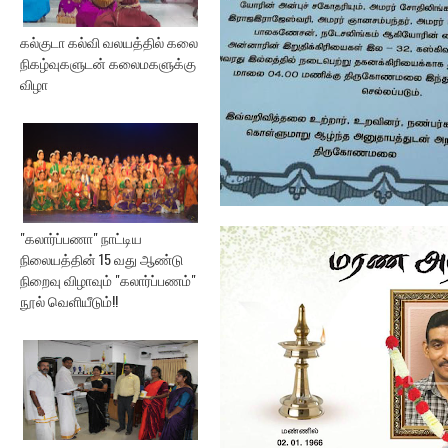
கல்குடா கல்வி வலயத்தில் கலை
நிகழ்வுகளுடன் கலைமகளுக்கு
விழா
மரண அறிவித்தல்
"கலார்ப்பணா" நாட்டிய
நிலையத்தின் 15 வது ஆண்டு
நிறைவு விழாவும் "கலார்ப்பணம்"
நூல் வெளியீடும்!!