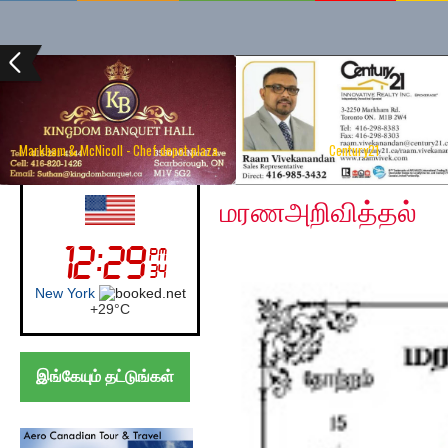
Markham & McNicoll - Chef depot plaza
Century21
Thursday, March 4, 2021
UK (London)
மரணஅறிவித்தல்
London
+
28°
C
இங்கேயும் தட்டுங்கள்