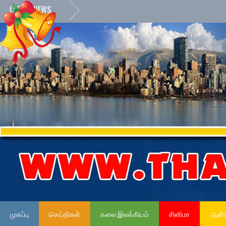
LATEST NEWS
முகப்பு
செய்திகள்
கலை இலக்கியம்
சினிமா
ஆன்ம