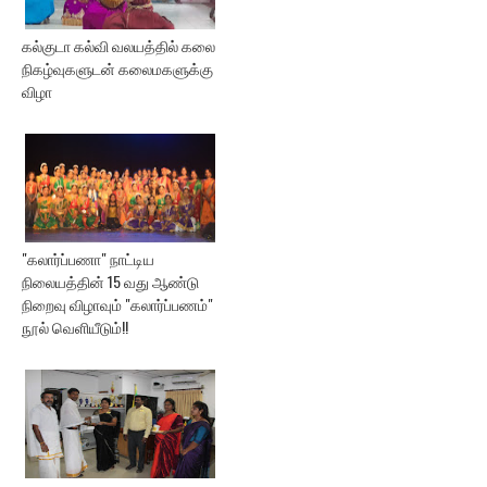
கல்குடா கல்வி வலயத்தில் கலை
நிகழ்வுகளுடன் கலைமகளுக்கு
விழா
"கலார்ப்பணா" நாட்டிய
நிலையத்தின் 15 வது ஆண்டு
நிறைவு விழாவும் "கலார்ப்பணம்"
நூல் வெளியீடும்!!