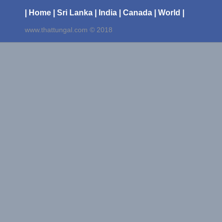
| Home
| Sri Lanka
| India
| Canada
| World |
www.thattungal.com © 2018