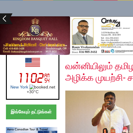
Markham & McNicoll - Chef depot plaza
Century21
Saturday, July 11, 202
UK (London)
வன்னியிலும் தம
அழிக்க முயற்சி- ச
London
+
24°
C
இங்கேயும் தட்டுங்கள்