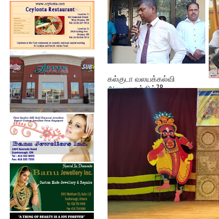
கல்குடா வலயக்கல்வி
அலுவலகத்தில்78 ...
ஓய
அபி