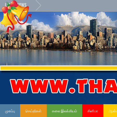
LATEST NEWS
முகப்பு
செய்திகள்
கலை இலக்கியம்
சினிமா
ஆன்ம