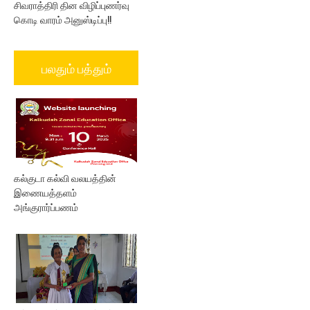
சிவராத்திரி தின விழிப்புணர்வு
கொடி வாரம் அனுஸ்டிப்பு!!
பலதும் பத்தும்
கல்குடா கல்வி வலயத்தின்
இணையத்தளம்
அங்குரார்ப்பணம்