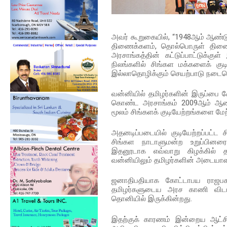
அவர் கூறுகையில், “1948ஆம் ஆண்
திணைக்களம், தொல்பொருள் திணை
அரசாங்கத்தின் கட்டுப்பாட்டுக்க
நிலங்களில் சிங்கள மக்களைக் கு
இல்லாதொழிக்கும் செயற்பாடு நடைபெ
வன்னியில் தமிழர்களின் இருப்பை 
கொண்ட அரசாங்கம் 2009ஆம் ஆண்ட
மூலம் சிங்களக் குடியேற்றங்களை ம
அதனடிப்படையில் குடியேற்றப்பட்ட
சிங்கள நாடாளுமன்ற உறுப்பினரைக
இதனூடாக எவ்வாறு கிழக்கில்
வன்னியிலும் தமிழர்களின் அடையாளத
ஜனாதிபதியாக கோட்டாபய ராஜபக்
தமிழர்களுடைய அரச காணி விடயத
தொனியில் இருக்கின்றது.
இதற்குக் காரணம் இன்றைய ஆட்ச