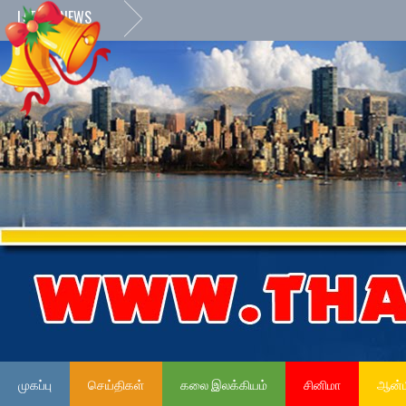
LATEST NEWS
முகப்பு
செய்திகள்
கலை இலக்கியம்
சினிமா
ஆன்ம