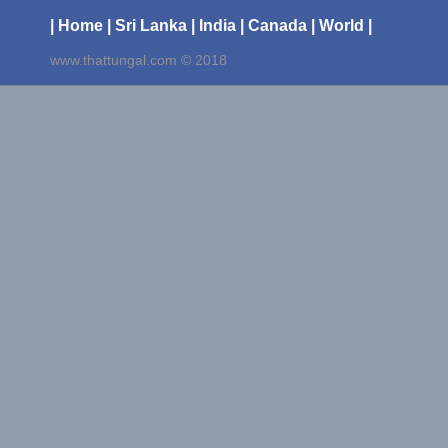
| Home
| Sri Lanka
| India
| Canada
| World |
www.thattungal.com © 2018