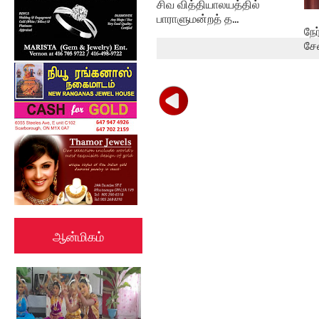
சிவ வித்தியாலயத்தில்
பாராளுமன்றத் த...
நே
சே
ஆன்மிகம்