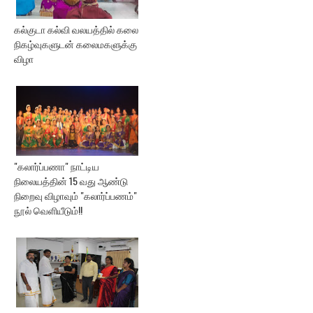
கல்குடா கல்வி வலயத்தில் கலை
நிகழ்வுகளுடன் கலைமகளுக்கு
விழா
"கலார்ப்பணா" நாட்டிய
நிலையத்தின் 15 வது ஆண்டு
நிறைவு விழாவும் "கலார்ப்பணம்"
நூல் வெளியீடும்!!