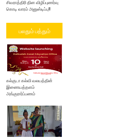
சிவராத்திரி தின விழிப்புணர்வு
கொடி வாரம் அனுஸ்டிப்பு!!
பலதும் பத்தும்
கல்குடா கல்வி வலயத்தின்
இணையத்தளம்
அங்குரார்ப்பணம்