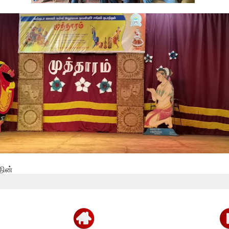
ஓய்வூதியத்தை எதிர்பார்த்த
அபிவிருத...
தின்