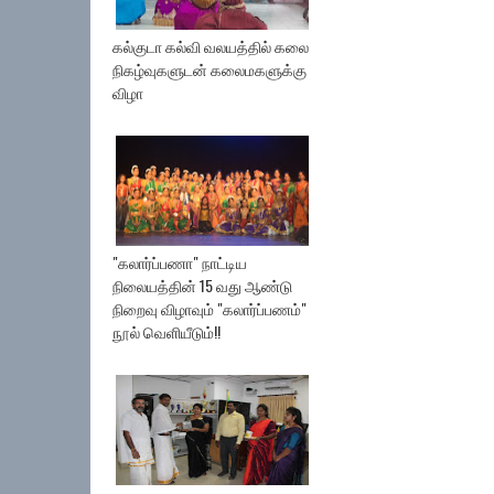
கல்குடா கல்வி வலயத்தில் கலை
நிகழ்வுகளுடன் கலைமகளுக்கு
விழா
"கலார்ப்பணா" நாட்டிய
நிலையத்தின் 15 வது ஆண்டு
நிறைவு விழாவும் "கலார்ப்பணம்"
நூல் வெளியீடும்!!