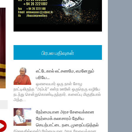
பிரபல பதிவுகள்
எட்டேகால் லட்சணமே, எமனேறும்
பரியே...
ஔவையார் ஒரு நாள் சோழ
நாட்டிலிருந்த "அம்பர்" என்ற ஊரின் ஒருதெரு வழியே
நடந்து சென்றுகொண்டிருந்தார். களைப்பு மிகுதியால்
அந்த...
நேர்மையான அரச சேவைக்கான
நேர்மைக் கலாசாரம் தேசிய
செயற்பாட்டை நடைமுறைப்படுத்தல்
(ஜெகதீஸ்வரன்) நேர்மையான அரச சேவைக்கான