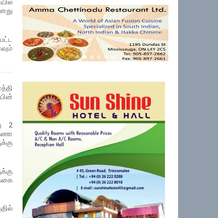
ில்
னது
பட்ட
வும்
த்தி
யின்
ு 2
ருணா
க்கு
க்கு
க்கை
தில்