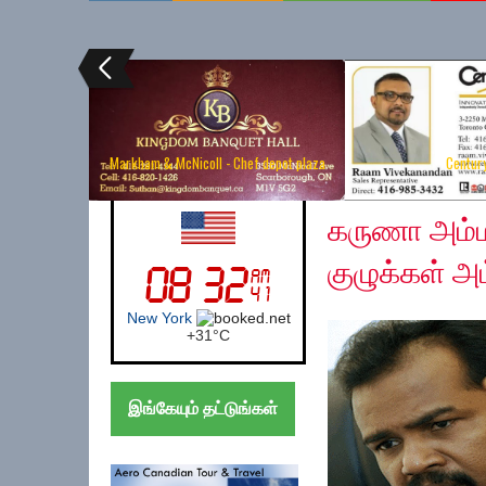
Markham & McNicoll - Chef depot plaza
Centur
Wednesday, June 24,
UK (London)
கருணா அம்
குழுக்கள் அ
London
+
27°
C
இங்கேயும் தட்டுங்கள்