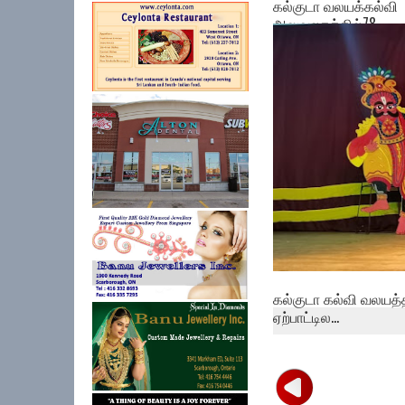
கல்குடா வலயக்கல்வி
அலுவலகத்தில்78 ...
கல்குடா கல்வி வலயத்
ஏற்பாட்டில...