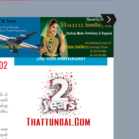
 Travel & Tours
Banu Jewllery
2ND YEAR ANNIVERSARY
02
டம்
கள்
்கு
ாலிய
 என
தரன்