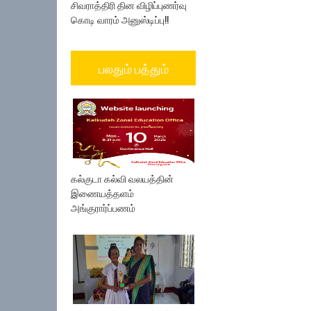
சிவராத்திரி தின விழிப்புணர்வு
கொடி வாரம் அனுஸ்டிப்பு!!
பலதும் பத்தும்
கல்குடா கல்வி வலயத்தின்
இணையத்தளம்
அங்குரார்ப்பணம்