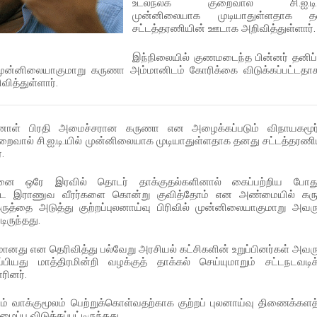
உடல்நலக் குறைவால் சி.ஐ.டி.ய
முன்னிலையாக முடியாதுள்ளதாக த
சட்டத்தரணியின் ஊடாக அறிவித்துள்ளார்.
இந்நிலையில் குணமடைந்த பின்னர் தனிப்
ல் முன்னிலையாகுமாறு கருணா அம்மானிடம் கோரிக்கை விடுக்கப்பட்டதாக
வித்துள்ளார்.
ாள் பிரதி அமைச்சரான கருணா என அழைக்கப்படும் விநாயகமூர்
ுறைவால் சி.ஐ.டி.யில் முன்னிலையாக முடியாதுள்ளதாக தனது சட்டத்தரணி
.
ை ஒரே இரவில் தொடர் தாக்குதல்களினால் கைப்பற்றிய போத
ற்பட்ட இராணுவ வீரர்களை கொன்று குவித்தோம் என அண்மையில் க
ுத்தை அடுத்து குற்றப்புலனாய்வு பிரிவில் முன்னிலையாகுமாறு அவரு
டிருந்தது.
மானது என தெரிவித்து பல்வேறு அரசியல் கட்சிகளின் உறுப்பினர்கள் அவரு
ியது மாத்திரமின்றி வழக்குத் தாக்கல் செய்யுமாறும் சட்டநடவடி
ரினர்.
வாக்குமூலம் பெற்றுக்கொள்வதற்காக குற்றப் புலனாய்வு திணைக்களத்
்பு விடுக்கப்பட்டிருந்தது.