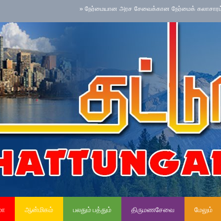
»
நேர்மையான அரச சேவைக்கான நேர்மைக் கலாசாரம் தேசிய செயற
மா
ஆன்மிகம்
பலதும் பத்தும்
திருமணசேவை
மேலும்