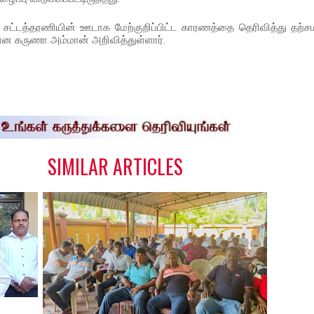
்டத்தரணியின் ஊடாக மேற்குறிப்பிட்ட காரணத்தை தெரிவித்து தற்ச
என கருணா அம்மான் அறிவித்துள்ளார்.
S
h
a
e
SIMILAR ARTICLES