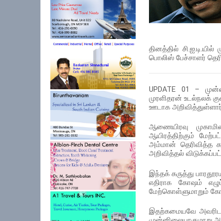
தினத்தில் சி.ஐ.டி.யி
பொலிஸ் பேச்சாளர் தெரி
UPDATE 01 – முன்ன
முரளிதரன் உடல்நலக் க
ஊடாக அறிவித்துள்ளார்
ஆணையிரவு முகாமின
ஆயிரத்திற்கும் மே
அம்மான் தெரிவித்த கர
அறிவித்தல் விடுக்கப்பட்
இந்தக் கருத்து பாரதூர
எதிராக கோஷம் எழுப்ப
மேற்கொள்ளுமாறும் கோ
இதற்கமையவே அவரிடம் 
முன்னிலையாகுமாறு அழைப