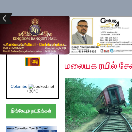
Markham & McNicoll - Chef depot plaza
Century21
Wednesday, June 24, 
Canada (Toronto)
மலையக ரயில் சேவ
Toronto
+
28°
C
இங்கேயும் தட்டுங்கள்