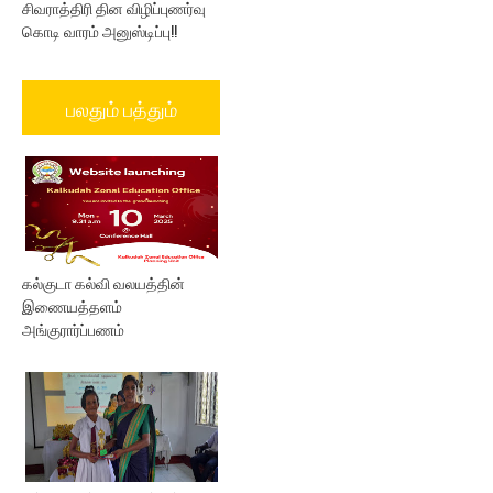
சிவராத்திரி தின விழிப்புணர்வு
கொடி வாரம் அனுஸ்டிப்பு!!
பலதும் பத்தும்
கல்குடா கல்வி வலயத்தின்
இணையத்தளம்
அங்குரார்ப்பணம்