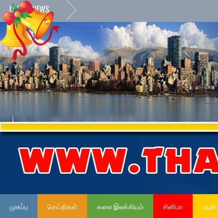
LATEST NEWS
முகப்பு
செய்திகள்
கலை இலக்கியம்
சினிமா
ஆன்ம