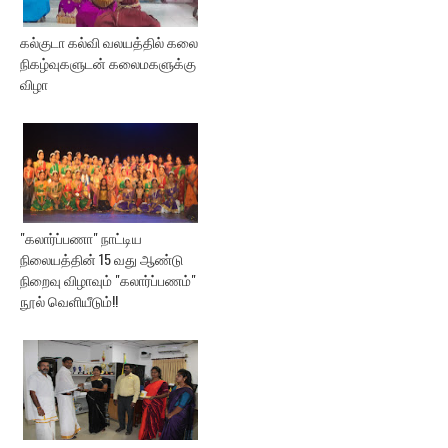
கல்குடா கல்வி வலயத்தில் கலை
நிகழ்வுகளுடன் கலைமகளுக்கு
விழா
"கலார்ப்பணா" நாட்டிய
நிலையத்தின் 15 வது ஆண்டு
நிறைவு விழாவும் "கலார்ப்பணம்"
நூல் வெளியீடும்!!