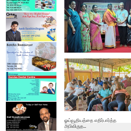
பேத்தாழை பொது நூலகத்தில்
உலக புத்தக...
ஓய்வூதியத்தை எதிர்பார்த்த
அபிவிருத...