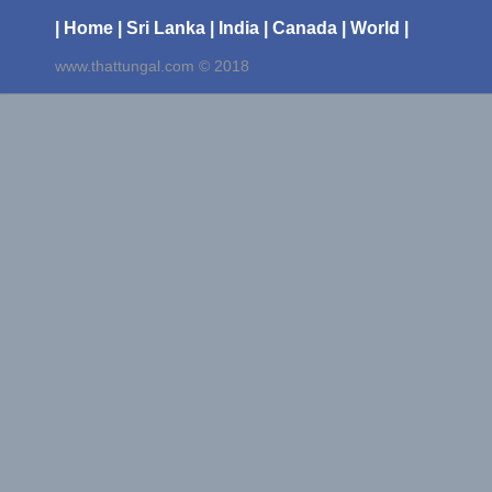
| Home
| Sri Lanka
| India
| Canada
| World |
www.thattungal.com © 2018