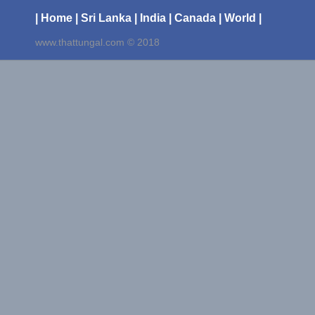
| Home
| Sri Lanka
| India
| Canada
| World |
www.thattungal.com © 2018