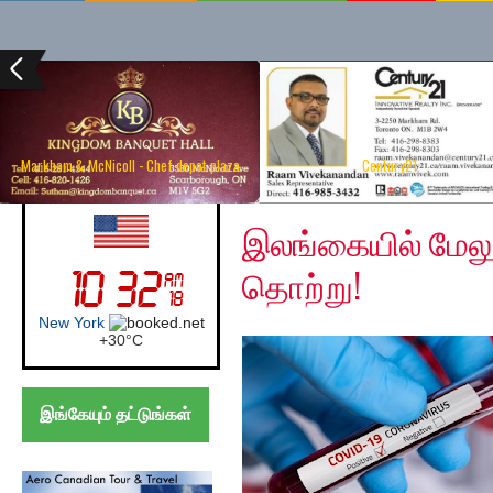
Markham & McNicoll - Chef depot plaza
Century21
Thursday, May 14, 20
UK (London)
இலங்கையில் மேல
தொற்று!
London
+
24°
C
இங்கேயும் தட்டுங்கள்