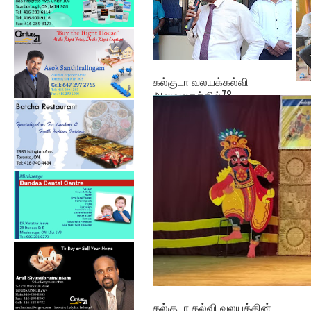
கல்குடா வலயக்கல்வி
அலுவலகத்தில்78 ...
ஓய
அபி
கல்குடா கல்வி வலயத்தின்