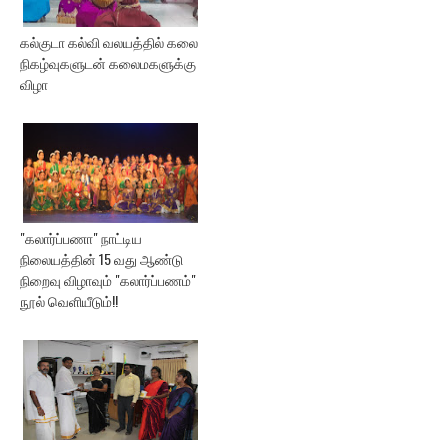
கல்குடா கல்வி வலயத்தில் கலை
நிகழ்வுகளுடன் கலைமகளுக்கு
விழா
"கலார்ப்பணா" நாட்டிய
நிலையத்தின் 15 வது ஆண்டு
நிறைவு விழாவும் "கலார்ப்பணம்"
நூல் வெளியீடும்!!