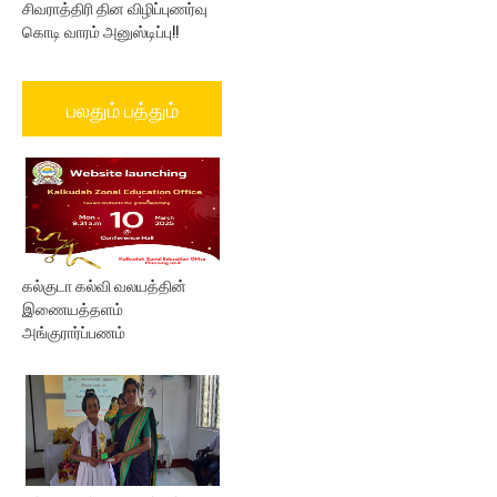
சிவராத்திரி தின விழிப்புணர்வு
கொடி வாரம் அனுஸ்டிப்பு!!
பலதும் பத்தும்
கல்குடா கல்வி வலயத்தின்
இணையத்தளம்
அங்குரார்ப்பணம்