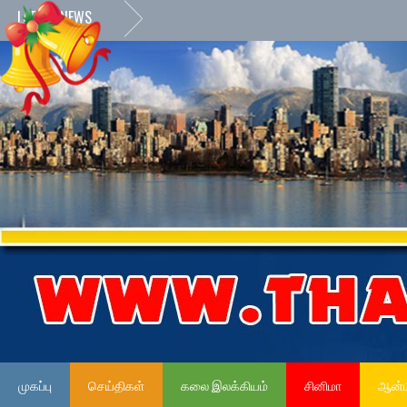
LATEST NEWS
முகப்பு
செய்திகள்
கலை இலக்கியம்
சினிமா
ஆன்ம