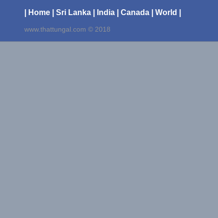
| Home
| Sri Lanka
| India
| Canada
| World |
www.thattungal.com © 2018