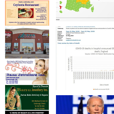
24 மணித்தியாலத்தில்,
பிரான்ஸில் 330...
நாளாந்த மரணத்தில்,
பிரிட்டனும் கீழி...