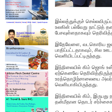
இல்லத்துக்குச் செல்லவிருப
உலகின் பல்வேறு நாட்டுத்
பேசவுள்ளதாகவும் தெரிவித்த
இதேவேளை, வடகொரிய ஜனாத
பாதிப்பட்டதாகவும், சில ஊ
வெளியிடப்பட்டிருந்தது.
இந்நிலையில் கிம் ஜொங் உ
ஏற்கெனவே தெரிவித்திருந்த
உரத்தொழிற்சாலையை அவர் த
வெளியாகியிருந்தது.
இந்நிலையில் கிம், இருபது
தன்மீதான தொடர் சர்ச்சைகளு