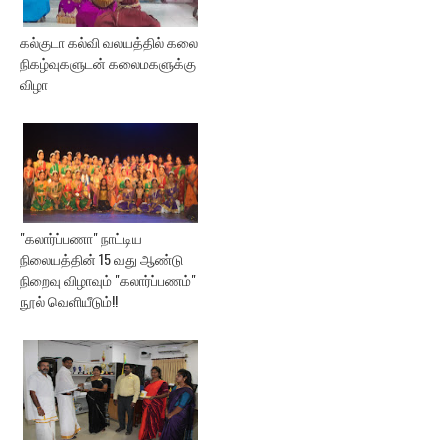
கல்குடா கல்வி வலயத்தில் கலை
நிகழ்வுகளுடன் கலைமகளுக்கு
விழா
"கலார்ப்பணா" நாட்டிய
நிலையத்தின் 15 வது ஆண்டு
நிறைவு விழாவும் "கலார்ப்பணம்"
நூல் வெளியீடும்!!