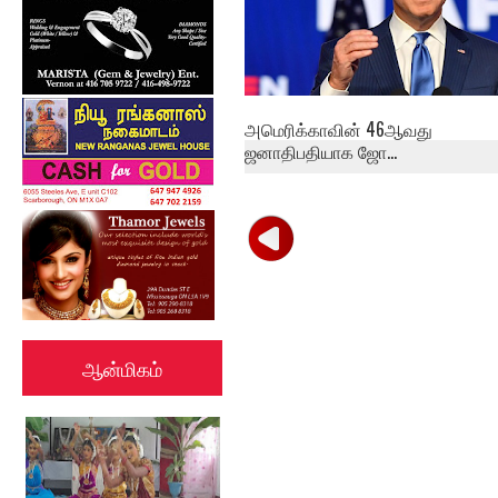
அமெரிக்காவின் 46ஆவது
ஜனாதிபதியாக ஜோ...
ஆன்மிகம்