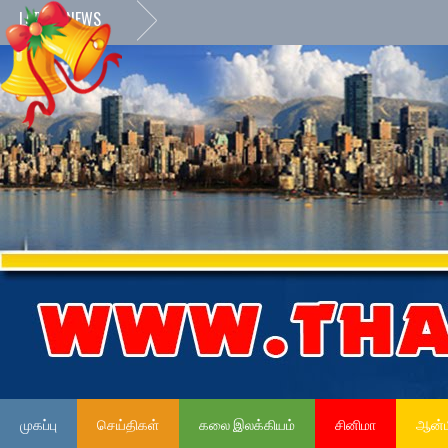
LATEST NEWS
முகப்பு
செய்திகள்
கலை இலக்கியம்
சினிமா
ஆன்ம