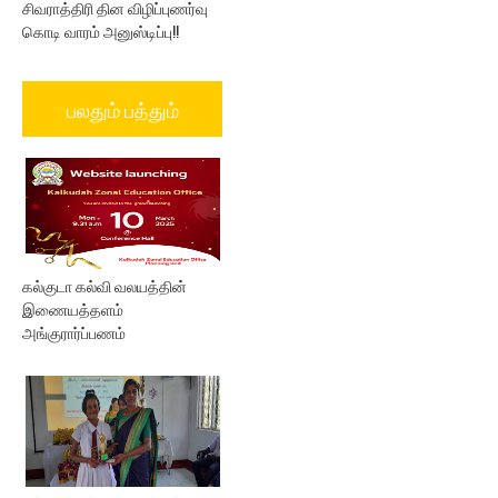
சிவராத்திரி தின விழிப்புணர்வு
கொடி வாரம் அனுஸ்டிப்பு!!
பலதும் பத்தும்
கல்குடா கல்வி வலயத்தின்
இணையத்தளம்
அங்குரார்ப்பணம்