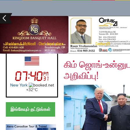
Markham & McNicoll - Chef depot plaza
Century21
Saturday, May 2, 2020
UK (London)
கிம் ஜொங்-உன்னுட
அறிவிப்பு!
London
+
21°
C
இங்கேயும் தட்டுங்கள்