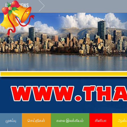
LATEST NEWS
முகப்பு
செய்திகள்
கலை இலக்கியம்
சினிமா
ஆன்ம