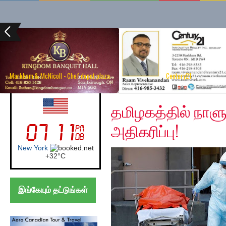
Markham & McNicoll - Chef depot plaza
Century21
Thursday, May 7, 2020
UK (London)
தமிழகத்தில் நாள
அதிகரிப்பு!
London
+
21°
C
இங்கேயும் தட்டுங்கள்