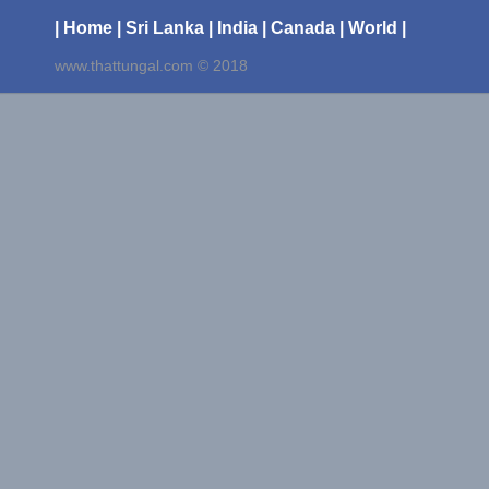
| Home
| Sri Lanka
| India
| Canada
| World |
www.thattungal.com © 2018