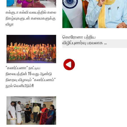
கல்குடா கல்வி வலயத்தில் கலை
நிகழ்வுகளுடன் கலைமகளுக்கு
விழா
கொரோனா பற்றிய
விழிப்புணர்வு பரவலாக ...
"கலார்ப்பணா" நாட்டிய
நிலையத்தின் 15 வது ஆண்டு
நிறைவு விழாவும் "கலார்ப்பணம்"
நூல் வெளியீடும்!!