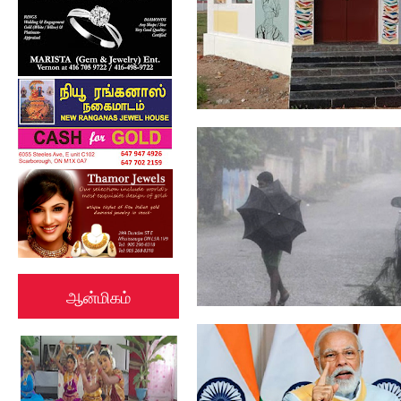
இன்று கவிஞர் பிரமிள் நினைவு
தினம்.
ஆன்மிகம்
தமிழகத்தில் 24 மணிநேரத்தில்
கனமழைக்...