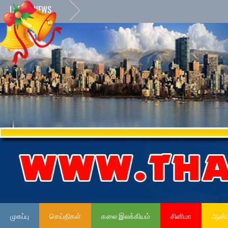
LATEST NEWS
முகப்பு
செய்திகள்
கலை இலக்கியம்
சினிமா
ஆன்ம