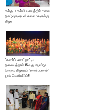
கல்குடா கல்வி வலயத்தில் கலை
நிகழ்வுகளுடன் கலைமகளுக்கு
விழா
"கலார்ப்பணா" நாட்டிய
நிலையத்தின் 15 வது ஆண்டு
நிறைவு விழாவும் "கலார்ப்பணம்"
நூல் வெளியீடும்!!