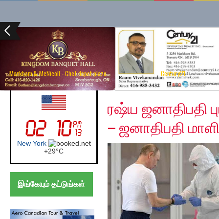
Markham & McNicoll - Chef depot plaza
Century21
Wednesday, April 1, 2
UK (London)
ரஷ்ய ஜனாதிபதி 
– ஜனாதிபதி மாளி
London
+
21°
C
இங்கேயும் தட்டுங்கள்