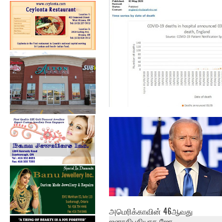
நாளாந்த மரணத்தில்,
பிரிட்டனும் கீழி...
அமெரிக்காவின் 46ஆவது
ஜனாதிபதியாக ஜோ...