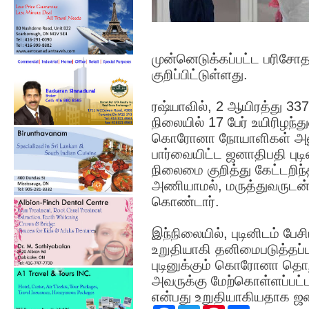
முன்னெடுக்கப்பட்ட பரிச
குறிப்பிட்டுள்ளது.
ரஷ்யாவில், 2 ஆயிரத்து 33
நிலையில் 17 பேர் உயிரிழ
கொரோனா நோயாளிகள் அனும
பார்வையிட்ட ஜனாதிபதி புட
நிலைமை குறித்து கேட்டறிந்
அணியாமல், மருத்துவருடன
கொண்டார்.
இந்நிலையில், புடினிடம் பே
உறுதியாகி தனிமைபடுத்தப்ப
புடினுக்கும் கொரோனா தொற்
அவருக்கு மேற்கொள்ளப்ப
என்பது உறுதியாகியதாக ஜன