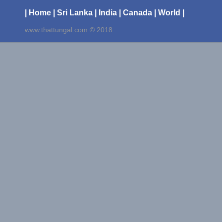
| Home
| Sri Lanka
| India
| Canada
| World |
www.thattungal.com © 2018