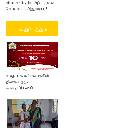
சிவராத்திரி தின விழிப்புணர்வு
கொடி வாரம் அனுஸ்டிப்பு!!
பலதும் பத்தும்
கல்குடா கல்வி வலயத்தின்
இணையத்தளம்
அங்குரார்ப்பணம்