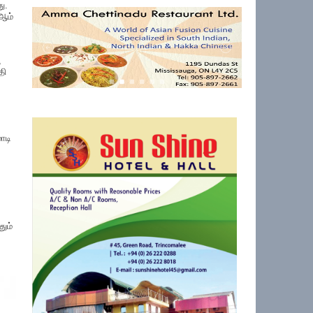
ு.
 ஆம்
,
தி
ாடி
ும்