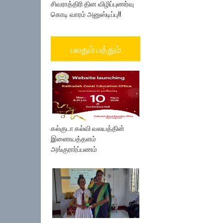
சிவராத்திரி தின விழிப்புணர்வு
கொடி வாரம் அனுஸ்டிப்பு!!
பலதும் பத்தும்
கல்குடா கல்வி வலயத்தின்
இணையத்தளம்
அங்குரார்ப்பணம்