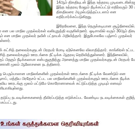
14ஆம் திகதியுடன் இந்த உத்தரவு முடிவடைகின்றத
இந்த உத்தரவு மேலும் நீடிக்கப்பட்டு எதிர்வரும் 30
திகதிவரை அமுல்படுத்தப்படலாம் என
எதிர்பார்க்கப்படுகிறது.
இதேவேளை, இந்த நெருக்கடியான சூழ்நிலையில்
 என பல மாநில முதல்வர்கள் வலியுறுத்தி வருகின்றனர். ஒடிசாவில் வரும் 30ஆம் திக
ம் என மாநில முதல்வர் நவீன் பட்நாயக் அறிவித்தார். இதுபோலவே பஞ்சாப் முதல்வர்
ுள்ளார்.
கட்சித் தலைவர்களுடன் பிரதமர் மோடி ஏற்கெனவே விவாதித்தார். காங்கிரஸ் உட்பட
சித் தலைவர்களும் ஊரடங்கை நீட்டிக்க ஆதரவு தெரிவித்துள்ளனர். இந்நிலையில்,
் பிறகும் நீடிக்கலாமா என்பதுகுறித்து அனைத்து மாநில முதல்வர்களுடன் பிரதமர் மே
ணொளி மூலம் ஆலோசனை நடத்தினார்.
ரும்பாலான மாநிலங்களின் முதல்வர்கள் ஊரடங்கை நீட்டிக்க வேண்டும் என
ஞ்சாப், மத்திய பிரதேசம் உட்பட பல மாநிலங்களின் முதல்வர்களும் ஊரடங்கை நீடிக்க
ுவிய ஊரடங்கு மூலம் மட்டுமே கொரோனாவைக் கட்டுப்படுத்த முடியும் எனவும்
ியாகியுள்ளது.
ுப்பு நடவடிக்கைகளைத் தீவிரப்படுத்த எடுக்கப்பட வேண்டிய நடவடிக்கைகள் குறித்த
்கப்பட்டது.
S
h
a
e