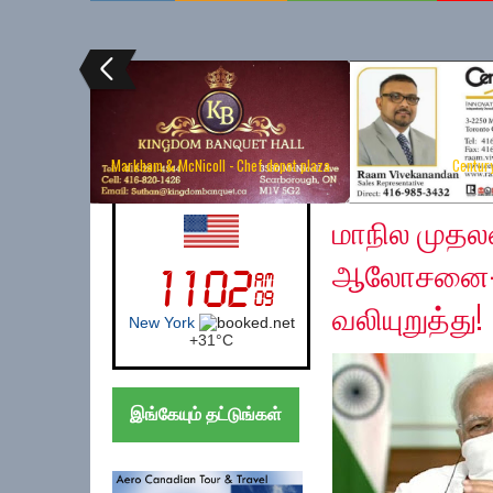
Markham & McNicoll - Chef depot plaza
Centur
Saturday, April 11, 20
UK (London)
மாநில முதல
ஆலோசனை- ஊர
வலியுறுத்து!
London
+
27°
C
இங்கேயும் தட்டுங்கள்