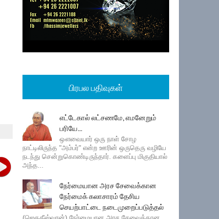
பிரபல பதிவுகள்
எட்டேகால் லட்சணமே, எமனேறும்
பரியே...
ஔவையார் ஒரு நாள் சோழ
நாட்டிலிருந்த "அம்பர்" என்ற ஊரின் ஒருதெரு வழியே
நடந்து சென்றுகொண்டிருந்தார். களைப்பு மிகுதியால்
அந்த...
நேர்மையான அரச சேவைக்கான
நேர்மைக் கலாசாரம் தேசிய
செயற்பாட்டை நடைமுறைப்படுத்தல்
(ஜெகதீஸ்வரன்) நேர்மையான அரச சேவைக்கான