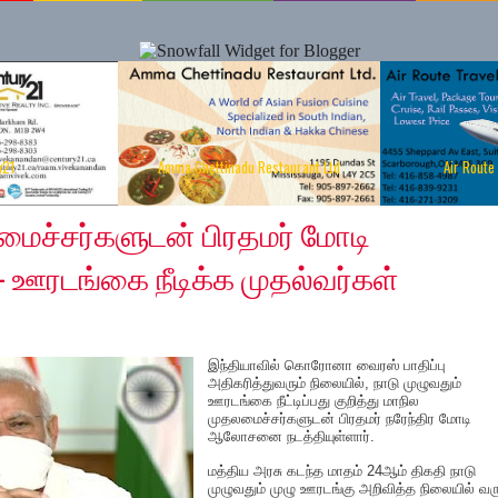
y21
Amma Chettinadu Restaurant Ltd
Air Route
20
மைச்சர்களுடன் பிரதமர் மோடி
டங்கை நீடிக்க முதல்வர்கள்
இந்தியாவில் கொரோனா வைரஸ் பாதிப்பு
அதிகரித்துவரும் நிலையில், நாடு முழுவதும்
ஊரடங்கை நீட்டிப்பது குறித்து மாநில
முதலமைச்சர்களுடன் பிரதமர் நரேந்திர மோடி
ஆலோசனை நடத்தியுள்ளார்.
மத்திய அரசு கடந்த மாதம் 24ஆம் திகதி நாடு
முழுவதும் முழு ஊரடங்கு அறிவித்த நிலையில் வரு