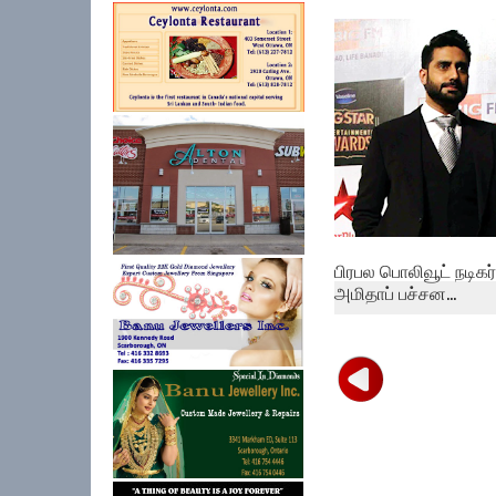
தமிழகத்தில் ஒரேநாளி
நான்காயிரம் ப...
பிரபல பொலிவூட் நடிகர்
அமிதாப் பச்சன...