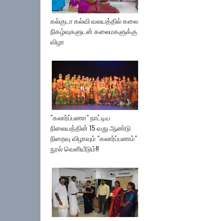
கல்குடா கல்வி வலயத்தில் கலை
நிகழ்வுகளுடன் கலைமகளுக்கு
விழா
"கலார்ப்பணா" நாட்டிய
நிலையத்தின் 15 வது ஆண்டு
நிறைவு விழாவும் "கலார்ப்பணம்"
நூல் வெளியீடும்!!