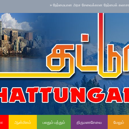
»
நேர்மையான அரச சேவைக்கான நேர்மைக் கலாசாரம் தேசிய செ
மா
ஆன்மிகம்
பலதும் பத்தும்
திருமணசேவை
மேலும்