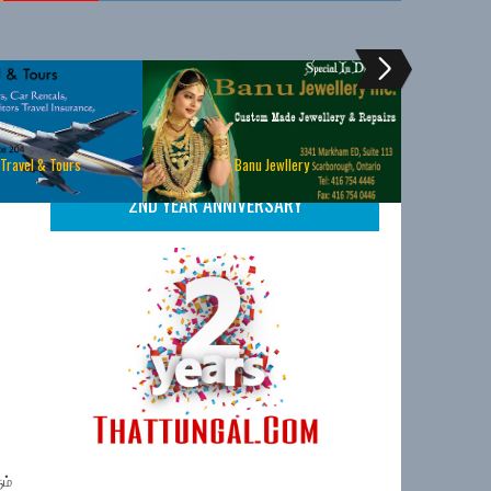
 Travel & Tours
Banu Jewllery
2ND YEAR ANNIVERSARY
ம்