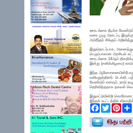
ஊரடங்கை நீடிக்க வேண்டும்
வரை முழு அடைப்பு இருக்கு
அம்ரீந்தர் சிங்கும் அறிவித்த
இதுதொடர்பாக, அனைத்துக் 
பெரும்பாலான அரசியல் கட்
ஊரடங்கை 14ஆம் திகதிக்குப
இன்று (சனிக்கிழமை) கா
இந்த ஆலோசனையின்போது பெ
வலியுறுத்தினர். டெல்லி, ப
வேண்டும் எனவும், நாடு தழ
தெரிவித்ததாக தகவல் வெள
இதுமட்டுமின்றி கொரோனா தட
இந்தக் கூட்டத்தில் விவாதிக
F
T
P
a
w
i
c
i
n
e
t
t
r
b
t
e
o
e
r