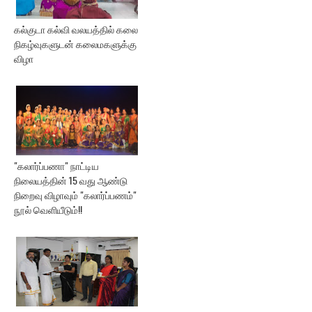
கல்குடா கல்வி வலயத்தில் கலை
நிகழ்வுகளுடன் கலைமகளுக்கு
விழா
"கலார்ப்பணா" நாட்டிய
நிலையத்தின் 15 வது ஆண்டு
நிறைவு விழாவும் "கலார்ப்பணம்"
நூல் வெளியீடும்!!