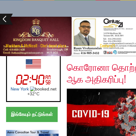
Markham & McNicoll - Chef depot plaza
Century21
Sunday, April 19, 2020
UK (London)
கொரோனா தொற்றா
ஆக அதிகரிப்பு!
London
+
26°
C
இங்கேயும் தட்டுங்கள்