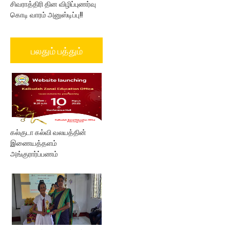
சிவராத்திரி தின விழிப்புணர்வு
கொடி வாரம் அனுஸ்டிப்பு!!
பலதும் பத்தும்
கல்குடா கல்வி வலயத்தின்
இணையத்தளம்
அங்குரார்ப்பணம்