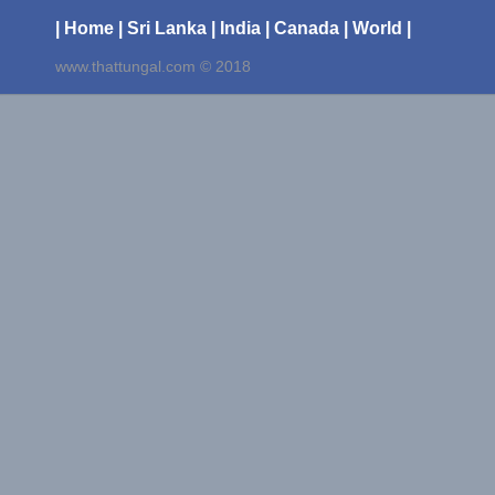
| Home
| Sri Lanka
| India
| Canada
| World |
www.thattungal.com © 2018