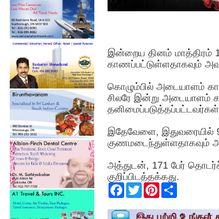
இன்றைய தினம் மாத்திரம் 
காணப்பட்டுள்ளதாகவும் அவர் 
கொழும்பில் அடையாளம் க
சிலரே இன்று அடையாளம் க
தனிமைப்படுத்தப்பட்டவர்கள் எ
இதேவேளை, இதுவரையில் 9
குணமடைந்துள்ளதாகவும் அவ
அத்துடன், 171 பேர் தொடர்ச
குறிப்பிடத்தக்கது.
F
T
P
S
a
w
i
h
c
i
n
a
e
t
t
r
b
t
e
e