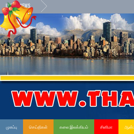
LATEST NEWS
முகப்பு
செய்திகள்
கலை இலக்கியம்
சினிமா
ஆன்ம