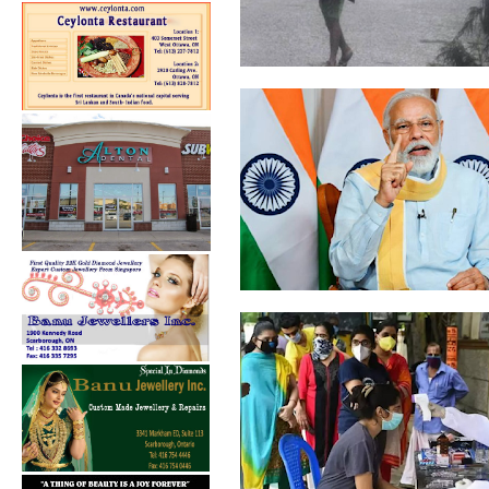
தமிழகத்தில் 24 மணிநேரத்தில்
கனமழைக்...
கொரோனா பற்றிய
விழிப்புணர்வு பரவலாக ...