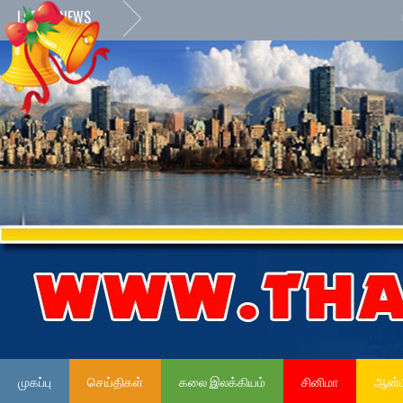
LATEST NEWS
»
நேர்ம
முகப்பு
செய்திகள்
கலை இலக்கியம்
சினிமா
ஆன்ம