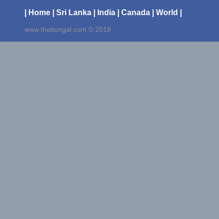
| Home
| Sri Lanka
| India
| Canada
| World |
www.thattungal.com © 2018