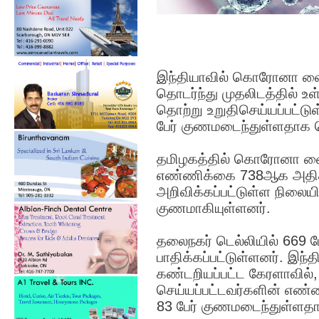
இந்தியாவில் கொரோனா வைரஸ
தொடர்ந்து முதலிடத்தில் உள
தொற்று உறுதிசெய்யப்பட்டுள
பேர் குணமடைந்துள்ளதாக தெ
தமிழகத்தில் கொரோனா வைரஸ
எண்ணிக்கை 738ஆக அதிகரித
அறிவிக்கப்பட்டுள்ள நிலையில
குணமாகியுள்ளனர்.
தலைநகர் டெல்லியில் 669 ப
பாதிக்கப்பட்டுள்ளனர். இந்
கண்டறியப்பட்ட கேரளாவில்,
செய்யப்பட்டவர்களின் எண
83 பேர் குணமடைந்துள்ளதா