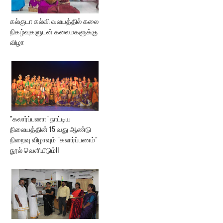
கல்குடா கல்வி வலயத்தில் கலை
நிகழ்வுகளுடன் கலைமகளுக்கு
விழா
"கலார்ப்பணா" நாட்டிய
நிலையத்தின் 15 வது ஆண்டு
நிறைவு விழாவும் "கலார்ப்பணம்"
நூல் வெளியீடும்!!