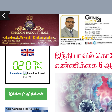
Markham & McNicoll - Chef depot plaza
Century21
Friday, April 10, 2020
Australia (Sydney)
இந்தியாவில் கொ
எண்ணிக்கை 6 ஆய
Sydney
+
17°
C
இங்கேயும் தட்டுங்கள்