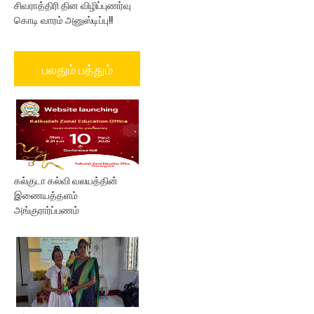
சிவராத்திரி தின விழிப்புணர்வு
கொடி வாரம் அனுஸ்டிப்பு!!
பலதும் பத்தும்
கல்குடா கல்வி வலயத்தின்
இணையத்தளம்
அங்குரார்ப்பணம்