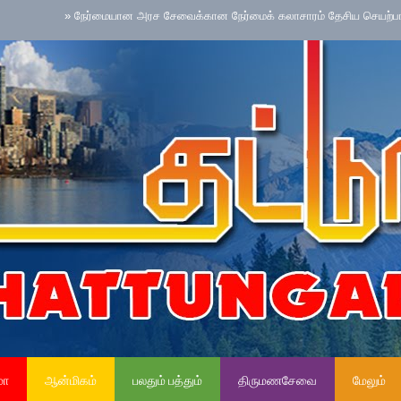
»
நேர்மையான அரச சேவைக்கான நேர்மைக் கலாசாரம் தேசிய செயற்பாட்டை நடைமு
மா
ஆன்மிகம்
பலதும் பத்தும்
திருமணசேவை
மேலும்