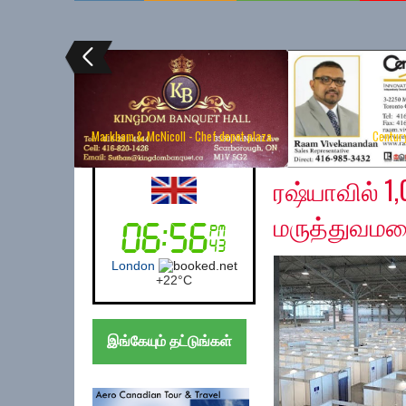
Markham & McNicoll - Chef depot plaza
Centur
Friday, April 24, 2020
Australia (Sydney)
ரஷ்யாவில் 
மருத்துவமனை
Sydney
+
17°
C
இங்கேயும் தட்டுங்கள்