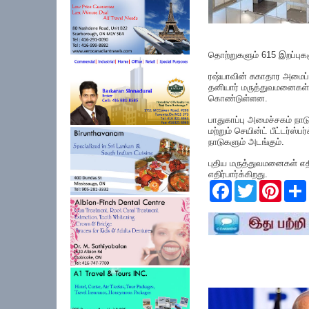
தொற்றுகளும் 615 இறப்புக
ரஷ்யாவின் சுகாதார அமைப்
தனியார் மருத்துவமனைகள் 
கொண்டுள்ளன.
பாதுகாப்பு அமைச்சகம் நா
மற்றும் செயின்ட் பீட்டர்ஸ்ப
நாடுகளும் அடங்கும்.
புதிய மருத்துவமனைகள் எதி
எதிர்பார்க்கிறது.
F
T
P
a
w
i
c
i
n
e
t
t
r
b
t
e
o
e
r
o
r
e
k
s
t