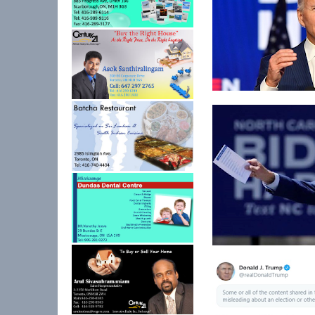
அமெரிக்காவின் 46ஆ
ஜனாதிபதியாக ஜோ...
அமெரிக்க ஜனாதிபதித
தேர்தல் – ஜோ பி...