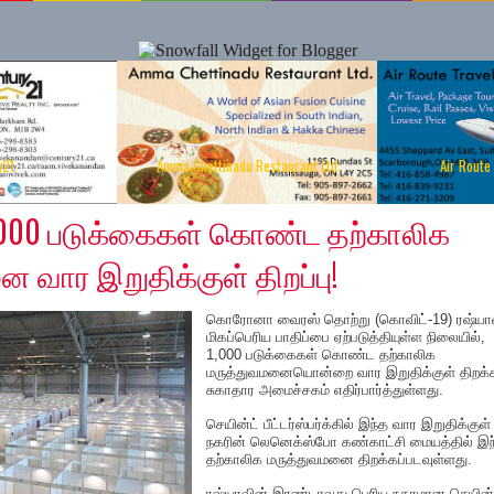
y21
Amma Chettinadu Restaurant Ltd
Air Route
1,000 படுக்கைகள் கொண்ட தற்காலிக
 வார இறுதிக்குள் திறப்பு!
கொரோனா வைரஸ் தொற்று (கொவிட்-19) ரஷ்யாவ
மிகப்பெரிய பாதிப்பை ஏற்படுத்தியுள்ள நிலையில்,
1,000 படுக்கைகள் கொண்ட தற்காலிக
மருத்துவமனையொன்றை வார இறுதிக்குள் திறக்
சுகாதார அமைச்சகம் எதிர்பார்த்துள்ளது.
செயின்ட் பீட்டர்ஸ்பர்க்கில் இந்த வார இறுதிக்குள்
நகரின் லெனெக்ஸ்போ கண்காட்சி மையத்தில் இந
தற்காலிக மருத்துவமனை திறக்கப்படவுள்ளது.
ரஷ்யாவின் இரண்டாவது பெரிய நகரமான செயின்