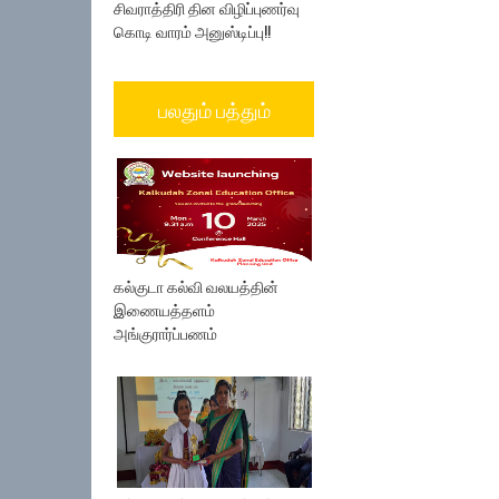
சிவராத்திரி தின விழிப்புணர்வு
கொடி வாரம் அனுஸ்டிப்பு!!
பலதும் பத்தும்
கல்குடா கல்வி வலயத்தின்
இணையத்தளம்
அங்குரார்ப்பணம்