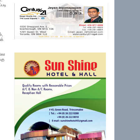
்படி
்,
க்
்கோ
்கு