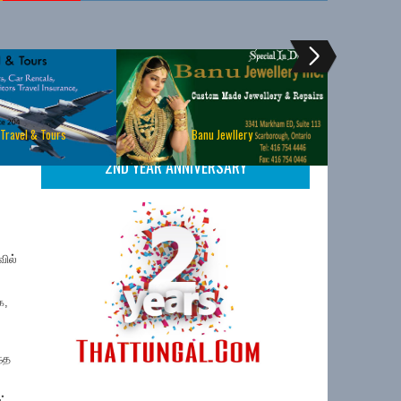
 Travel & Tours
Banu Jewllery
2ND YEAR ANNIVERSARY
ில்
க,
்த
ட்