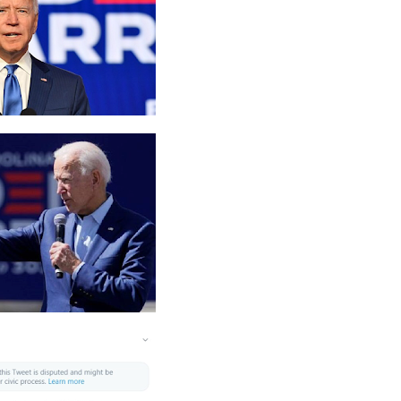
வது
்