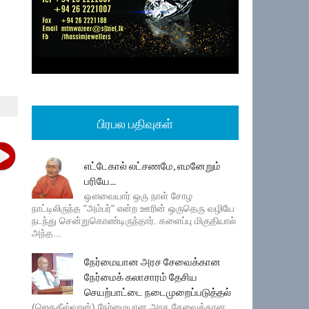
பிரபல பதிவுகள்
எட்டேகால் லட்சணமே, எமனேறும்
பரியே...
ஔவையார் ஒரு நாள் சோழ
நாட்டிலிருந்த "அம்பர்" என்ற ஊரின் ஒருதெரு வழியே
நடந்து சென்றுகொண்டிருந்தார். களைப்பு மிகுதியால்
அந்த...
நேர்மையான அரச சேவைக்கான
நேர்மைக் கலாசாரம் தேசிய
செயற்பாட்டை நடைமுறைப்படுத்தல்
(ஜெகதீஸ்வரன்) நேர்மையான அரச சேவைக்கான