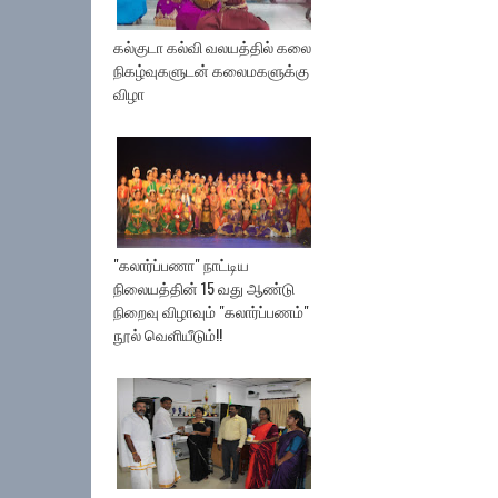
கல்குடா கல்வி வலயத்தில் கலை
நிகழ்வுகளுடன் கலைமகளுக்கு
விழா
"கலார்ப்பணா" நாட்டிய
நிலையத்தின் 15 வது ஆண்டு
நிறைவு விழாவும் "கலார்ப்பணம்"
நூல் வெளியீடும்!!