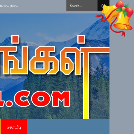
றைப்படுத்தல்
»
தமிழ் சிங்கள சித்திரை புதுவருட கலை, கலாசார, விளையாட்டு ந
தொடர்பு