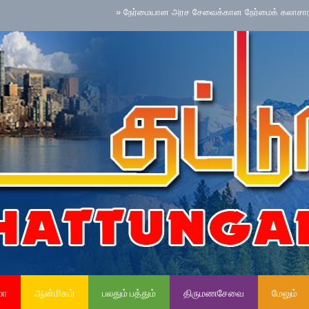
»
நேர்மையான அரச சேவைக்கான நேர்மைக் கலாசாரம் தேசிய ச
மா
ஆன்மிகம்
பலதும் பத்தும்
திருமணசேவை
மேலும்