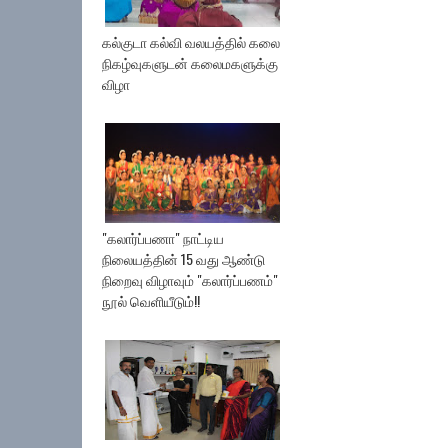
கல்குடா கல்வி வலயத்தில் கலை
நிகழ்வுகளுடன் கலைமகளுக்கு
விழா
"கலார்ப்பணா" நாட்டிய
நிலையத்தின் 15 வது ஆண்டு
நிறைவு விழாவும் "கலார்ப்பணம்"
நூல் வெளியீடும்!!