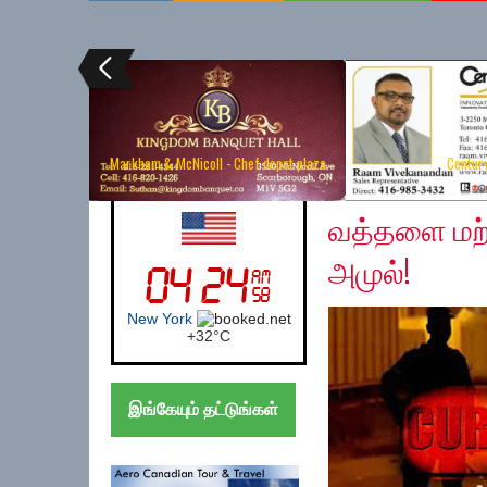
Markham & McNicoll - Chef depot plaza
Centur
Thursday, March 19, 
UK (London)
வத்தளை மற்ற
அமுல்!
London
+
26°
C
இங்கேயும் தட்டுங்கள்