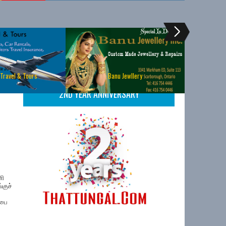
 Travel & Tours
Banu Jewllery
2ND YEAR ANNIVERSARY
ணி
குச்
்பை