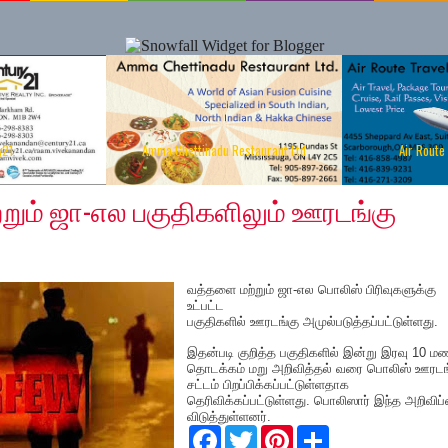
y21
Amma Chettinadu Restaurant Ltd
Air Route
2020
ும் ஜா-எல பகுதிகளிலும் ஊரடங்கு
வத்தளை மற்றும் ஜா-எல பொலிஸ் பிரிவுகளுக்கு
உட்பட்ட
பகுதிகளில் ஊரடங்கு அமுல்படுத்தப்பட்டுள்ளது.
இதன்படி குறித்த பகுதிகளில் இன்று இரவு 10 ம
தொடக்கம் மறு அறிவித்தல் வரை பொலிஸ் ஊரடங்
சட்டம் பிறப்பிக்கப்பட்டுள்ளதாக
தெரிவிக்கப்பட்டுள்ளது. பொலிஸார் இந்த அறிவிப
விடுத்துள்ளனர்.
F
T
P
S