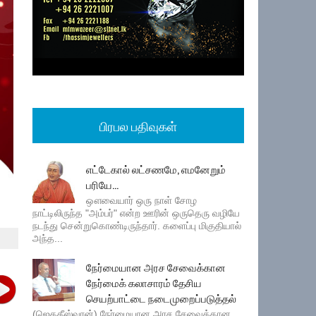
பிரபல பதிவுகள்
எட்டேகால் லட்சணமே, எமனேறும்
பரியே...
ஔவையார் ஒரு நாள் சோழ
நாட்டிலிருந்த "அம்பர்" என்ற ஊரின் ஒருதெரு வழியே
நடந்து சென்றுகொண்டிருந்தார். களைப்பு மிகுதியால்
அந்த...
நேர்மையான அரச சேவைக்கான
நேர்மைக் கலாசாரம் தேசிய
செயற்பாட்டை நடைமுறைப்படுத்தல்
(ஜெகதீஸ்வரன்) நேர்மையான அரச சேவைக்கான