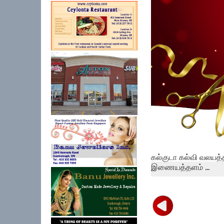
கல்குடா கல்வி வலயத்
இணையத்தளம் ...