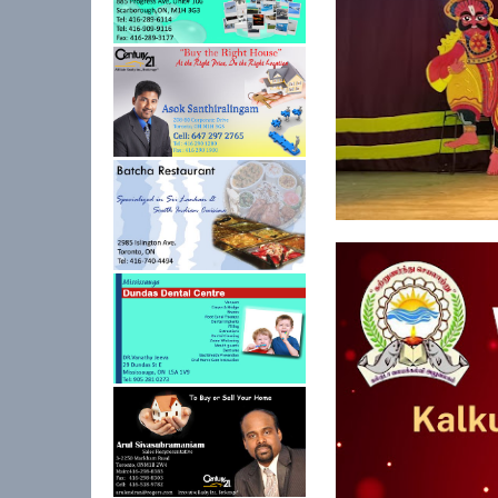
கல்குடா கல்வி வலயத்
ஏற்பாட்டில...