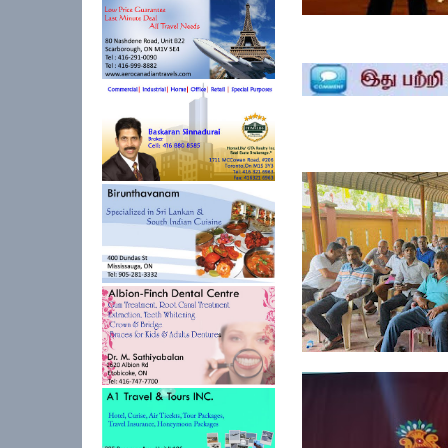
ஓய்வூதியத்தை எதிர்பா
அபிவிருத...