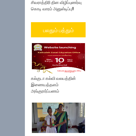
சிவராத்திரி தின விழிப்புணர்வு
கொடி வாரம் அனுஸ்டிப்பு!!
பலதும் பத்தும்
கல்குடா கல்வி வலயத்தின்
இணையத்தளம்
அங்குரார்ப்பணம்