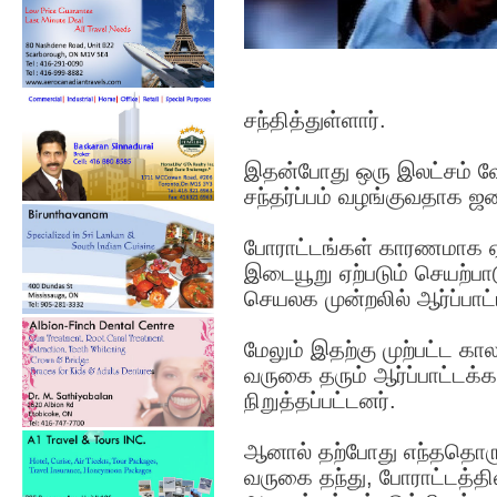
சந்தித்துள்ளார்.
இதன்போது ஒரு இலட்சம் வேல
சந்தர்ப்பம் வழங்குவதாக ஜன
போராட்டங்கள் காரணமாக ஏற்
இடையூறு ஏற்படும் செயற்ப
செயலக முன்றலில் ஆர்ப்பாட்
மேலும் இதற்கு முற்பட்ட க
வருகை தரும் ஆர்ப்பாட்டக்
நிறுத்தப்பட்டனர்.
ஆனால் தற்போது எந்ததொரு 
வருகை தந்து, போராட்டத்த