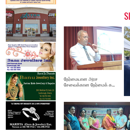
k
s
t
S
நேர்மையான அரச
சேவைக்கான நேர்மைக் க...
தம
புத