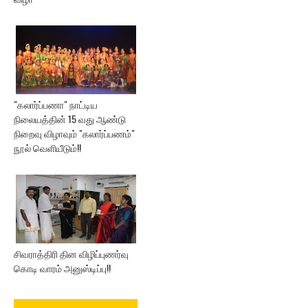
"கலார்ப்பணா" நாட்டிய
நிலையத்தின் 15 வது ஆண்டு
நிறைவு விழாவும் "கலார்ப்பணம்"
நூல் வெளியீடும்!!
சிவராத்திரி தின விழிப்புணர்வு
கொடி வாரம் அனுஸ்டிப்பு!!