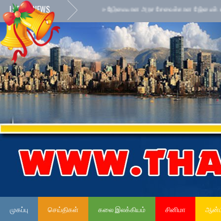
LATEST NEWS
முகப்பு
செய்திகள்
கலை இலக்கியம்
சினிமா
ஆன்ம