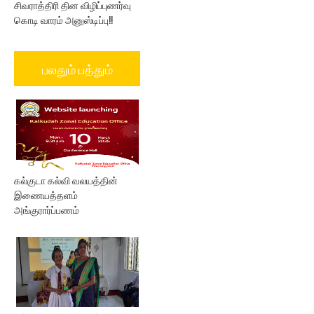
சிவராத்திரி தின விழிப்புணர்வு
கொடி வாரம் அனுஸ்டிப்பு!!
பலதும் பத்தும்
கல்குடா கல்வி வலயத்தின்
இணையத்தளம்
அங்குரார்ப்பணம்