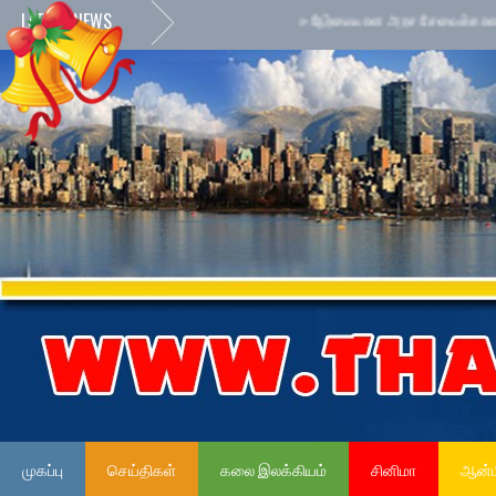
LATEST NEWS
»
நேர்மையான அரச சேவைக்கான நேர்மைக்
முகப்பு
செய்திகள்
கலை இலக்கியம்
சினிமா
ஆன்ம