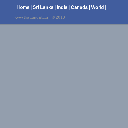
| Home
| Sri Lanka
| India
| Canada
| World |
www.thattungal.com © 2018