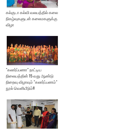
கல்குடா கல்வி வலயத்தில் கலை
நிகழ்வுகளுடன் கலைமகளுக்கு
விழா
"கலார்ப்பணா" நாட்டிய
நிலையத்தின் 15 வது ஆண்டு
நிறைவு விழாவும் "கலார்ப்பணம்"
நூல் வெளியீடும்!!