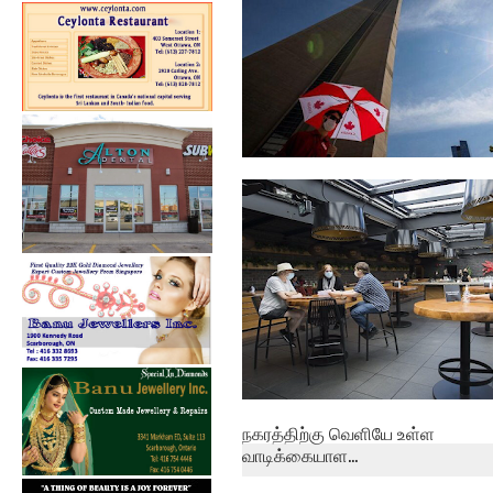
கொவிட்-19: கனடாவில் கடந்த
24 மணித்த...
நகரத்திற்கு வெளியே உள்ள
வாடிக்கையாள...