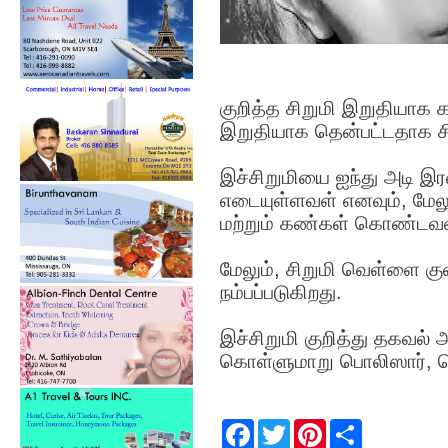
குறித்த சிறுமி இறுதியாக 
இறுதியாக தென்பட்டதாக சிற
இச்சிறுமியை ஐந்து அடி இர
எடையுள்ளவள் எனவும், மேலும்
மற்றும் கண்கள் கொண்டவள்
மேலும், சிறுமி வெள்ளை கு
நம்பப்படுகிறது.
இச்சிறுமி குறித்து தகவல்
கொள்ளுமாறு பொலிஸார், ப
F
T
P
S
a
w
i
h