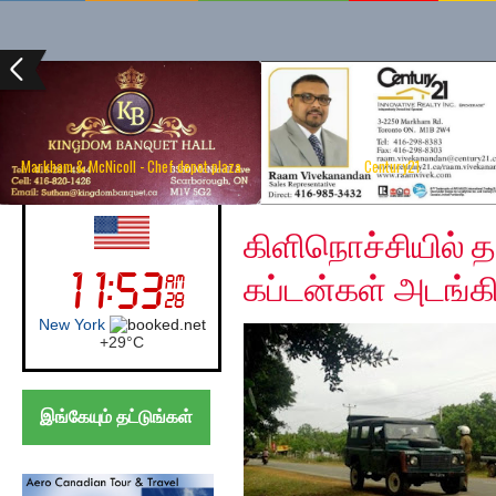
Markham & McNicoll - Chef depot plaza
Century21
Saturday, January 4, 
UK (London)
கிளிநொச்சியில் 
கப்டன்கள் அடங்க
London
+
22°
C
இங்கேயும் தட்டுங்கள்