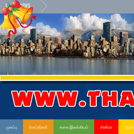
LATEST NEWS
முகப்பு
செய்திகள்
கலை இலக்கியம்
சினிமா
ஆன்ம