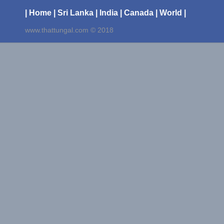
| Home
| Sri Lanka
| India
| Canada
| World |
www.thattungal.com © 2018