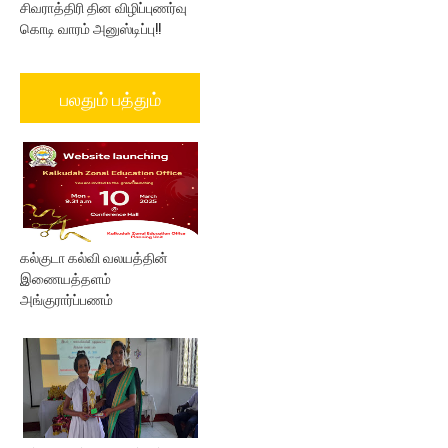
சிவராத்திரி தின விழிப்புணர்வு
கொடி வாரம் அனுஸ்டிப்பு!!
பலதும் பத்தும்
கல்குடா கல்வி வலயத்தின்
இணையத்தளம்
அங்குரார்ப்பணம்