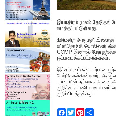
இயந்திரம் மூலம் தேடுதல் 
சுமத்தப்பட்டுள்ளது.
நீதிமன்ற அனுமதி இல்லாது
கிளிநொச்சி பொலிஸார் வி
CCMP இனரால் மேற்குறித்த
ஒப்படைக்கப்பட்டுள்ளனர்.
இச்சம்பவம் தொடர்பான பூ
மேற்கொள்கின்றனர். அகழ்
புலிகளின் நிர்வாக சேவை 
குறித்த காணி படையினர் வசம
குறிப்பிடத்தக்கது.
F
T
P
S
a
w
i
h