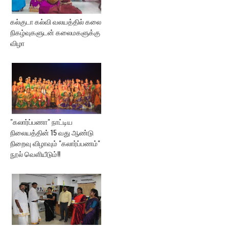
கல்குடா கல்வி வலயத்தில் கலை
நிகழ்வுகளுடன் கலைமகளுக்கு
விழா
"கலார்ப்பணா" நாட்டிய
நிலையத்தின் 15 வது ஆண்டு
நிறைவு விழாவும் "கலார்ப்பணம்"
நூல் வெளியீடும்!!