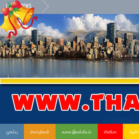
LATEST NEWS
முகப்பு
செய்திகள்
கலை இலக்கியம்
சினிமா
ஆன்ம