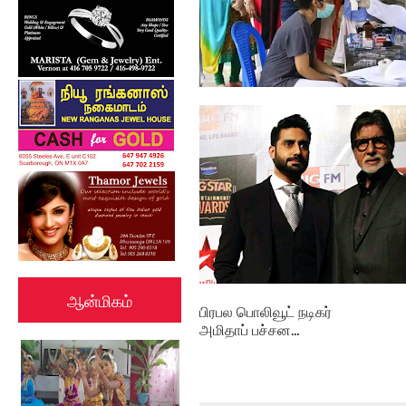
தமிழகத்தில் ஒரேநாளில்
நான்காயிரம் ப...
ஆன்மிகம்
பிரபல பொலிவூட் நடிகர்
அமிதாப் பச்சன...