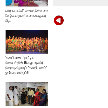
கல்குடா கல்வி வலயத்தில் கலை
நிகழ்வுகளுடன் கலைமகளுக்கு
விழா
"கலார்ப்பணா" நாட்டிய
நிலையத்தின் 15 வது ஆண்டு
நிறைவு விழாவும் "கலார்ப்பணம்"
நூல் வெளியீடும்!!