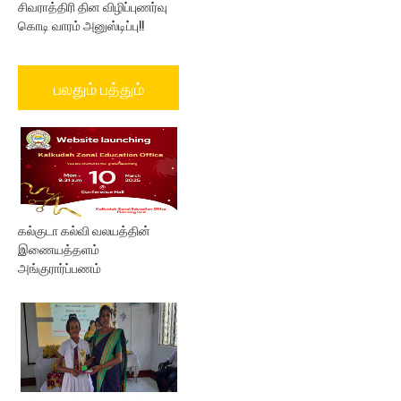
சிவராத்திரி தின விழிப்புணர்வு
கொடி வாரம் அனுஸ்டிப்பு!!
பலதும் பத்தும்
கல்குடா கல்வி வலயத்தின்
இணையத்தளம்
அங்குரார்ப்பணம்