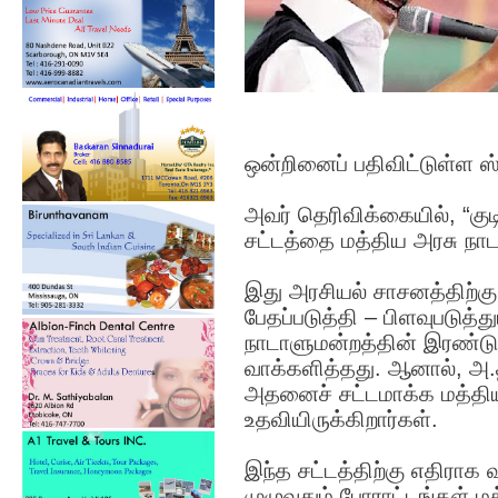
ஒன்றினைப் பதிவிட்டுள்ள ஸ்
அவர் தெரிவிக்கையில், “குடி
சட்டத்தை மத்திய அரசு நாட
இது அரசியல் சாசனத்திற்க
பேதப்படுத்தி – பிளவுபடுத்த
நாடாளுமன்றத்தின் இரண்டு 
வாக்களித்தது. ஆனால், அ.த
அதனைச் சட்டமாக்க மத்திய 
உதவியிருக்கிறார்கள்.
இந்த சட்டத்திற்கு எதிராக 
முழுவதும் போராட்டங்கள்