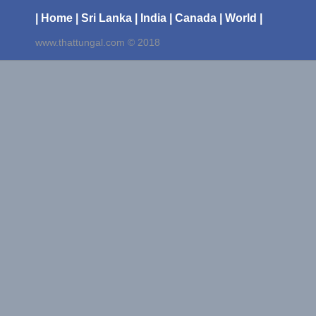
| Home
| Sri Lanka
| India
| Canada
| World |
www.thattungal.com © 2018