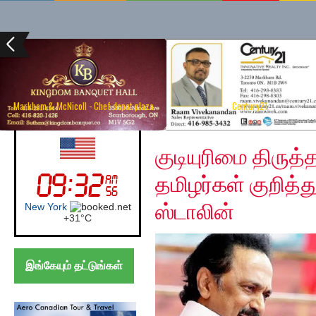
Markham & McNicoll - Chef depot plaza
Century21
Monday, December 16
UK (London)
குடியுரிமை திருத்
தமிழர்கள் குறித்த
ஸ்டாலின்
London
+
27°
C
இங்கேயும் தட்டுங்கள்