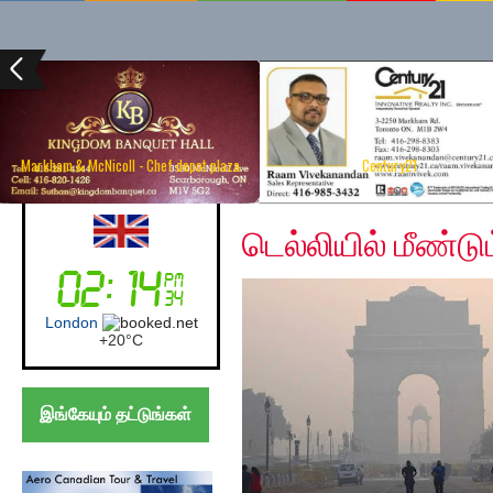
Markham & McNicoll - Chef depot plaza
Century21
Monday, December 9,
UK (London)
டெல்லியில் மீண்டும
London
+
20°
C
இங்கேயும் தட்டுங்கள்