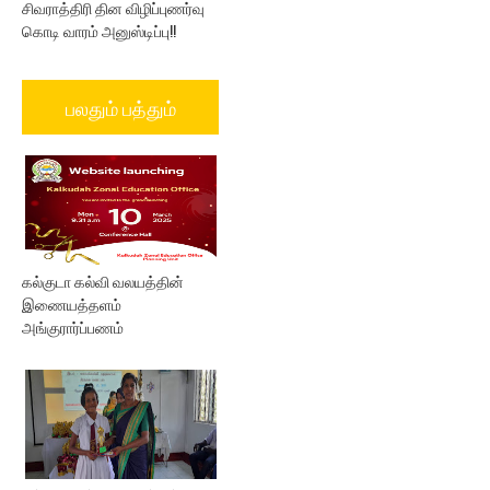
சிவராத்திரி தின விழிப்புணர்வு
கொடி வாரம் அனுஸ்டிப்பு!!
பலதும் பத்தும்
கல்குடா கல்வி வலயத்தின்
இணையத்தளம்
அங்குரார்ப்பணம்