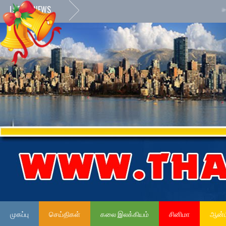
LATEST NEWS
»
நேர்மை
முகப்பு
செய்திகள்
கலை இலக்கியம்
சினிமா
ஆன்ம