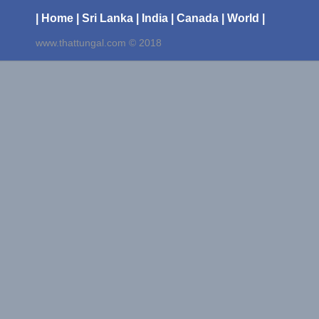
| Home
| Sri Lanka
| India
| Canada
| World |
www.thattungal.com © 2018