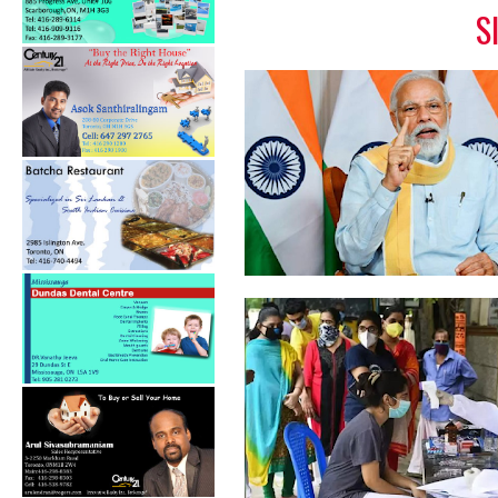
S
கொரோனா பற்றிய
விழிப்புணர்வு பரவலாக ...