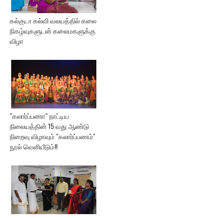
கல்குடா கல்வி வலயத்தில் கலை
நிகழ்வுகளுடன் கலைமகளுக்கு
விழா
"கலார்ப்பணா" நாட்டிய
நிலையத்தின் 15 வது ஆண்டு
நிறைவு விழாவும் "கலார்ப்பணம்"
நூல் வெளியீடும்!!