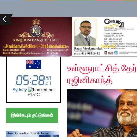
Markham & McNicoll - Chef depot plaza
Century21
Monday, December 9,
Australia (Sydney)
உள்ளூராட்சித் தே
ரஜினிகாந்த்
Sydney
+
15°
C
இங்கேயும் தட்டுங்கள்