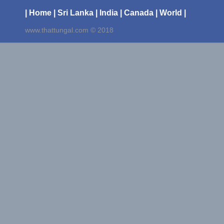
| Home
| Sri Lanka
| India
| Canada
| World |
www.thattungal.com © 2018