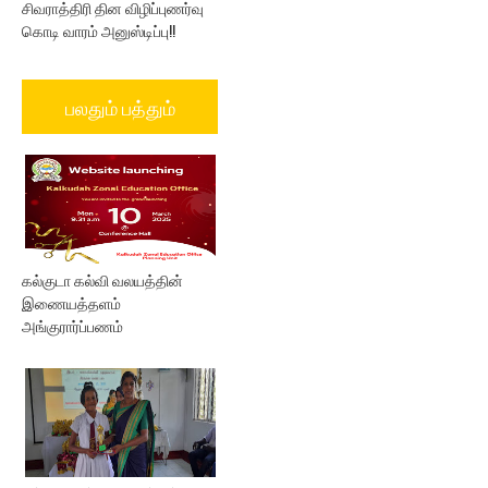
சிவராத்திரி தின விழிப்புணர்வு
கொடி வாரம் அனுஸ்டிப்பு!!
பலதும் பத்தும்
கல்குடா கல்வி வலயத்தின்
இணையத்தளம்
அங்குரார்ப்பணம்