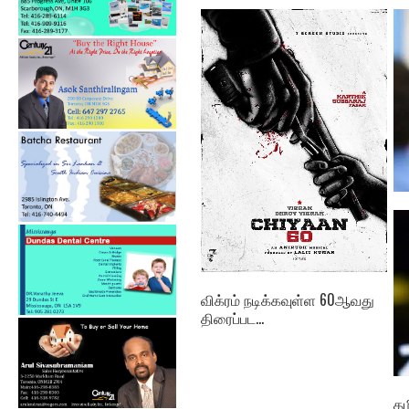
கீ
பி
விக்ரம் நடிக்கவுள்ள 60ஆவது
திரைப்பட...
த