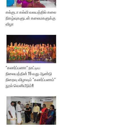
கல்குடா கல்வி வலயத்தில் கலை
நிகழ்வுகளுடன் கலைமகளுக்கு
விழா
"கலார்ப்பணா" நாட்டிய
நிலையத்தின் 15 வது ஆண்டு
நிறைவு விழாவும் "கலார்ப்பணம்"
நூல் வெளியீடும்!!