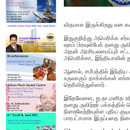
விதமாக இருக்கிறது என க
இதுகுறித்து அமெரிக்க சர்
ஷாம் பிரவுன்பேக் தனது ருவி
அதன் அரசியலமைப்புச் சட
அமெரிக்கா, இந்தியாவின்
ஆனால், சமீபத்தில் இந்திய 
உருவாகும் தாக்கங்கள் எங்
தெரிவித்துள்ளார்.
இதேவேளை, ஐ.நா.மனித உரிமை
தனது ருவிற்றர் பக்கத்தில் 
நிறைவேற்றியுள்ள புதிய குட
பாரபட்சமாக இருப்பதை நி