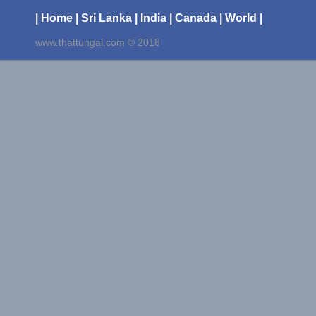
| Home
| Sri Lanka
| India
| Canada
| World |
www.thattungal.com © 2018