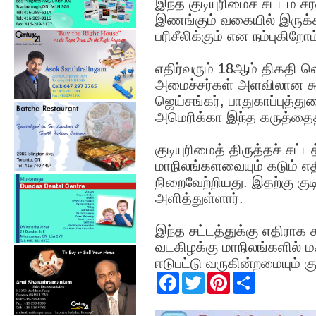
இந்த குடியுரிமைச் சட்டம்
இணங்கும் வகையில் இருக்க
பரிசீலிக்கும் என நம்புகிறோ
எதிர்வரும் 18ஆம் திகதி வ
அமைச்சர்கள் அளவிலான கூட
ஜெய்சங்கர், பாதுகாப்புத்து
அமெரிக்கா இந்த கருத்தைத
குடியுரிமைத் திருத்தச் சட
மாநிலங்களவையும் கடும் எதிர
நிறைவேற்றியது. இதற்கு குடி
அளித்துள்ளார்.
இந்த சட்டத்துக்கு எதிராக 
வடகிழக்கு மாநிலங்களில் 
ஈடுபட்டு வருகின்றமையும் கு
F
T
P
S
a
w
i
h
c
i
n
a
e
t
t
r