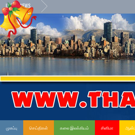
LATEST NEWS
முகப்பு
செய்திகள்
கலை இலக்கியம்
சினிமா
ஆன்ம