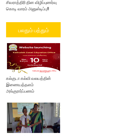
சிவராத்திரி தின விழிப்புணர்வு
கொடி வாரம் அனுஸ்டிப்பு!!
பலதும் பத்தும்
கல்குடா கல்வி வலயத்தின்
இணையத்தளம்
அங்குரார்ப்பணம்