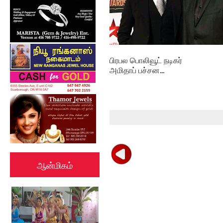
பிரபல பொலிவூட் நடிகர்
அமிதாப் பச்சன...
ஆன்மிகம்