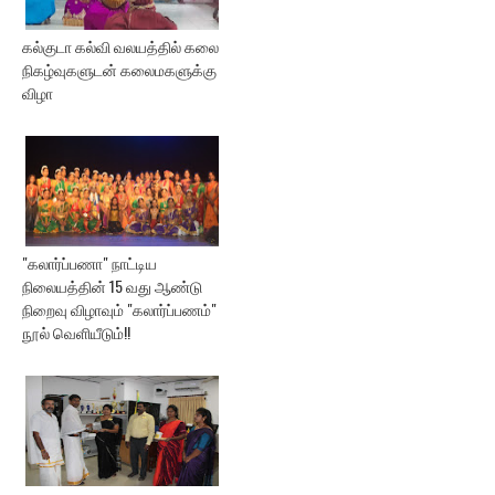
கல்குடா கல்வி வலயத்தில் கலை
நிகழ்வுகளுடன் கலைமகளுக்கு
விழா
"கலார்ப்பணா" நாட்டிய
நிலையத்தின் 15 வது ஆண்டு
நிறைவு விழாவும் "கலார்ப்பணம்"
நூல் வெளியீடும்!!