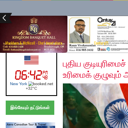
Markham & McNicoll - Chef depot plaza
Century21
Sunday, December 15,
UK (London)
புதிய குடியுரிமைச்
உரிமைக் குழுவும்
London
+
21°
C
இங்கேயும் தட்டுங்கள்