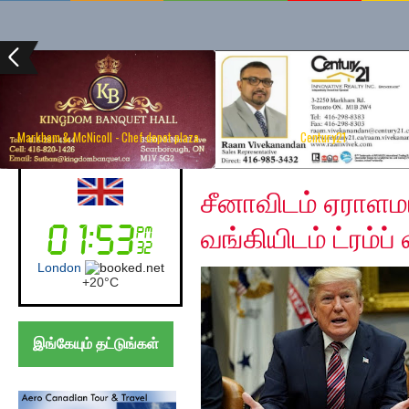
Markham & McNicoll - Chef depot plaza
Century21
Saturday, December 7
Australia (Sydney)
சீனாவிடம் ஏராளம
வங்கியிடம் ட்ரம்ப
Sydney
+
17°
C
இங்கேயும் தட்டுங்கள்