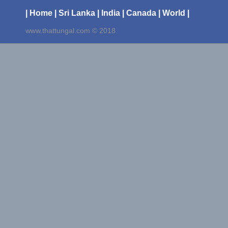
| Home
| Sri Lanka
| India
| Canada
| World |
www.thattungal.com © 2018