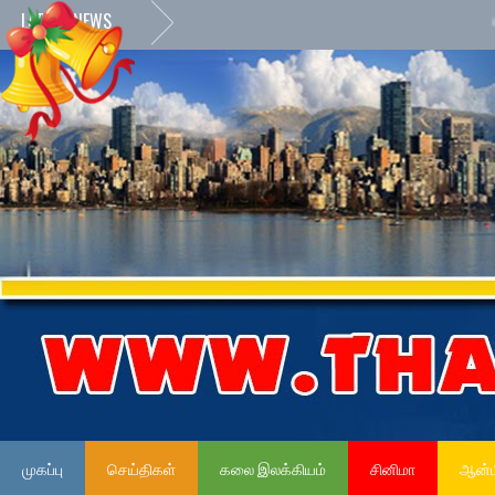
LATEST NEWS
»
நேர்ம
முகப்பு
செய்திகள்
கலை இலக்கியம்
சினிமா
ஆன்ம