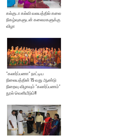
கல்குடா கல்வி வலயத்தில் கலை
நிகழ்வுகளுடன் கலைமகளுக்கு
விழா
"கலார்ப்பணா" நாட்டிய
நிலையத்தின் 15 வது ஆண்டு
நிறைவு விழாவும் "கலார்ப்பணம்"
நூல் வெளியீடும்!!