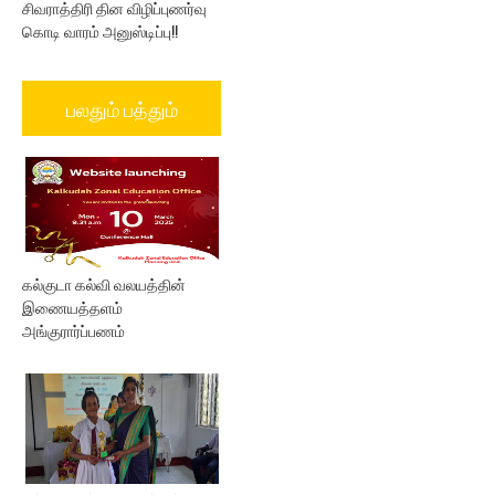
சிவராத்திரி தின விழிப்புணர்வு
கொடி வாரம் அனுஸ்டிப்பு!!
பலதும் பத்தும்
கல்குடா கல்வி வலயத்தின்
இணையத்தளம்
அங்குரார்ப்பணம்