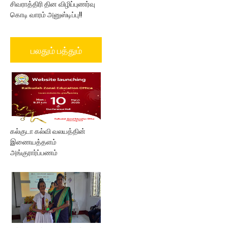
சிவராத்திரி தின விழிப்புணர்வு
கொடி வாரம் அனுஸ்டிப்பு!!
பலதும் பத்தும்
கல்குடா கல்வி வலயத்தின்
இணையத்தளம்
அங்குரார்ப்பணம்