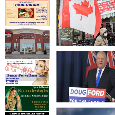
கொரோனா தொற்றாளர்களின்
எண்ணிக்கையில்...
கொவிட்-19 தடுப்பூசி: