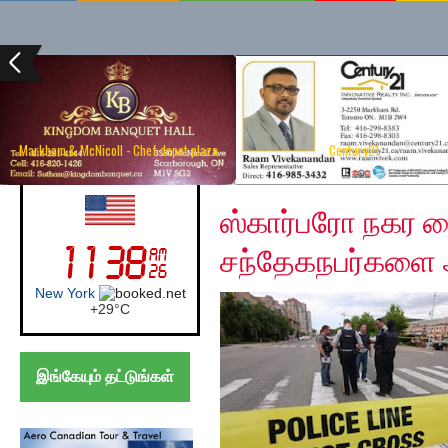
Markham & McNicoll - Chef depot plaza
Century21
Monday, December 2,
UK (London)
ஸ்கார்பரோ நகர 
சந்தேகநபர்களை
London
+
22°
C
இங்கேயும் தட்டுங்கள்