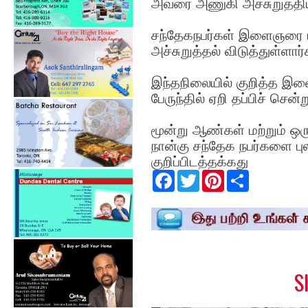
அவரை அணுகி அச்சுறுத்திய
சந்தேகநபர்கள் இளைஞரை பி
அச்சுறுத்தல் விடுத்துள்ளார்
இந்தநிலையில் குறித்த இள
பேருந்தில் ஏறி தப்பிச் செ
மூன்று ஆண்கள் மற்றும் 
நான்கு சந்தேக நபர்களை ப
குறிப்பிடத்தக்கது
F
T
P
S
a
w
i
h
c
i
n
a
e
t
t
r
b
t
e
e
o
e
r
o
r
e
k
s
t
S