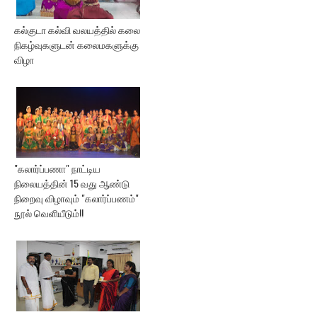
கல்குடா கல்வி வலயத்தில் கலை
நிகழ்வுகளுடன் கலைமகளுக்கு
விழா
"கலார்ப்பணா" நாட்டிய
நிலையத்தின் 15 வது ஆண்டு
நிறைவு விழாவும் "கலார்ப்பணம்"
நூல் வெளியீடும்!!