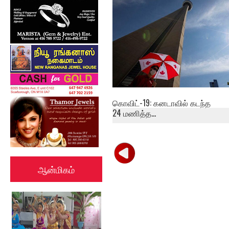
ஒன்றாரியோவுக்க...
கொவிட்-19: கனடாவில் கடந்த
24 மணித்த...
ஆன்மிகம்