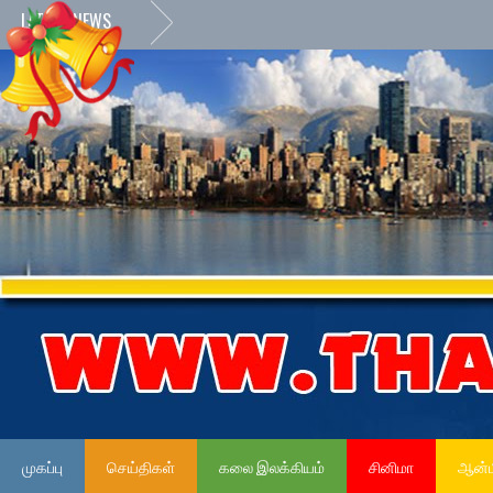
LATEST NEWS
முகப்பு
செய்திகள்
கலை இலக்கியம்
சினிமா
ஆன்ம