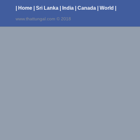
| Home
| Sri Lanka
| India
| Canada
| World |
www.thattungal.com © 2018