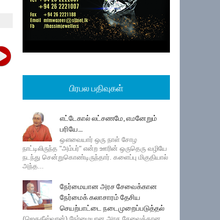
பிரபல பதிவுகள்
எட்டேகால் லட்சணமே, எமனேறும்
பரியே...
ஔவையார் ஒரு நாள் சோழ
நாட்டிலிருந்த "அம்பர்" என்ற ஊரின் ஒருதெரு வழியே
நடந்து சென்றுகொண்டிருந்தார். களைப்பு மிகுதியால்
அந்த...
நேர்மையான அரச சேவைக்கான
நேர்மைக் கலாசாரம் தேசிய
செயற்பாட்டை நடைமுறைப்படுத்தல்
(ஜெகதீஸ்வரன்) நேர்மையான அரச சேவைக்கான