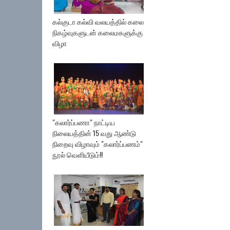
கல்குடா கல்வி வலயத்தில் கலை
நிகழ்வுகளுடன் கலைமகளுக்கு
விழா
"கலார்ப்பணா" நாட்டிய
நிலையத்தின் 15 வது ஆண்டு
நிறைவு விழாவும் "கலார்ப்பணம்"
நூல் வெளியீடும்!!