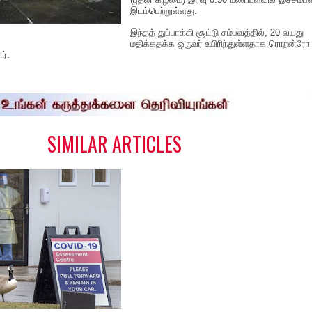
இடம்பெற்றுள்ளது.
இந்தத் துப்பாக்கி சூட்டு சம்பவத்தில், 20 வயது
மதிக்கதக்க ஒருவர் உயிரிந்துள்ளதாக ரொறன்ரோ
ர்.
S
h
a
e
SIMILAR ARTICLES