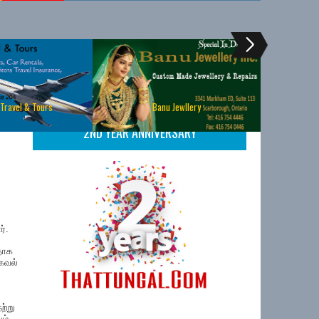
 Travel & Tours
Banu Jewllery
2ND YEAR ANNIVERSARY
்.
டதாக
தகவல்
ற்று
ம்