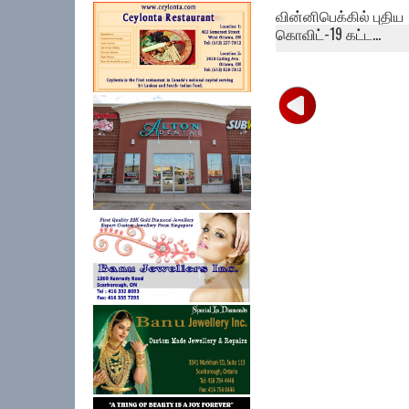
வின்னிபெக்கில் புதிய
கொவிட்-19 கட்ட...