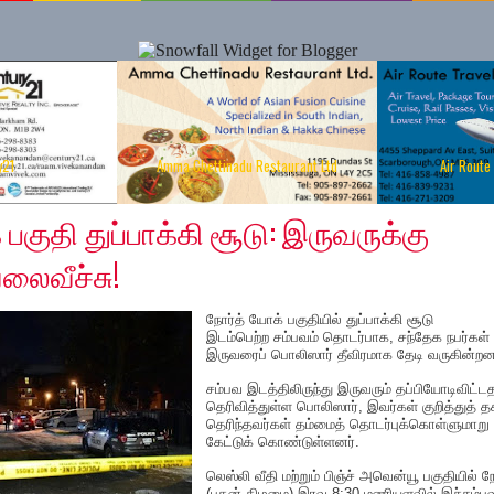
y21
Amma Chettinadu Restaurant Ltd
Air Route
 2019
பகுதி துப்பாக்கி சூடு: இருவருக்கு
லைவீச்சு!
நோர்த் யோக் பகுதியில் துப்பாக்கி சூடு
இடம்பெற்ற சம்பவம் தொடர்பாக, சந்தேக நபர்கள்
இருவரைப் பொலிஸார் தீவிரமாக தேடி வருகின்றனர
சம்பவ இடத்திலிருந்து இருவரும் தப்பியோடிவிட்
தெரிவித்துள்ள பொலிஸார், இவர்கள் குறித்துத் 
தெரிந்தவர்கள் தம்மைத் தொடர்புக்கொள்ளுமாறு
கேட்டுக் கொண்டுள்ளனர்.
லெஸ்லி வீதி மற்றும் பிஞ்ச் அவென்யூ பகுதியில் நே
(புதன் கிழமை) இரவு 8:30 மணியளவில் இச்சம்பவ