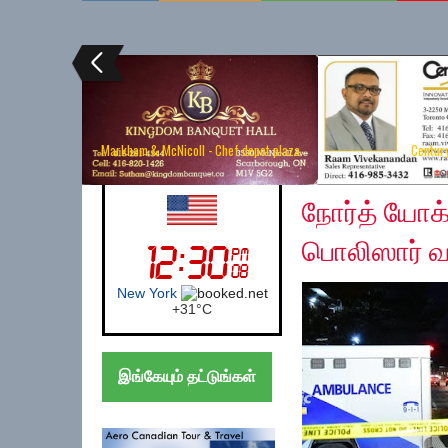
Markham & McNicoll - Chef depot plaza
Centur
Friday, December 13,
UK (London)
நோர்த் யோக் 
பொலிஸார் வ
London
+
25°
C
இங்கேயும் தட்டுங்கள்