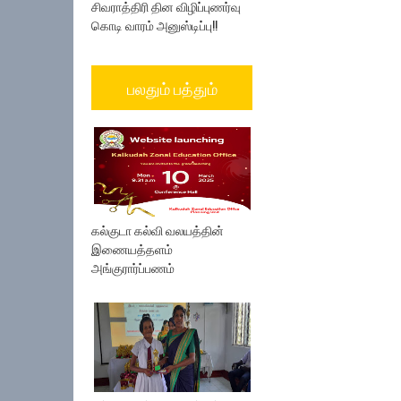
சிவராத்திரி தின விழிப்புணர்வு
கொடி வாரம் அனுஸ்டிப்பு!!
பலதும் பத்தும்
கல்குடா கல்வி வலயத்தின்
இணையத்தளம்
அங்குரார்ப்பணம்