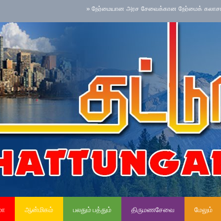
»
நேர்மையான அரச சேவைக்கான நேர்மைக் கலாசாரம் தேசிய ச
மா
ஆன்மிகம்
பலதும் பத்தும்
திருமணசேவை
மேலும்