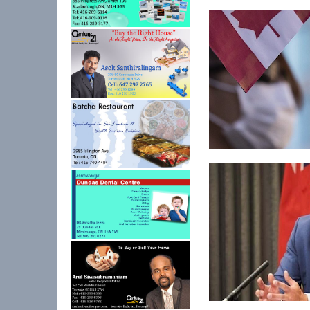
கனடாவில் 8.5 மில்லிய
அதிகமா...
ஹொங்கொங் தேசிய
பாதுகாப்பு சட்டம்: க...