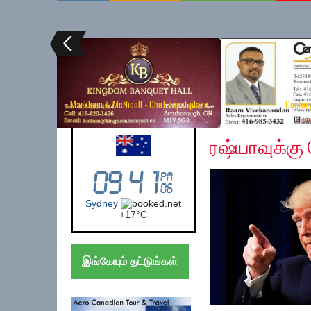
Markham & McNicoll - Chef depot plaza
Centur
Friday, December 13,
Australia (Sydney)
ரஷ்யாவுக்கு 
Sydney
+
17°
C
இங்கேயும் தட்டுங்கள்