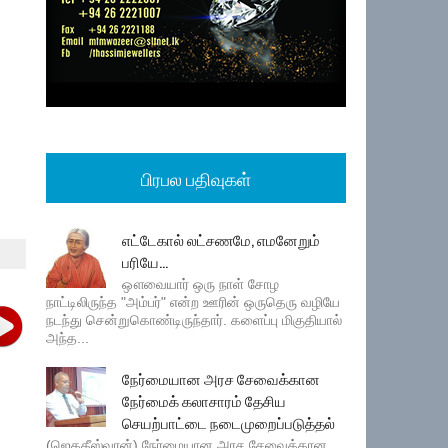
பிரபல பதிவுகள்
எட்டேகால் லட்சணமே, எமனேறும்
பரியே...
ஔவையார் ஒரு நாள் சோழ
நாட்டிலிருந்த "அம்பர்" என்ற ஊரின் ஒருதெரு வழியே
நடந்து சென்றுகொண்டிருந்தார். களைப்பு மிகுதியால்
அந்த...
நேர்மையான அரச சேவைக்கான
நேர்மைக் கலாசாரம் தேசிய
செயற்பாட்டை நடைமுறைப்படுத்தல்
(ஜெகதீஸ்வரன்) நேர்மையான அரச சேவைக்கான