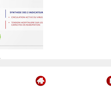
யின்
.
,