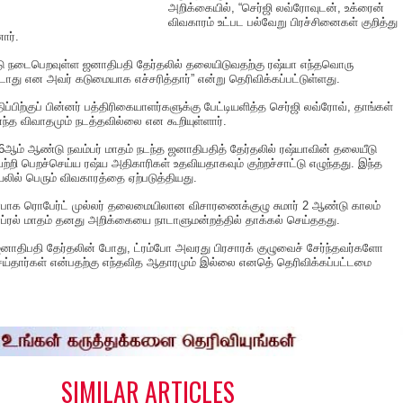
அறிக்கையில், “செர்ஜி லவ்ரோவுடன், உக்ரைன்
விவகாரம் உட்பட பல்வேறு பிரச்சினைகள் குறித்து
ார்.
 நடைபெறவுள்ள ஜனாதிபதி தேர்தலில் தலையிடுவதற்கு ரஷ்யா எந்தவொரு
டாது என அவர் கடுமையாக எச்சரித்தார்” என்று தெரிவிக்கப்பட்டுள்ளது.
ப்பிற்குப் பின்னர் பத்திரிகையாளர்களுக்கு பேட்டியளித்த செர்ஜி லவ்ரோவ், தாங்கள்
 எந்த விவாதமும் நடத்தவில்லை என கூறியுள்ளார்.
6ஆம் ஆண்டு நவம்பர் மாதம் நடந்த ஜனாதிபதித் தேர்தலில் ரஷ்யாவின் தலையீடு
ற்றி பெறச்செய்ய ரஷ்ய அதிகாரிகள் உதவியதாகவும் குற்றச்சாட்டு எழுந்தது. இந்த
ில் பெரும் விவகாரத்தை ஏற்படுத்தியது.
டர்பாக ரொபேர்ட் முல்லர் தலைமையிலான விசாரணைக்குழு சுமார் 2 ஆண்டு காலம்
்ரல் மாதம் தனது அறிக்கையை நாடாளுமன்றத்தில் தாக்கல் செய்ததது.
ாதிபதி தேர்தலின் போது, ட்ரம்போ அவரது பிரசாரக் குழுவைச் சேர்ந்தவர்களோ
செய்தார்கள் என்பதற்கு எந்தவித ஆதாரமும் இல்லை எனதெ் தெரிவிக்கப்பட்டமை
S
h
a
e
SIMILAR ARTICLES