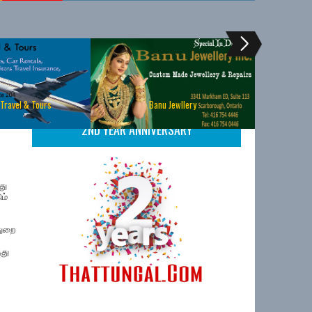
 Travel & Tours
Banu Jewllery
2ND YEAR ANNIVERSARY
து
ம்
துறை
்து