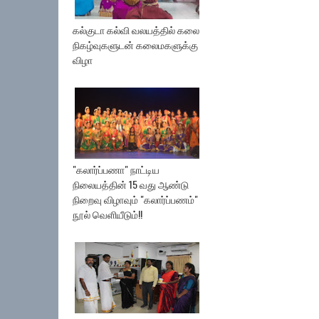
கல்குடா கல்வி வலயத்தில் கலை
நிகழ்வுகளுடன் கலைமகளுக்கு
விழா
"கலார்ப்பணா" நாட்டிய
நிலையத்தின் 15 வது ஆண்டு
நிறைவு விழாவும் "கலார்ப்பணம்"
நூல் வெளியீடும்!!