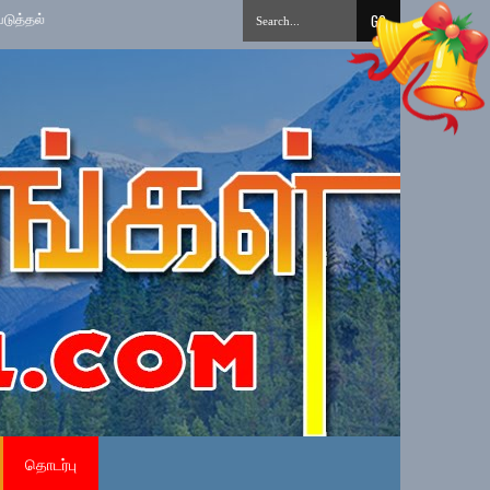
»
தமிழ் சிங்கள சித்திரை புதுவருட கலை, கலாசார, விளையாட்டு நிகழ்வுகள் உவர்மலை
தொடர்பு