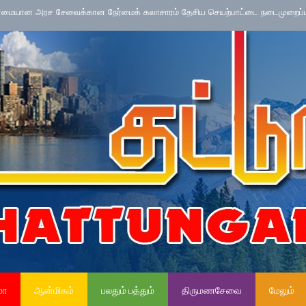
ச சேவைக்கான நேர்மைக் கலாசாரம் தேசிய செயற்பாட்டை நடைமுறைப்படுத்தல்
மா
ஆன்மிகம்
பலதும் பத்தும்
திருமணசேவை
மேலும்