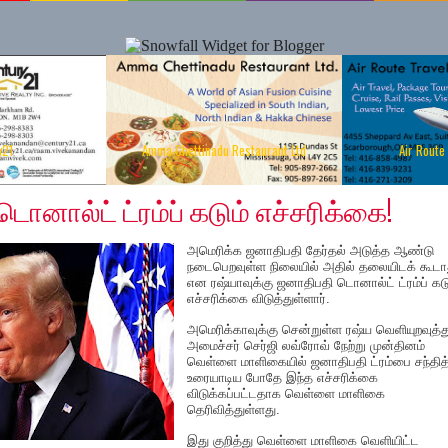
y21
Amma Chettinadu Restaurant Ltd
Air Route
 2019
டொனால்ட் ட்ரம்ப் கடும் எச்சரிக்கை!
அமெரிக்க ஜனாதிபதி தேர்தல் அடுத்த ஆண்டு
நடைபெறவுள்ள நிலையில் அதில் தலையிடக் கூடா
என ரஷ்யாவுக்கு ஜனாதிபதி டொனால்ட் ட்ரம்ப் கடு
எச்சரிக்கை விடுத்துள்ளார்.
அமெரிக்காவுக்கு சென்றுள்ள ரஷ்ய வெளியுறவுத்
அமைச்சர் செர்ஜி லவ்ரோவ் நேற்று முன்தினம்
வெள்ளை மாளிகையில் ஜனாதிபதி ட்ரம்பை சந்தித
உரையாடிய போதே இந்த எச்சரிக்கை
விடுக்கப்பட்டதாக வெள்ளை மாளிகை
தெரிவித்துள்ளது.
இது குறித்து வெள்ளை மாளிகை வெளியிட்ட