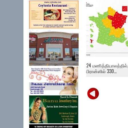
கொரோனா – இத்தாலி
மொத்த மரண எண்ண..
24 மணித்தியாலத்தில்
பிரான்ஸில் 330...