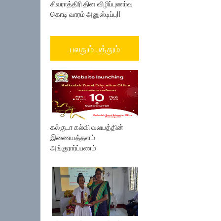
சிவராத்திரி தின விழிப்புணர்வு
கொடி வாரம் அனுஸ்டிப்பு!!
பலதும் பத்தும்
கல்குடா கல்வி வலயத்தின்
இணையத்தளம்
அங்குரார்ப்பணம்