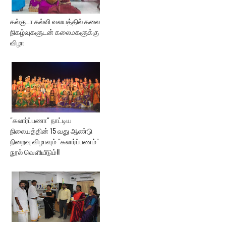
கல்குடா கல்வி வலயத்தில் கலை
நிகழ்வுகளுடன் கலைமகளுக்கு
விழா
"கலார்ப்பணா" நாட்டிய
நிலையத்தின் 15 வது ஆண்டு
நிறைவு விழாவும் "கலார்ப்பணம்"
நூல் வெளியீடும்!!