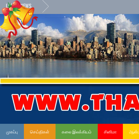
LATEST NEWS
முகப்பு
செய்திகள்
கலை இலக்கியம்
சினிமா
ஆன்ம