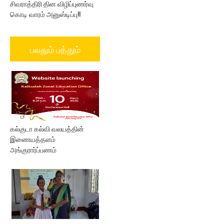
சிவராத்திரி தின விழிப்புணர்வு
கொடி வாரம் அனுஸ்டிப்பு!!
பலதும் பத்தும்
கல்குடா கல்வி வலயத்தின்
இணையத்தளம்
அங்குரார்ப்பணம்