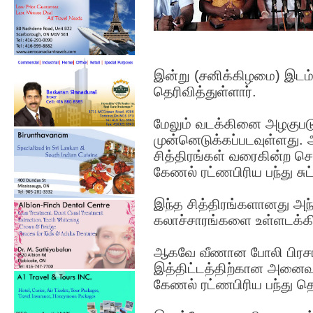
இன்று (சனிக்கிழமை) இடம்
தெரிவித்துள்ளார்.
மேலும் வடக்கினை அழகுபடு
முன்னெடுக்கப்படவுள்ளது.
சித்திரங்கள் வரைகின்ற ச
கேணல் ரட்ணபிரிய பந்து சுட்ட
இந்த சித்திரங்களானது அந்
கலாச்சாரங்களை உள்ளடக்கி
ஆகவே வீணான போலி பிரச
இத்திட்டத்திற்கான அனைவரத
கேணல் ரட்ணபிரிய பந்து தெர