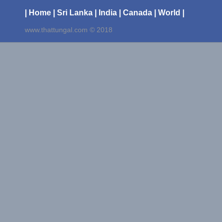
| Home
| Sri Lanka
| India
| Canada
| World |
www.thattungal.com © 2018