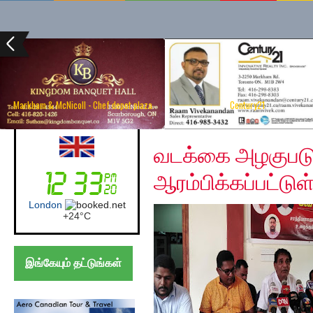
Markham & McNicoll - Chef depot plaza
Century21
Sunday, December 15,
UK (London)
வடக்கை அழகுபடுத்
ஆரம்பிக்கப்பட்டு
London
+
24°
C
இங்கேயும் தட்டுங்கள்