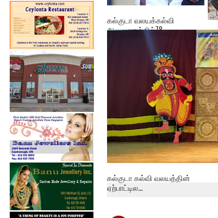
கல்குடா வலயக்கல்வி
அலுவலகத்தில்78 ...
ஓய
அபி
கல்குடா கல்வி வலயத்தின்
ஏற்பாட்டில...