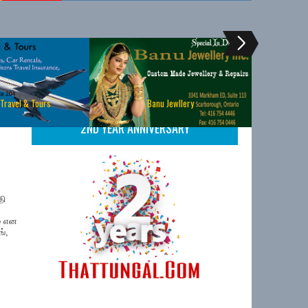
 Travel & Tours
Banu Jewllery
2ND YEAR ANNIVERSARY
தி
் என
ங்,