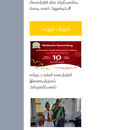
சிவராத்திரி தின விழிப்புணர்வு
கொடி வாரம் அனுஸ்டிப்பு!!
பலதும் பத்தும்
கல்குடா கல்வி வலயத்தின்
இணையத்தளம்
அங்குரார்ப்பணம்