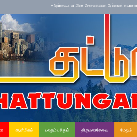
»
நேர்மையான அரச சேவைக்கான நேர்மைக் கலாசாரம் தேசிய செ
மா
ஆன்மிகம்
பலதும் பத்தும்
திருமணசேவை
மேலும்