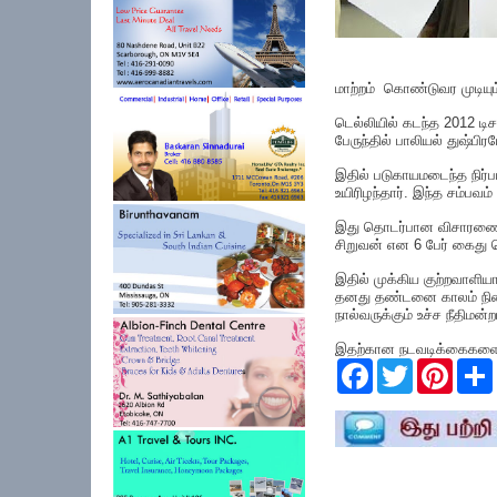
மாற்றம் கொண்டுவர முடியும்
டெல்லியில் கடந்த 2012 டி
பேருந்தில் பாலியல் துஷ்பிர
இதில் படுகாயமடைந்த நிர்ப
உயிரிழந்தார். இந்த சம்பவ
இது தொடர்பான விசாரணைகளில
சிறுவன் என 6 பேர் கைது ச
இதில் முக்கிய குற்றவாளியாக
தனது தண்டனை காலம் நிற
நால்வருக்கும் உச்ச நீதிமன்
இதற்கான நடவடிக்கைகளை ட
F
T
P
a
w
i
c
i
n
e
t
t
r
b
t
e
o
e
r
o
r
e
k
s