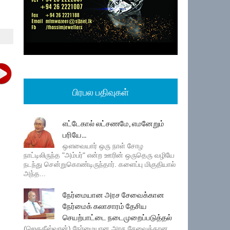
பிரபல பதிவுகள்
எட்டேகால் லட்சணமே, எமனேறும்
பரியே...
ஔவையார் ஒரு நாள் சோழ
நாட்டிலிருந்த "அம்பர்" என்ற ஊரின் ஒருதெரு வழியே
நடந்து சென்றுகொண்டிருந்தார். களைப்பு மிகுதியால்
அந்த...
நேர்மையான அரச சேவைக்கான
நேர்மைக் கலாசாரம் தேசிய
செயற்பாட்டை நடைமுறைப்படுத்தல்
(ஜெகதீஸ்வரன்) நேர்மையான அரச சேவைக்கான