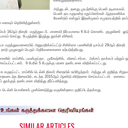
வலியுறுத்தியுள்ளார்.
அத்துடன், தனது முயற்சிக்கு பெண் நடிகைகள்,
பெண் நாடாளுமன்ற உறுப்பினர்கள் ஆதரவளிக்க
வேண்டும் என்றும் இதன்மூலம் சமுதாயத்தில் நாம்
 எனவும் தெரிவித்துள்ளார்.
சம்பர் 16ஆம் திகதி மருத்துவ பீட மாணவி நிர்பயாவை 6 பேர் கொண்ட குழுவினர் ஓடு
யோகம் செய்து பேருந்தில் இருந்து தூக்கி வீசினர்.
யா மருத்துவமனையில் அனுமதிக்கப்பட்டு சிகிச்சை பலனின்றி டிசம்பர் 29ஆம் திகதி
ம் நாடு முழுவதும் பெரும் அதிர்வலைகளை ஏற்படுத்தியது.
் ராம்சிங், பவன்குப்தா, முகேஷ்சிங், வினய் சர்மா, அக்சய் தாக்கூர் மற்றும் ஒ
ெய்யப்பட்டனர். 6 பேரில் 5 பேருக்கு மரண தண்டனை விதிக்கப்பட்டது.
 கருதப்பட்ட ராம்சிங் டெல்லி திகார் சிறையில் உயிரிழந்தார். அத்துடன் குறித்த சிறு
ைவடைந்த நிலையில், கடந்த 2015ஆம் ஆண்டு விடுதலை செய்யப்பட்டார். ஏனைய
றம் தூக்குத் தண்டனை விதித்து தீர்ப்பளித்தது.
ெல்லி பொலிஸார் முன்னெடுத்து வருகின்றமை குறிப்பிடத்தக்கது.
S
h
a
e
SIMILAR ARTICLES