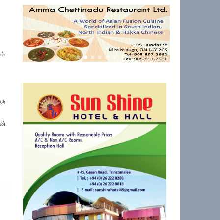
ம்
ரு
வன்