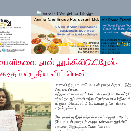
y21
Amma Chettinadu Restaurant Ltd
Air Route
, 2019
்றவாளிகளை நான் தூக்கிலிடுகிறேன்:
கடிதம் எழுதிய வீரப் பெண்!
மாணவி நிர்பயா பாலியல் வன்புணர்வுக்கு உட்படுத்
கொலைசெய்த
குற்றவாளிகளை தூக்கிலிட அனுமதிக்க வேண்டும
சர்வதேச துப்பாக்கி சுடும் வீராங்கனை வர்திகா சி
உட்துறை அமைச்சர் அமித்ஷாவுக்கு கோரிக்கை
விடுத்துள்ளார்.
இது குறித்து இரத்தத்தில் கடிதம் எழுதிய அவர்,
நிர்பயா வன்புணர்வுக் குற்றவாளிகளை தூக்கிலிட
தன்னை அனுமதிக்க வேண்டும் என