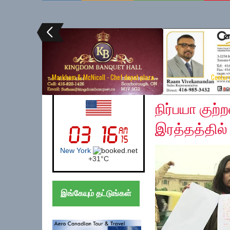
Markham & McNicoll - Chef depot plaza
Centur
Monday, December 16
UK (London)
நிர்பயா குற
இரத்தத்தில் 
London
+
21°
C
இங்கேயும் தட்டுங்கள்