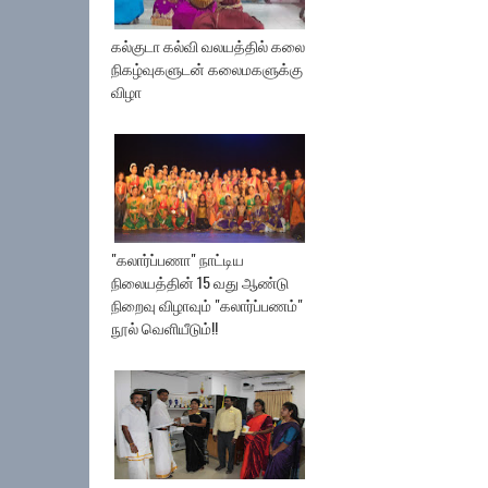
கல்குடா கல்வி வலயத்தில் கலை
நிகழ்வுகளுடன் கலைமகளுக்கு
விழா
"கலார்ப்பணா" நாட்டிய
நிலையத்தின் 15 வது ஆண்டு
நிறைவு விழாவும் "கலார்ப்பணம்"
நூல் வெளியீடும்!!