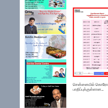
t
சென்னையில் கொர
பாதிப்புக்குள்ளான...