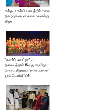
கல்குடா கல்வி வலயத்தில் கலை
நிகழ்வுகளுடன் கலைமகளுக்கு
விழா
"கலார்ப்பணா" நாட்டிய
நிலையத்தின் 15 வது ஆண்டு
நிறைவு விழாவும் "கலார்ப்பணம்"
நூல் வெளியீடும்!!