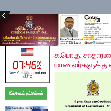
Markham & McNicoll - Chef depot plaza
Century21
Tuesday, December 10
UK (London)
க.பொ.த. சாதாரண த
மாணவர்களுக்கு எ
London
+
21°
C
இங்கேயும் தட்டுங்கள்