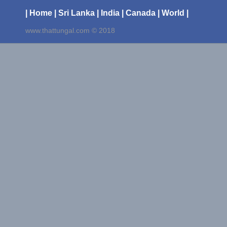
| Home
| Sri Lanka
| India
| Canada
| World |
www.thattungal.com © 2018