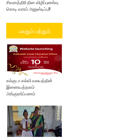
சிவராத்திரி தின விழிப்புணர்வு
கொடி வாரம் அனுஸ்டிப்பு!!
பலதும் பத்தும்
கல்குடா கல்வி வலயத்தின்
இணையத்தளம்
அங்குரார்ப்பணம்