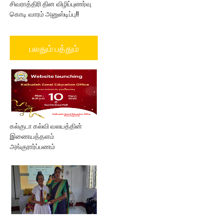
சிவராத்திரி தின விழிப்புணர்வு
கொடி வாரம் அனுஸ்டிப்பு!!
பலதும் பத்தும்
கல்குடா கல்வி வலயத்தின்
இணையத்தளம்
அங்குரார்ப்பணம்