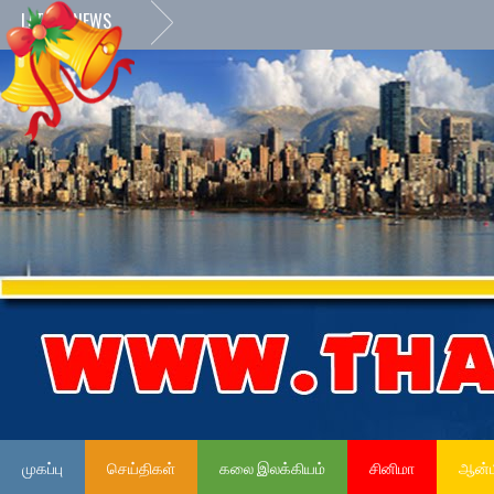
LATEST NEWS
முகப்பு
செய்திகள்
கலை இலக்கியம்
சினிமா
ஆன்ம