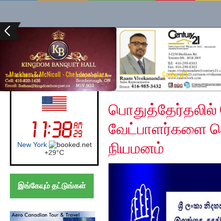
Markham & McNicoll - Chef depot plaza
Century21
Tuesday, December 10
UK (London)
பொதுத்தேர்தலில்
வேட்பாளர்களை தெ
நியமனம்
London
+
22°
C
இங்கேயும் தட்டுங்கள்