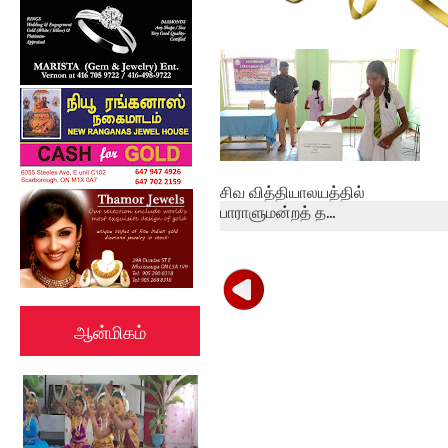
கல்குடா கல்வி வலயத்தின்
இணையத்தளம் ...
சிவ வித்தியாலயத்தில்
பாராளுமன்றத் த...
ஆன்மிகம்