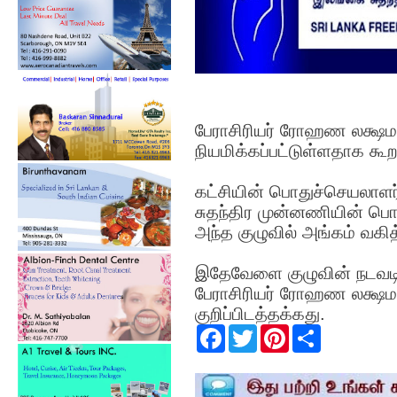
பேராசிரியர் ரோஹண லக்ஷம
நியமிக்கப்பட்டுள்ளதாக கூற
கட்சியின் பொதுச்செயலாளர்
சுதந்திர முன்னணியின் ப
அந்த குழுவில் அங்கம் வகி
இதேவேளை குழுவின் நடவடிக
பேராசிரியர் ரோஹண லக்ஷமன
குறிப்பிடத்தக்கது.
F
T
P
S
a
w
i
h
c
i
n
a
e
t
t
r
b
t
e
e