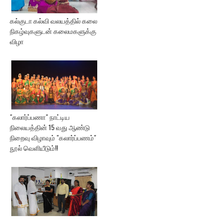
கல்குடா கல்வி வலயத்தில் கலை
நிகழ்வுகளுடன் கலைமகளுக்கு
விழா
"கலார்ப்பணா" நாட்டிய
நிலையத்தின் 15 வது ஆண்டு
நிறைவு விழாவும் "கலார்ப்பணம்"
நூல் வெளியீடும்!!