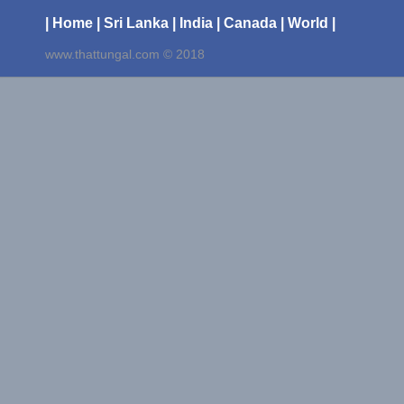
| Home
| Sri Lanka
| India
| Canada
| World |
www.thattungal.com © 2018