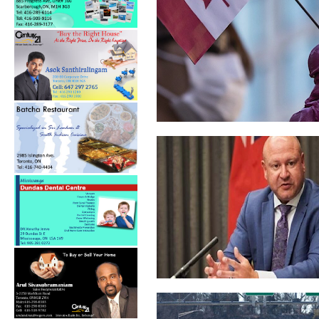
ஹொங்கொங் தேசிய
பாதுகாப்பு சட்டம்: க...
வின்னிபெக்கில் புதிய
கொவிட்-19 கட்ட...