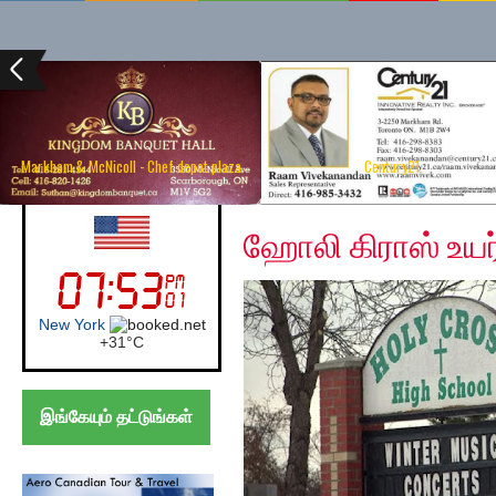
Markham & McNicoll - Chef depot plaza
Century21
Friday, December 20, 
UK (London)
ஹோலி கிராஸ் உயர
London
+
27°
C
இங்கேயும் தட்டுங்கள்