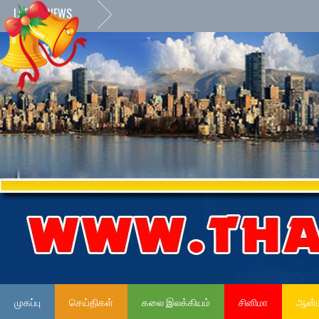
LATEST NEWS
முகப்பு
செய்திகள்
கலை இலக்கியம்
சினிமா
ஆன்ம