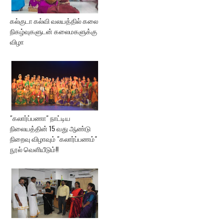
கல்குடா கல்வி வலயத்தில் கலை
நிகழ்வுகளுடன் கலைமகளுக்கு
விழா
"கலார்ப்பணா" நாட்டிய
நிலையத்தின் 15 வது ஆண்டு
நிறைவு விழாவும் "கலார்ப்பணம்"
நூல் வெளியீடும்!!