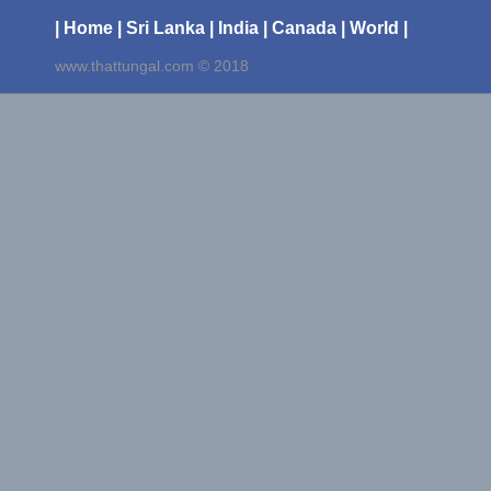
| Home
| Sri Lanka
| India
| Canada
| World |
www.thattungal.com © 2018