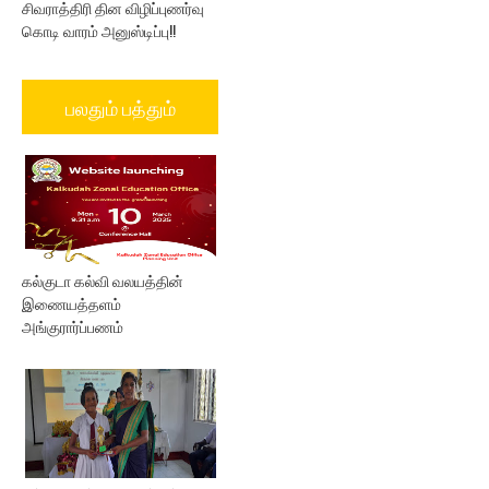
சிவராத்திரி தின விழிப்புணர்வு
கொடி வாரம் அனுஸ்டிப்பு!!
பலதும் பத்தும்
கல்குடா கல்வி வலயத்தின்
இணையத்தளம்
அங்குரார்ப்பணம்