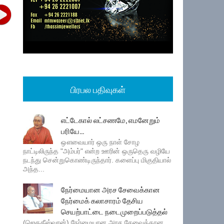
பிரபல பதிவுகள்
எட்டேகால் லட்சணமே, எமனேறும்
பரியே...
ஔவையார் ஒரு நாள் சோழ
நாட்டிலிருந்த "அம்பர்" என்ற ஊரின் ஒருதெரு வழியே
நடந்து சென்றுகொண்டிருந்தார். களைப்பு மிகுதியால்
அந்த...
நேர்மையான அரச சேவைக்கான
நேர்மைக் கலாசாரம் தேசிய
செயற்பாட்டை நடைமுறைப்படுத்தல்
(ஜெகதீஸ்வரன்) நேர்மையான அரச சேவைக்கான