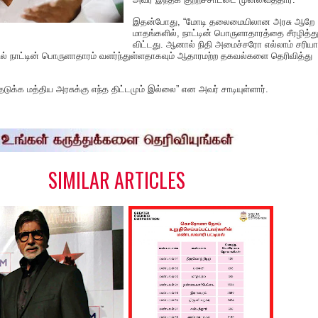
இதன்போது, “மோடி தலைமையிலான அரசு ஆறே
மாதங்களில், நாட்டின் பொருளாதாரத்தை சீரழித்த
விட்டது. ஆனால் நிதி அமைச்சரோ எல்லாம் சரிய
ல் நாட்டின் பொருளாதாரம் வளர்ந்துள்ளதாகவும் ஆதாரமற்ற தகவல்களை தெரிவித்து
டுக்க மத்திய அரசுக்கு எந்த திட்டமும் இல்லை” என அவர் சாடியுள்ளார்.
S
h
a
e
SIMILAR ARTICLES