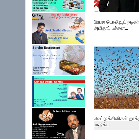
பிரபல பொலிவூட் நடிகர்
அமிதாப் பச்சன...
வெட்டுக்கிளிகள் தாக்
பாதிக்க...