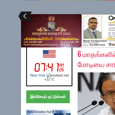
Markham & McNicoll - Chef depot plaza
Centur
Sunday, December 15
UK (London)
6 மாதங்களில்
மோடியை சாடு
London
+
27°
C
இங்கேயும் தட்டுங்கள்