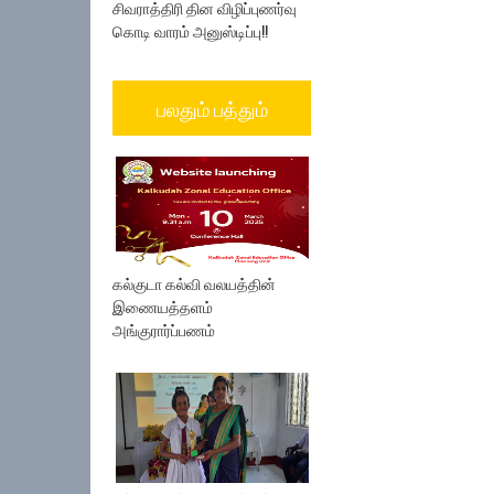
சிவராத்திரி தின விழிப்புணர்வு
கொடி வாரம் அனுஸ்டிப்பு!!
பலதும் பத்தும்
கல்குடா கல்வி வலயத்தின்
இணையத்தளம்
அங்குரார்ப்பணம்