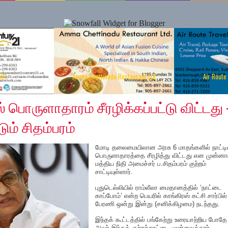
y21
Amma Chettinadu Restaurant Ltd
Air Route
, 2019
 பொருளாதாரம் சீரழிக்கப்பட்டு விட்டது 
ம் சிதம்பரம்
மோடி தலைமையிலான அரசு 6 மாதங்களில் நாட்டி
பொருளாதாரத்தை சீரழித்து விட்டது என முன்னா
மத்திய நிதி அமைச்சர் ப.சிதம்பரம் குற்றம்
சாட்டியுள்ளார்.
புதுடெல்லியில் ராம்லீலா மைதானத்தில் ‘நாட்டை
காப்போம்’ என்ற பெயரில் காங்கிரஸ் கட்சி சார்பில்
பேரணி ஒன்று இன்று (சனிக்கிழமை) நடந்தது.
இந்தக் கூட்டத்தில் பங்கேற்று உரையாற்றிய போதே
அவர் இந்தக் குற்றச்சாட்டை முன்வைத்தார்.