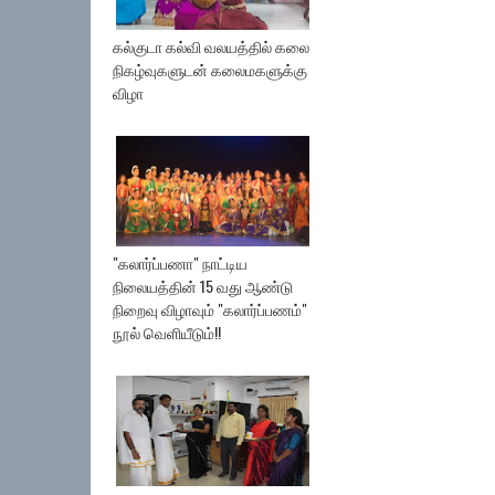
கல்குடா கல்வி வலயத்தில் கலை
நிகழ்வுகளுடன் கலைமகளுக்கு
விழா
"கலார்ப்பணா" நாட்டிய
நிலையத்தின் 15 வது ஆண்டு
நிறைவு விழாவும் "கலார்ப்பணம்"
நூல் வெளியீடும்!!