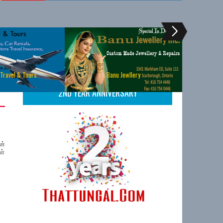
 Travel & Tours
Banu Jewllery
2ND YEAR ANNIVERSARY
–
ன்
ள்