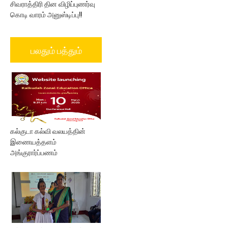
சிவராத்திரி தின விழிப்புணர்வு
கொடி வாரம் அனுஸ்டிப்பு!!
பலதும் பத்தும்
கல்குடா கல்வி வலயத்தின்
இணையத்தளம்
அங்குரார்ப்பணம்