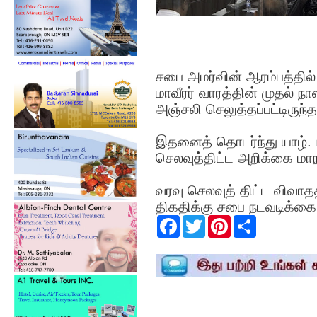
சபை அமர்வின் ஆரம்பத்தில்
மாவீரர் வாரத்தின் முதல்
அஞ்சலி செலுத்தப்பட்டிருந்த
இதனைத் தொடர்ந்து யாழ்.
செலவுத்திட்ட அறிக்கை மாநக
வரவு செலவுத் திட்ட விவாத
திகதிக்கு சபை நடவடிக்கை 
F
T
P
S
a
w
i
h
c
i
n
a
e
t
t
r
b
t
e
e
o
e
r
o
r
e
k
s
t