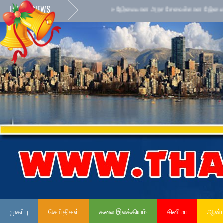
LATEST NEWS
முகப்பு
செய்திகள்
கலை இலக்கியம்
சினிமா
ஆன்ம