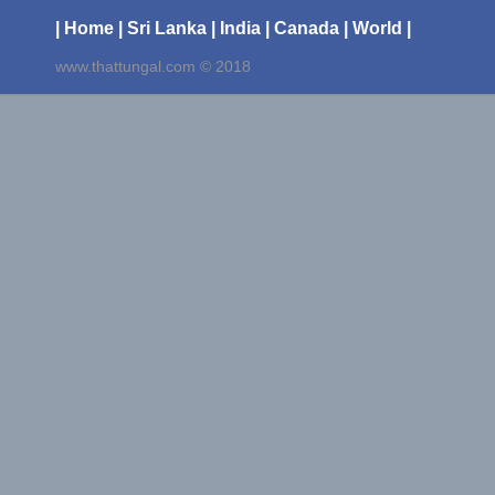
| Home
| Sri Lanka
| India
| Canada
| World |
www.thattungal.com © 2018