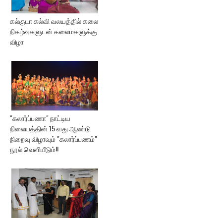
கல்குடா கல்வி வலயத்தில் கலை
நிகழ்வுகளுடன் கலைமகளுக்கு
விழா
"கலார்ப்பணா" நாட்டிய
நிலையத்தின் 15 வது ஆண்டு
நிறைவு விழாவும் "கலார்ப்பணம்"
நூல் வெளியீடும்!!