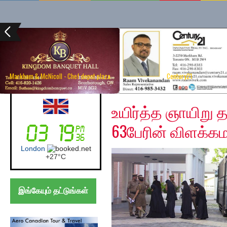
Markham & McNicoll - Chef depot plaza
Century21
Thursday, November 2
Australia (Sydney)
உயிர்த்த ஞாயிறு 
63பேரின் விளக்கமறி
Sydney
+
19°
C
இங்கேயும் தட்டுங்கள்