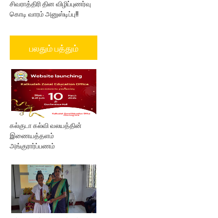
சிவராத்திரி தின விழிப்புணர்வு
கொடி வாரம் அனுஸ்டிப்பு!!
பலதும் பத்தும்
கல்குடா கல்வி வலயத்தின்
இணையத்தளம்
அங்குரார்ப்பணம்