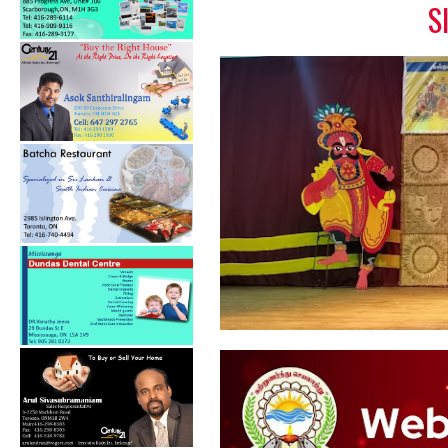
S
கல்குடா கல்வி வலயத்தின்
ஏற்பாட்டில...