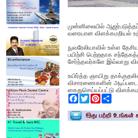
முன்னிலையில் ஆஜர்படுத்தப்
வரையான விளக்கமறியல் உத்
நுவரேலியாவில் உள்ள தேசி
பயிற்சி பெற்றதாக சந்தேகத்
சேர்ந்தவர்களே இவ்வாறு வி
உயிர்த்த ஞாயிறு தாக்குதலி
விசாரணைகளின் அடிப்படையி
கைதுசெய்யப்பட்டு விளக்கமற
F
T
P
S
a
w
i
h
c
i
n
a
e
t
t
r
b
t
e
e
o
e
r
o
r
e
k
s
t