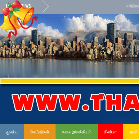
LATEST NEWS
»
நேர்மையான அ
முகப்பு
செய்திகள்
கலை இலக்கியம்
சினிமா
ஆன்ம