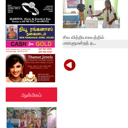
இணையத்தளம் ...
சிவ வித்தியாலயத்தில்
பாராளுமன்றத் த...
ஆன்மிகம்