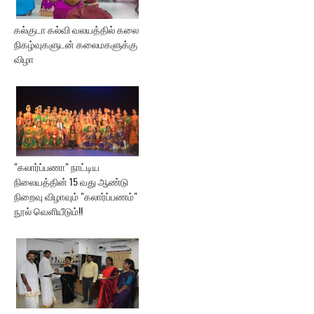
கல்குடா கல்வி வலயத்தில் கலை
நிகழ்வுகளுடன் கலைமகளுக்கு
விழா
"கலார்ப்பணா" நாட்டிய
நிலையத்தின் 15 வது ஆண்டு
நிறைவு விழாவும் "கலார்ப்பணம்"
நூல் வெளியீடும்!!