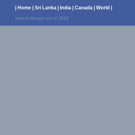
| Home
| Sri Lanka
| India
| Canada
| World |
www.thattungal.com © 2018