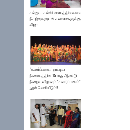
கல்குடா கல்வி வலயத்தில் கலை
நிகழ்வுகளுடன் கலைமகளுக்கு
விழா
"கலார்ப்பணா" நாட்டிய
நிலையத்தின் 15 வது ஆண்டு
நிறைவு விழாவும் "கலார்ப்பணம்"
நூல் வெளியீடும்!!