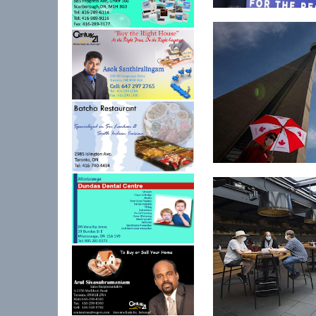
கொவிட்-19 தடுப்பூசி:
ஒன்றாரியோவுக்க...
கொவிட்-19: கனடாவில்
24 மணித்த...