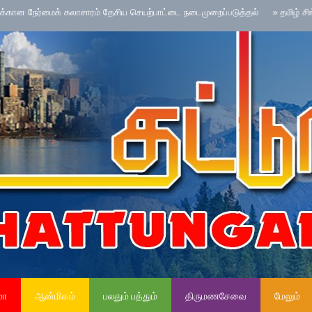
மா
ஆன்மிகம்
பலதும் பத்தும்
திருமணசேவை
மேலும்