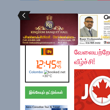
Markham & McNicoll - Chef depot plaza
Centur
Sunday, June 9, 2019
Canada (Toronto)
வேலையற்றோர
வீழ்ச்சி!
Toronto
+
29°
C
இங்கேயும் தட்டுங்கள்