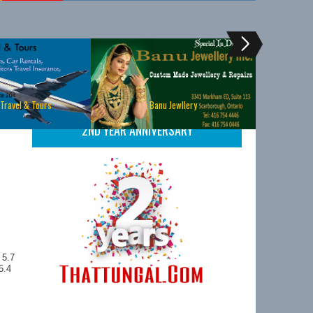
 Travel & Tours
Banu Jewllery
2ND YEAR ANNIVERSARY
 5.7
5.4