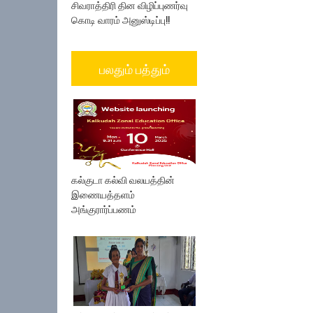
சிவராத்திரி தின விழிப்புணர்வு
கொடி வாரம் அனுஸ்டிப்பு!!
பலதும் பத்தும்
கல்குடா கல்வி வலயத்தின்
இணையத்தளம்
அங்குரார்ப்பணம்