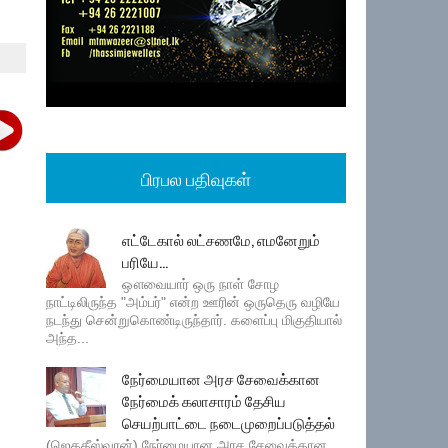
பிரபல பதிவுகள்
எட்டேகால் லட்சணமே, எமனேறும்
பரியே...
ஔவையார் ஒரு நாள் சோழ
நாட்டிலிருந்த "அம்பர்" என்ற ஊரின் ஒருதெரு வழியே
நடந்து சென்றுகொண்டிருந்தார். களைப்பு மிகுதியால்
அந்த...
நேர்மையான அரச சேவைக்கான
நேர்மைக் கலாசாரம் தேசிய
செயற்பாட்டை நடைமுறைப்படுத்தல்
(ஜெகதீஸ்வரன்) நேர்மையான அரச சேவைக்கான