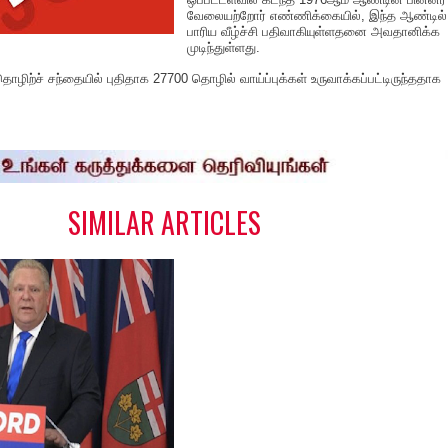
வேலையற்றோர் எண்ணிக்கையில், இந்த ஆண்டில்
பாரிய வீழ்ச்சி பதிவாகியுள்ளதனை அவதானிக்க
முடிந்துள்ளது.
ழிற்ச் சந்தையில் புதிதாக 27700 தொழில் வாய்ப்புக்கள் உருவாக்கப்பட்டிருந்ததாக
S
h
a
e
SIMILAR ARTICLES