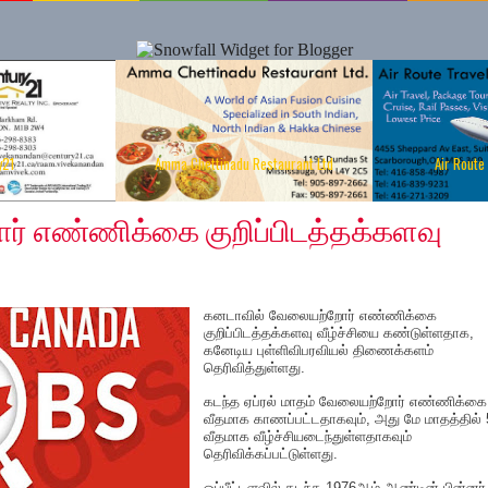
y21
Amma Chettinadu Restaurant Ltd
Air Route
் எண்ணிக்கை குறிப்பிடத்தக்களவு
கனடாவில் வேலையற்றோர் எண்ணிக்கை
குறிப்பிடத்தக்களவு வீழ்ச்சியை கண்டுள்ளதாக,
கனேடிய புள்ளிவிபரவியல் திணைக்களம்
தெரிவித்துள்ளது.
கடந்த ஏப்ரல் மாதம் வேலையற்றோர் எண்ணிக்கை
வீதமாக காணப்பட்டதாகவும், அது மே மாதத்தில் 
வீதமாக வீழ்ச்சியடைந்துள்ளதாகவும்
தெரிவிக்கப்பட்டுள்ளது.
ஒப்பீட்டளவில் கடந்த 1976ஆம் ஆண்டின் பின்னர்