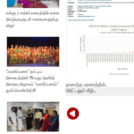
24 மணித்தியாலத்தில்,
பிரான்ஸில் 330...
கல்குடா கல்வி வலயத்தில் கலை
நிகழ்வுகளுடன் கலைமகளுக்கு
விழா
"கலார்ப்பணா" நாட்டிய
நிலையத்தின் 15 வது ஆண்டு
நாளாந்த மரணத்தில்,
நிறைவு விழாவும் "கலார்ப்பணம்"
பிரிட்டனும் கீழி...
நூல் வெளியீடும்!!