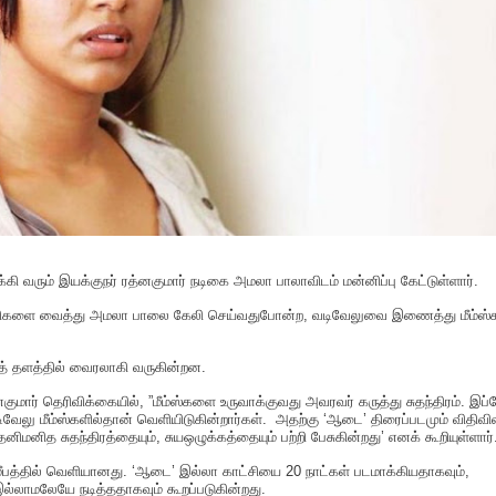
 வரும் இயக்குநர் ரத்னகுமார் நடிகை அமலா பாலாவிடம் மன்னிப்பு கேட்டுள்ளார்.
ட்சிகளை வைத்து அமலா பாலை கேலி செய்வதுபோன்ற, வடிவேலுவை இணைத்து மீம்ஸ
த் தளத்தில் வைரலாகி வருகின்றன.
னகுமார் தெரிவிக்கையில், ”மீம்ஸ்களை உருவாக்குவது அவரவர் கருத்து சுதந்திரம். இப
ேலு மீம்ஸ்களில்தான் வெளியிடுகின்றார்கள். அதற்கு ‘ஆடை’ திரைப்படமும் விதிவி
ிமனித சுதந்திரத்தையும், சுயஒழுக்கத்தையும் பற்றி பேசுகின்றது’ எனக் கூறியுள்ளார்
சமீபத்தில் வெளியானது. ‘ஆடை’ இல்லா காட்சியை 20 நாட்கள் படமாக்கியதாகவும்,
லாமலேயே நடித்ததாகவும் கூறப்படுகின்றது.