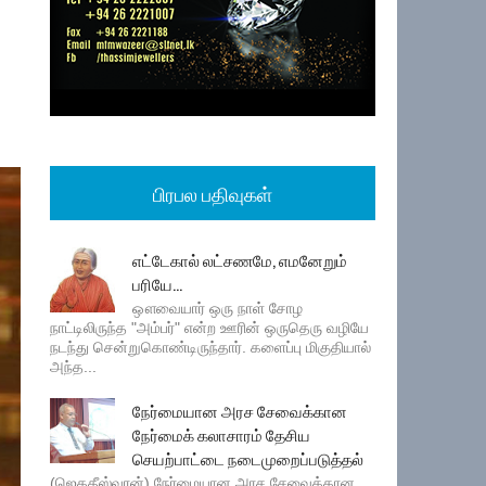
பிரபல பதிவுகள்
எட்டேகால் லட்சணமே, எமனேறும்
பரியே...
ஔவையார் ஒரு நாள் சோழ
நாட்டிலிருந்த "அம்பர்" என்ற ஊரின் ஒருதெரு வழியே
நடந்து சென்றுகொண்டிருந்தார். களைப்பு மிகுதியால்
அந்த...
நேர்மையான அரச சேவைக்கான
நேர்மைக் கலாசாரம் தேசிய
செயற்பாட்டை நடைமுறைப்படுத்தல்
(ஜெகதீஸ்வரன்) நேர்மையான அரச சேவைக்கான