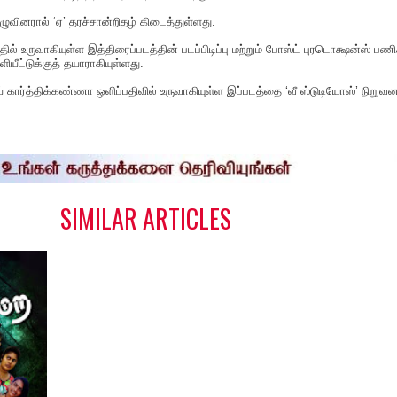
ழுவினரால் ‘ஏ’ தரச்சான்றிதழ் கிடைத்துள்ளது.
தில் உருவாகியுள்ள இத்திரைப்படத்தின் படப்பிடிப்பு மற்றும் போஸ்ட் புரடொக்ஷன்ஸ் பண
ியீட்டுக்குத் தயாராகியுள்ளது.
ய் கார்த்திக்கண்ணா ஒளிப்பதிவில் உருவாகியுள்ள இப்படத்தை ‘வீ ஸ்டுடியோஸ்’ நிறுவன
S
h
a
e
SIMILAR ARTICLES