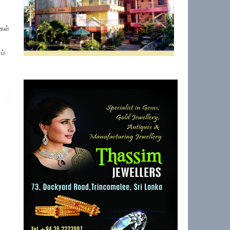
ிகள்
ம்