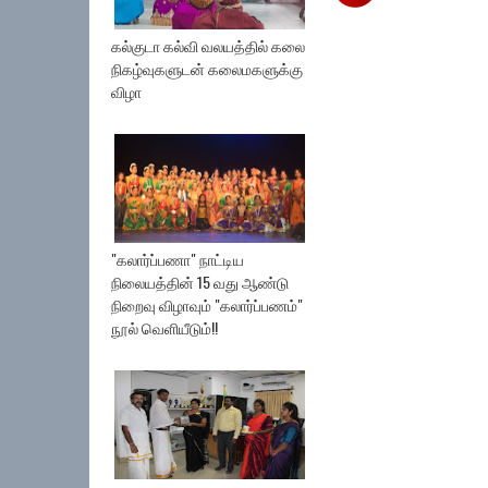
கல்குடா கல்வி வலயத்தில் கலை
நிகழ்வுகளுடன் கலைமகளுக்கு
விழா
"கலார்ப்பணா" நாட்டிய
நிலையத்தின் 15 வது ஆண்டு
நிறைவு விழாவும் "கலார்ப்பணம்"
நூல் வெளியீடும்!!