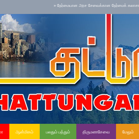
»
நேர்மையான அரச சேவைக்கான நேர்மைக் கலாசாரம் தேசிய செய
மா
ஆன்மிகம்
பலதும் பத்தும்
திருமணசேவை
மேலும்