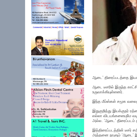
ஆடை’ திரைப்படத்தை இயக்கி
ஆடை டீசரில் இருந்த கா
உருவாக்கியுள்ளனர்.
இந்த மீம்ஸ்கள் சமூக வலை
இதுகுறித்து இயக்குநர் ரத்
எல்லா விடயங்களையுமே வடிவ
அல்ல. ‘ஆடை’ திரைப்படம் தன
இத்திரைப்படத்தின் டீசர் 
அத்தனை நாளும் ‘ஆடை’ இல்