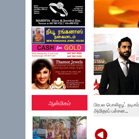
புற்றுநோயால்
பாதிக்கப்பட்டிருந்த ப...
ஆன்மிகம்
பிரபல பொலிவூட் நடிகர்
அமிதாப் பச்சன...