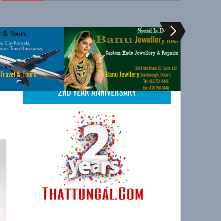
 Travel & Tours
Banu Jewllery
2ND YEAR ANNIVERSARY