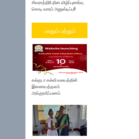
சிவராத்திரி தின விழிப்புணர்வு
கொடி வாரம் அனுஸ்டிப்பு!!
பலதும் பத்தும்
கல்குடா கல்வி வலயத்தின்
இணையத்தளம்
அங்குரார்ப்பணம்