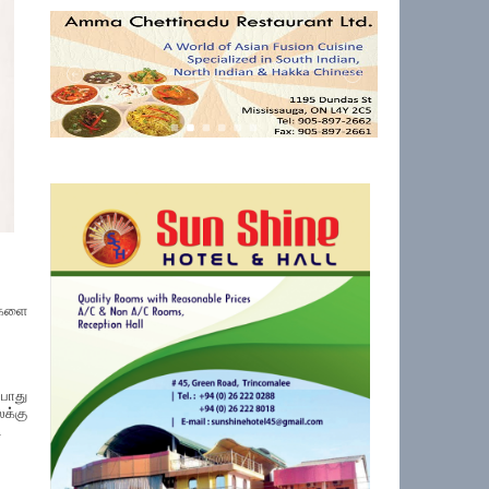
்களை
்போது
லக்கு
.