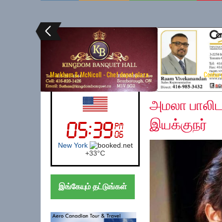
Markham & McNicoll - Chef depot plaza
Centur
Tuesday, June 25, 20
UK (London)
அமலா பாலிடம
இயக்குநர்
London
+
24°
C
இங்கேயும் தட்டுங்கள்